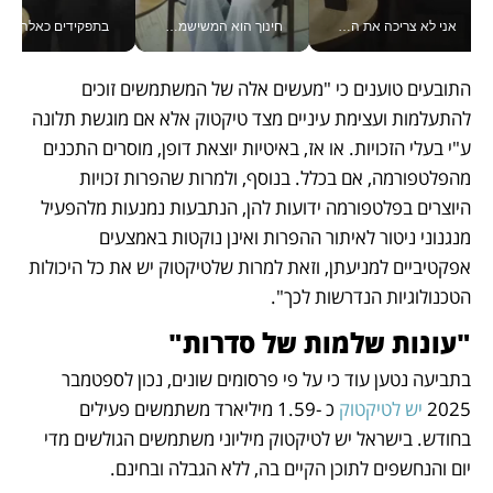
אני לא צריכה את המשרד: רונית שרעבי-חדד מנהלת ארגון של 30000 עובדים מכל מקום_v
חינוך הוא המשישמה של החיים שלי - V
בתפקידים כאלה אי אפשר לח
התובעים טוענים כי "מעשים אלה של המשתמשים זוכים 
להתעלמות ועצימת עיניים מצד טיקטוק אלא אם מוגשת תלונה 
ע"י בעלי הזכויות. או אז, באיטיות יוצאת דופן, מוסרים התכנים 
מהפלטפורמה, אם בכלל. בנוסף, ולמרות שהפרות זכויות 
היוצרים בפלטפורמה ידועות להן, הנתבעות נמנעות מלהפעיל 
מנגנוני ניטור לאיתור ההפרות ואינן נוקטות באמצעים 
אפקטיביים למניעתן, וזאת למרות שלטיקטוק יש את כל היכולות 
הטכנולוגיות הנדרשות לכך".
"עונות שלמות של סדרות"
בתביעה נטען עוד כי על פי פרסומים שונים, נכון לספטמבר 
2025 
יש לטיקטוק 
כ -1.59 מיליארד משתמשים פעילים 
בחודש. בישראל יש לטיקטוק מיליוני משתמשים הגולשים מדי 
יום והנחשפים לתוכן הקיים בה, ללא הגבלה ובחינם.