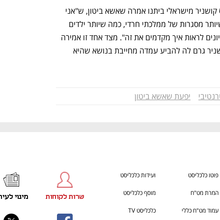
h – the gateway to Tech
You're NXT
בתשובה לשאלת יו"ר ועדת הכספים אלכס קושניר מישראלי ביתנו אמרה שאשא ביטון, ש"אני 
בתפיסת המדיניות שלי צריך לקדם כמה שיותר מסגרות של ממלכתי חרדי, כמה שיותר ילדים 
שיכנסו לחינוך הרשמי. אנחנו נמצאים בדיונים לראות איך מקדמים את זה". מצד אחד זו אמירה 
מאוד לא מחייבת של השרה. מצד שני קושניר גרם לה להביע עמדה מחייבת בנושא שהיא 
רנטיבי
יפעת שאשא ביטון
פוטו כלכליסט
ועידות כלכליסט
המרת מט"ח
מוסף כלכליסט
שרות לקוחות
מינוי לעית
עמוד מט"ח כללי
כלכליסט TV