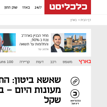
24/7
באזז
שוק ההון
דף הבית
בארץ
מחיר הבניין בארה"ב
צנח ב-90%,
והחלומות על תשואה
גבוהה התנפצו
אלמוג עזר
בארץ
משפט
רכב
דעות
קריירה
uns 100
שאשא ביטון: הת
שקל
כלכליסט
דיגיטל