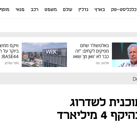
כלכליסט-טק
בארץ
נדל"ן
עולם
משפט
רכב
פנאי
מוסף
באלטשולר שחם
וויקס ממש
מפיקים לקחים: "זה
ביוקר על ר
כבר לא 'וואן מן' שואו
44
של גילעד"
אלמוג עזר
סופי שולמן
מיליון דולר
D
וכנית לשדרוג
מעונות היום - בהיקף 4 מיליארד