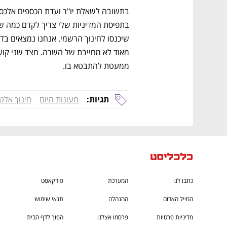
ם ומה שביניהם
התכוננו לשלב הבא בצמיחה שלכם!
ממעטת להתבטא בו.
תגיות:
מעונות היום
חינוך אלט
כתבו לנו
המערכת
פודקאסט
המייל האדום
ההנהלה
תנאי שימוש
מדיניות פרטיות
פרסמו אצלנו
הפוך לדף הבית