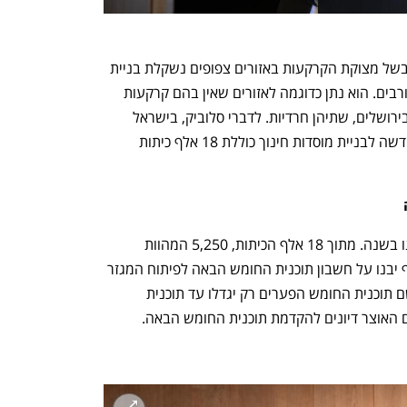
מנכ"ל משרד החינוך יגאל סלוביק אמר שבשל מצוקת הקרקעות באזורים צפופים נשקלת בניית 
בתי ספר בבנייה לגובה וכן בשימושים מעורבים. הוא נתן כדוגמה לאזורים שאין בהם קרקעות 
לבנייה את בני ברק ושכונת מאה שערים בירושלים, שתיהן חרדיות. לדברי סלוביק, בישראל 
חסרות 34 אלף כיתות. תוכנית החומש החדשה לבניית מוסדות חינוך כוללת 18 אלף כיתות 
על פי התוכנית הקיימת, 3,600 כיתות ייבנו בשנה. מתוך 18 אלף הכיתות, 5,250 המהוות 
כ-29%, מיועדות למגזר הערבי. מתוכן אלף יבנו על חשבון תוכנית החומש הבאה לפיתוח המגזר 
הערבי. שאשא ביטון אמרה שגם אם תיושם תוכנית החומש הפערים רק יגדלו עד תוכנית 
 האוצר דיונים להקדמת תוכנית החומש הבאה.