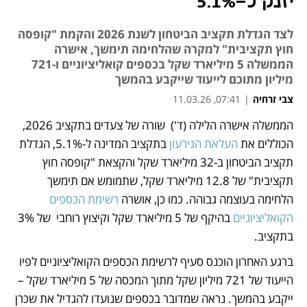
יזנק ל-5.1%
לצד הגדלת תקציב הביטחון לשנת 2026 והקמת "קופסה
חוץ תקציבית" למקרה שהלחימה תימשך, אישרה
הממשלה 5 מיליארד שקל בכספים קואליציוניים ו-721
מיליון מתוכם לייעוד שייקבע בהמשך
צבי זרחיה
|
07:41, 11.03.26
הממשלה אישרה הלילה (ד')  שורה של צעדים בתקציב 2026, 
נפתח בכרטיסייה חדשה
נפתח בכרטיסייה חדשה
הכוללים את 
העלאת הגירעון
 בתקציב המדינה ל-5.1%, הגדלת 
תקציב הביטחון ב-32 מיליארד שקל והקצאת "קופסה חוץ 
תקציבית" של 12.8 מיליארד שקל, שתמומש אם תימשך 
הלחימה בעוצמה גבוהה. כמו כן, אושרה 
רשימת הכספים 
הקואליציוניים
 בהיקף של 5 מיליארד שקל וקיצוץ רוחבי  של 3% 
בתקציב. 
ברגע האחרון הוכנס סעיף לרשימת הכספים הקואליציוניים לפיו 
הייעוד של 721 מיליון שקל מתוך המכסה של 5 מיליארד שקל – 
ייקבע בהמשך. נראה שמדובר בכספים שנועדו להגדיל את שכרן 