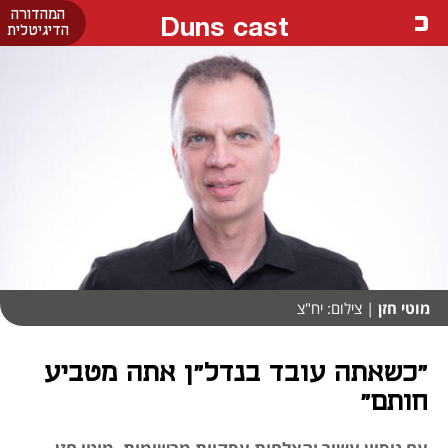
המהדורה
Duns cast
הדיגיטלית
מוטי חזן
| צילום: יח"צ
"כשאתה עובד בנדל"ן אתה מטביע
חותם"