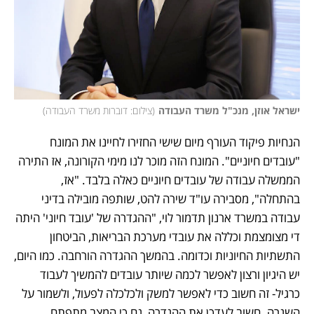
ישראל אוזן, מנכ"ל משרד העבודה
(
צילום: דוברות משרד העבודה
)
הנחיות פיקוד העורף מיום שישי החזירו לחיינו את המונח 
"עובדים חיוניים". המונח הזה מוכר לנו מימי הקורונה, אז התירה 
הממשלה עבודה של עובדים חיוניים כאלה בלבד. "אז, 
בהתחלה", מסבירה עו"ד שירה להט, שותפה מובילה בדיני 
עבודה במשרד ארנון תדמור לוי, "ההגדרה של 'עובד חיוני' היתה 
די מצומצמת וכללה את עובדי מערכת הבריאות, הביטחון 
התשתיות החיוניות וכדומה. בהמשך ההגדרה הורחבה. כמו היום, 
יש היגיון ורצון לאפשר לכמה שיותר עובדים להמשיך לעבוד 
כרגיל- זה חשוב כדי לאפשר למשק ולכלכלה לפעול, ולשמור על 
השגרה. חשוב לעדכן את ההגדרה, גם כי המצב מתפתח 