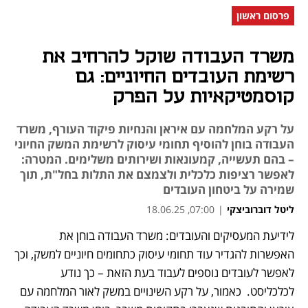
פרסום ראשון
משרד העבודה שוקל להרחיב את
רשימת העובדים החיוניים: גם
קוסמטיקאיות על הפרק
על רקע המלחמה עם איראן והנחיות פיקוד העורף, משרד
העבודה בוחן להוסיף תחומי עיסוק לרשימת המשק החיוני
– בהם תעשייה, קמעונאות ושירותים משלימים. המטרה:
לאפשר רציפות כלכלית ולצמצם את התלות בחל"ת, תוך
שמירה על ביטחון העובדים
ליטל דוברוביצקי
|
07:00, 18.06.25
לידיעת המעסיקים והעובדים: משרד העבודה בוחן את 
נפתח בכרטיסייה חדשה
נפתח בכרטיסייה חדשה
נפתח בכרטיסייה חדשה
נפתח בכרטיסייה חדשה
האפשרות להגדיר עוד תחומי עיסוק כתחומים חיוניים למשק, וכך 
לאפשר לעובדים נוספים לעבוד בעת הזאת – כך נודע 
לכלכליסט.  כאמור, על רקע השינויים במשק לאור המלחמה עם 