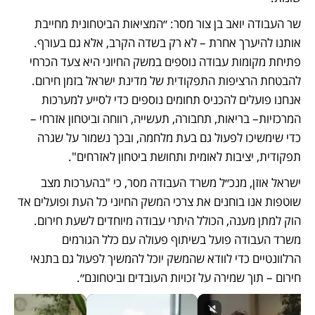
שר העבודה יואב בן צור מסר: ״המציאות הביטחונית מחייבת 
אותנו להיערך אחרת – לא רק בשדה הקרב, אלא גם בעורף. 
פתיחת מקומות עבודה נוספים במשק החיוני היא צעד הכרחי 
להבטחת הרציפות התפקודית של מדינת ישראל בזמן חירום. 
אנחנו פועלים להכניס תחומים נוספים כדי לסייע למערכות 
המרכזיות– בריאות, תחבורה, תעשייה, רווחה וביטחון אזרחי – 
כדי שימשיכו לפעול גם בעת מלחמה, ובכך נשמור על שגרה 
תפקודית, יציבות לאומית ותחושת ביטחון לאזרחים".
ישראל אוזן, מנכ״ל משרד העבודה מסר, כי "בהערכות מצב 
שוטפות אנו בוחנים את צרכי המשק החיוני כל העת ופועלים אד 
הוק למתן מענה, הכולל היתרי עבודה מיוחדים לשעת חירום. 
משרד העבודה פועל בשיתוף פעולה עם כלל הגורמים 
הרלוונטיים כדי לוודא שהמשק יוכל להמשיך לפעול גם בתנאי 
חירום – תוך שמירה על זכויות העובדים וביטחונם״.