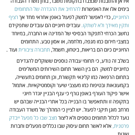
איראן והתובנות שנצברו בתקופות משבר, בוחן משרד העבודה 
בימים אלו את האפשרות 
להרחיב את ההגדרה של התחומים 
החיוניים
, כדי לאפשר למשק לפעול באופן אחראי מחד אך 
רציף 
ותקין מאידך ולא לשתקו.
 עובדים חיוניים הם עובדים שתפקידם 
נחשב הכרחי לתפקוד הבסיסי של המדינה או החברה, במיוחד 
במצבי חירום כמו מגפה, מלחמה, או אסון טבע. התחומים 
החיוניים כיום הם בריאות, ביטחון, חשמל, 
תחבורה ציבורית
 ועוד .
בשלב זה נודע, כי תחומי עבודה נוספים ששוקלים להגדירם 
כחיוניים למשק  הם בין השאר תחום השירותים המשלימים 
בתחום הרפואה כמו קלינאי תקשורת, וכן תחומים בתעשייה, 
בקמעונאות ובטיפוח כמו מעצבי שיער וקוסמטיקאיות. אתמול 
אישר פיקוד העורף באופן גורף כי ענף הבניין יוגדר חיוני 
בתקופה זו ותתאפשר בו הבנייה בכל אתרי הבנייה שבהם יש 
מרחב מוגן תיקני לפעול. יש לציין כי המהלך של משרד העבודה 
נועד לכלול תחומים נוספים ולא ליצור 
מצב שבו כל מפעל ייבדק 
פרטנית,
 אלא לאשר תחום עיסוק שבו נכללים מפעלים וחברות 
שונות.