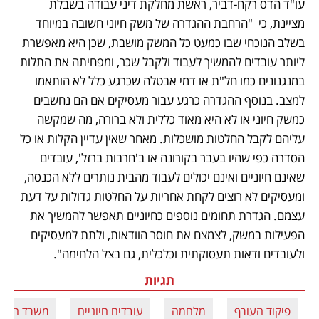
עו"ד הדס רקח-דביר, ראשת מחלקת דיני עבודה בשבלת 
מציינת, כי  "הרחבת ההגדרה של משק חיוני חשובה במיוחד 
בשלב הנוכחי שבו כמעט כל המשק מושבת, שכן היא מאפשרת 
ליותר עובדים להמשיך לעבוד ולקבל שכר, ומפחיתה את התלות 
במנגנונים כמו חל"ת או דמי אבטלה שכרגע כלל לא הותאמו 
למצב. בנוסף ההגדרה כרגע עבור מעסיקים אם הם נחשבים 
כמשק חיוני או לא היא מאוד כללית ולא ברורה, מה שמקשה 
עליהם לקבל החלטות מושכלות. מאחר שאין עדיין הקלות או כל 
הסדרה כפי שהיו בעבר בקורונה או ב'חרבות ברזל', עובדים 
שאינם חיוניים ואינם יכולים לעבוד מהבית נותרים ללא הכנסה, 
ומעסיקים לא רוצים לקחת אחריות על החלטות גדולות על דעת 
עצמם. הגדרת תחומים נוספים כחיוניים תאפשר להמשיך את 
הפעילות במשק, לצמצם את חוסר הוודאות, ולתת למעסיקים 
ולעובדים ודאות תעסוקתית וכלכלית, גם בצל הלחימה".
תגיות
פיקוד העורף
מלחמה
עובדים חיוניים
משרד העבו