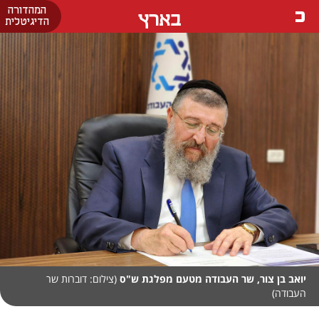
המהדורה
בארץ
הדיגיטלית
יואב בן צור, שר העבודה מטעם מפלגת ש"ס
(צילום: דוברות שר
העבודה)