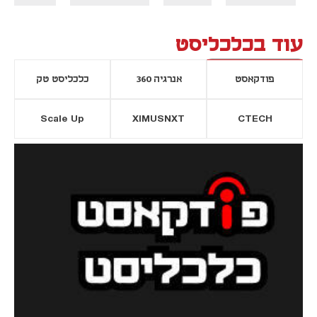
עוד בכלכליסט
פודקאסט
אנרגיה 360
כלכליסט טק
Scale Up
XIMUSNXT
CTECH
יסייה חדשה
נפתח בכרטיסייה חדשה