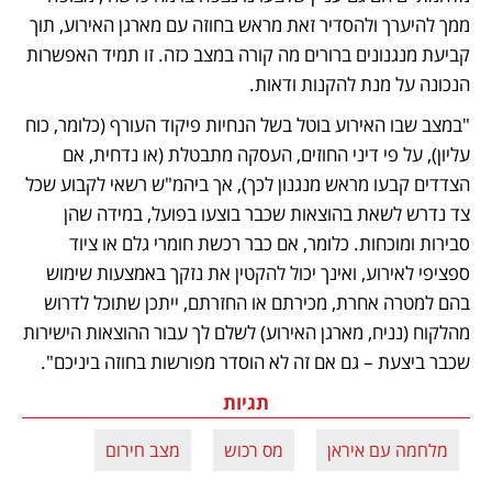
ממך להיערך ולהסדיר זאת מראש בחוזה עם מארגן האירוע, תוך 
קביעת מנגנונים ברורים מה קורה במצב כזה. זו תמיד האפשרות 
הנכונה על מנת להקנות ודאות.
"במצב שבו האירוע בוטל בשל הנחיות פיקוד העורף (כלומר, כוח 
עליון), על פי דיני החוזים, העסקה מתבטלת (או נדחית, אם 
הצדדים קבעו מראש מנגנון לכך), אך ביהמ"ש רשאי לקבוע שכל 
צד נדרש לשאת בהוצאות שכבר בוצעו בפועל, במידה שהן 
סבירות ומוכחות. כלומר, אם כבר רכשת חומרי גלם או ציוד 
ספציפי לאירוע, ואינך יכול להקטין את נזקך באמצעות שימוש 
בהם למטרה אחרת, מכירתם או החזרתם, ייתכן שתוכל לדרוש 
מהלקוח (נניח, מארגן האירוע) לשלם לך עבור ההוצאות הישירות 
שכבר ביצעת – גם אם זה לא הוסדר מפורשות בחוזה ביניכם".
תגיות
מלחמה עם איראן
מס רכוש
מצב חירום