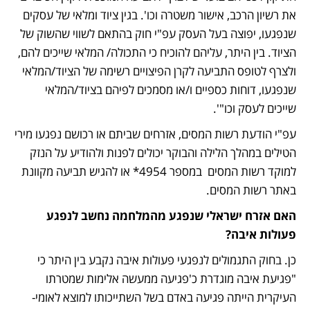
את רשיון הרכב, אישור משטרה וכו'. בגין ציוד ומלאי של עסקים 
שנפגעו, יפוצה בעל העסק עפ"י חוק בהתאם לשווי שהשוק של 
הציוד. בין היתר, עליהם להוכיח כי התכולה/ המלאי שייכים להם, 
ולצרף לטופס התביעה לקרן הפיצויים רשימה של הציוד/המלאי 
שנפגעו, דוחות כספיים ו/או מסמכים לפיהם בציוד/המלאי 
שייכים לעסק וכו"'. 
עפ"י הודעת רשות המסים, אזרחים שביתם או רכושם נפגעו מירי 
הטילים במהלך הלילה והבוקר יכולים לפנות ולהודיע על הנזק 
למוקד רשות המסים  במספר 4954* או להגיש תביעה מקוונת 
באתר רשות המסים.  
האם אזרח ישראלי שנפגע מהמלחמה נחשב לנפגע 
פעולות איבה?
כן. בחוק התגמולים לנפגעי פעולות איבה נקבע בין היתר כי 
"פגיעת איבה מוגדרת כ'פגיעה ממעשה אלימות שמטרתו 
העיקרית הייתה פגיעה באדם בשל השתייכותו למוצא לאומי- 