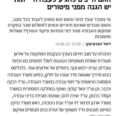
יש הגנה מפני פיטורים
מי מוגדר עובד חיוני והאם הוא מחויב לעבוד בכל מצב,
והאם עובדים שאינם חיוניים זכאים לתשלום שכר במקרה
שמקום העבודה סגור לפי הנחיות פיקוד העורף? שאלות
ותשובות
ליטל דוברוביצקי
|
12:39, 14.06.25
ההכרזה על מצב חירום בעורף בעקבות המתקפה על איראן 
נפתח בכרטיסייה חדשה
מעוררת שאלות משפטיות הנוגעות לשלל תחומים כמו זכויות 
עובדים, ענייני רכוש וגוף, ביטולים של אירועים ועוד. כלכליסט 
גיבש מדריך שעושה סדר ועונה על חלקן, בסיוע משרד העבודה 
והממונה הראשית על יחסי עבודה במשרד העבודה, עו"ד רבקה 
ורבנר, וכן עו"ד יגאל קולוף, שותף במחלקה המסחרית במשרד 
וקסלר ברגמן, עו"ד שירה להט, שותפה מובילה בדיני עבודה, 
משרד ארנון תדמור לוי ועו"ד ענת גינזבורג, ראש משרד נזיקין 
המייצג תובעים ויו"ר משותף של ועדת נכים תגמולים ושיקום 