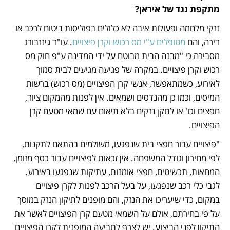
מתקפת נגד של איראן?
נזקי מלחמה ופעולות איבה לא כלולים בפוליסות ביטוח לרכב או 
דירה, והם 
מטופלים ע"י מס רכוש וקרן פיצויים
. עו"ד גינזבורג 
מסבירה כי "מבנה הבית מבוטח על ידי המדינה ע"פ חוק מס 
רכוש וקרן פיצויים. במקרה של פגיעה מגיעים לבית סמוך 
לאירוע, כשמתאפשר, אנשי קרן הפיצויים (מס רכוש) ברשות 
המיסים, וכמו כן מהנדסים ושמאים. אין לפנות מהמקום ציוד, 
חפצים וכו' או לתקן נזקים בלא תיאום עם שמאי מטעם קרן 
הפיצויים. 
"פיצויים עבור חפצי בית שנפגעו, משולמים בהתאם לתקנות, 
לפי מחירון וגודל המשפחה. אין זכאות לפיצויים עבור כסף מזומן, 
המחאות, תכשיטים, חפצי אומנות, עתיקות שנפגעו באירוע. 
לגבי כלי רכב שנפגעו, על בעל הרכב לפנות לקרן פיצויים 
במקום, כדי שיעריכו את הנזק, והם מופנים לתיקון הנזק במוסך 
על פי בחירתם, אולם על השמאי מטעם קרן הפיצויים לאשר את 
התיקון לפני הביצוע. יש לצרף לתביעה המופנית לקרן הפיצויים 