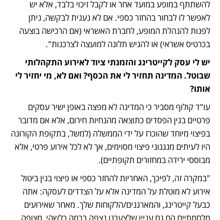
להשתתף במופע במועד אחר או לקבל זיכוי בלבד, אלא יש 
לאפשר לו לבחור בהחזר כספי. אם לא נענית לבקשה, ניתן 
לפנות להנהלת המופע, לחברת האשראי (אם הרכישה בוצעה 
בכרטיס אשראי) או להגיש תלונה למועצה לצרכנות".
יש לי עסק לקייטרינג והזמנתי ציוד לאירוע התקהלותי 
שבוטל. המדינה תחזיר לי את הכסף? ואם לא, מי יחזיר לי 
אותו?
עו"ד קולוף מסביר כי המדינה לא מפצה באופן ישיר עסקים 
פרטיים בגין הפסדים כתוצאה מהנחיות חירום, אלא אם מדובר 
בפיצוי מיוחד שהוכרז על ידי הממשלה (למשל, בתקופת הקורונה 
היו לעיתים מנגנוני פיצוי מסוימים, אך לא לכל אירוע פרטי, אלא 
מבוססי ירידה במחזורים תקופתיים).
"במקרה זה, לפיכך, האחריות להחזר כספי או פיצוי בגין ביטול 
אירוע לא מוטלת על המדינה אלא על הצדדים לעסקה: אתה 
כבעל קייטרינג, והמארגנים/הלקוחות שלך. מאחר שאירועים 
מלחמתיים הם גם עניין שלצערנו נצפה ברמה כלשהי, מצופה 