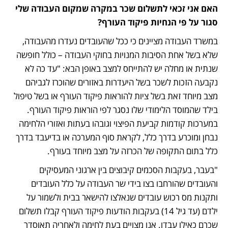
האם אני זכאי לתשלום שכר במקרה שמקום העבודה שלי 
סגור על פי הנחיות פיקוד העורף?
במשרד העבודה מציינים כי ככל שהעובדים נעדרו מהעבודה, 
שלא בשל אחת הסיבות המנויות בחוקי העבודה – כולל חופשה 
שנתית או מחלה יש להתייחס למצב באופן הבא: "עד כה לא 
נקבעה הזכות לשכר בשל היעדרות באזורים שהוכרז לגביהם 
מצב מיוחד זאת בשל ציות להוראות פיקוד העורף או בשל טיפול 
בילד שהמוסד הלימודי שלו נסגר לפי הוראות פיקוד העורף. 
במערכות קודמות קביעת הפיצוי וגובהו בעתות ואזורי הלחימה 
נבחן ומוכרע בדרך כלל, לקראת סוף המערכה או בדיעבד בדרך 
כלל בתום התקופה של הכרזה על מצב מיוחד בעורף.
"בעבר, בעקבות הסכמים קיבוצים בין ארגוני המעסיקים 
והעובדים שהורחבו בצו בידי שר העבודה על כלל העובדים 
ותקנות מס רכוש עובדים שנאלצו להישאר בבית ולשמור על 
ילדם (עד גיל 14) בעקבות הודעות פיקוד העורף קבלו תשלום 
שכרם כאילו עבדו. אנו מצויים בעת לחימה ולאחריה תאוסדר 