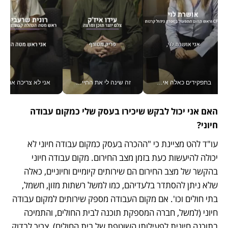
בתפקידים כאלה אי אפשר לחכות: אושרת לוי מניעה השקעות ענק מהטלפון_v
זה שינה לי את החיים: איך עידו איז'ק הופך את הסמארטפון לכלי צילום מקצועי_v
אני לא צריכה את המשרד:
האם אני יכול לבקש שיכירו בעסק שלי כמקום עבודה 
חיוני?
עו"ד להט מציינת כי "ההכרה בעסק כמקום עבודה חיוני לא 
יכולה להיעשות כעת בזמן מצב החירום. מקום עבודה חיוני 
בהקשר של מצב החירום הם שירותים קיומיים וחיוניים, כאלה 
שלא ניתן להסתדר בלעדיהם, כמו למשל רשתות מזון, חשמל, 
בתי חולים וכו'. אם מקום העבודה מספק שירותים למקום עבודה 
חיוני (למשל, חברה המספקת תוכנה לבית החולים, והתמיכה 
בתוכנה חיונית לפעילותו השוטפת של בית החולים), צריך לבדוק 