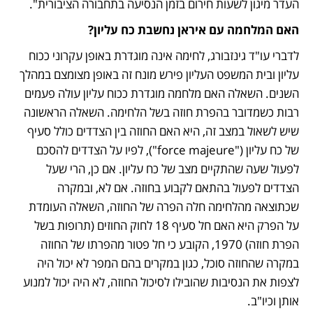
העדר מיגון לשעות חירום בזמן הנסיעה בתחבורה הציבורית".
האם המלחמה עם איראן נחשבת כח עליון?
לדברי עו"ד גינזבורג, לחימה אינה מוגדרת באופן עקרוני ככוח 
עליון ובית המשפט העליון פירש מונח זה באופן מצומצם במהלך 
השנים. השאלה האם מלחמה מוגדרת ככוח עליון עולה פעמים 
רבות כשמדובר בהפרת חוזה בשל הלחימה. השאלה הראשונה 
שיש לשאול במצב זה, היא האם החוזה בין הצדדים כולל סעיף 
של כח עליון ("force majeure"), לפיו על הצדדים להסכם 
לפעול שעה שהתקיים מצב של כח עליון. אם כן, הרי שעל 
הצדדים לפעול בהתאם לקבוע בחוזה. אם לא, ובמקרה 
שכתוצאה מהלחימה חלה הפרה של החוזה, השאלה העומדת 
על הפרק היא האם חל סעיף 18 לחוק החוזים (תרופות בשל 
הפרת חוזה) 1970, הקובע כי חל פטור מהפרתו של החוזה 
במקרה שהחוזה סוכל, כגון במקרים בהם המפר לא יכול היה 
לצפות את הנסיבות שהובילו לסיכול החוזה, לא היה יכול למנוע 
אותן וכיו"ב. 