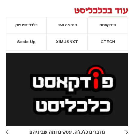
עוד בכלכליסט
פודקאסט
אנרגיה 360
כלכליסט טק
Scale Up
XIMUSNXT
CTECH
יסייה חדשה
נפתח בכרטיסייה חדשה
מדברים כלכלה, עסקים ומה שביניהם