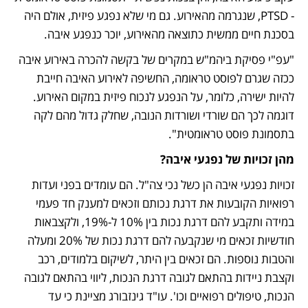
- PTSD, שנגרמה מהאירוע. גם מי שלא נפגע פיזית, אולם היה 
בסכנת חיים ממשית כתוצאה מהאירוע, יוכר כנפגע איבה.  
"עפ"י פסיקת ביהמ"ש במקרים של בקשה להכרה באירוע איבה 
ככזה שגרם לפוסט טראומה, החשיפה לאירוע האיבה חייבת 
להיות ישירה, כלומר, על הנפגע לנכוח פיזית במקום האירוע. 
דוגמה לכך הם שורדי ושורדות הנובה, שחלק גדול מהם לקה 
בתסמונת פוסט טראומטית".
מהן זכויות של נפגעי איבה?
זכויות נפגעי איבה הן כשל נכי צה"ל. הם עומדים בפני ועדות 
רפואיות הקובעות את דרגת נכותם וזכאים למענק חד פעמי  
במידה ותקבע להם דרגת נכות בין 10% ל-19%, ולקצבאות 
חודשיות זכאים מי שנקבעה להם דרגת נכות של 20% ומעלה 
והטבות נוספות. הם זכאים בין היתר, לשיקום בלמודים, רכב 
וקצבת ניידות בהתאם לגובה דרגת הנכות, ליווי בהתאם לגובה 
הנכות, טיפולים רפואיים וכו'. עו"ד גינזבורג מציינת כי עד 