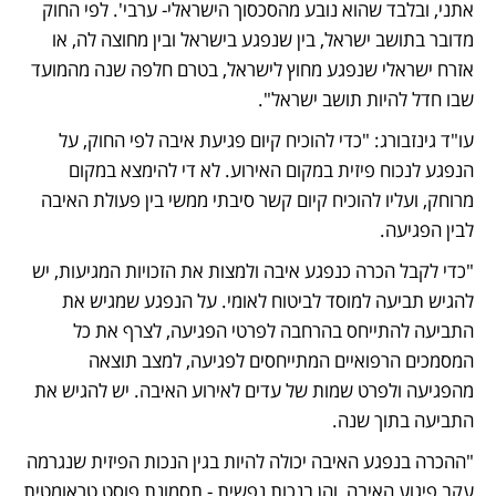
אתני, ובלבד שהוא נובע מהסכסוך הישראלי- ערבי'. לפי החוק 
מדובר בתושב ישראל, בין שנפגע בישראל ובין מחוצה לה, או 
אזרח ישראלי שנפגע מחוץ לישראל, בטרם חלפה שנה מהמועד 
שבו חדל להיות תושב ישראל". 
עו"ד גינזבורג: "כדי להוכיח קיום פגיעת איבה לפי החוק, על 
הנפגע לנכוח פיזית במקום האירוע. לא די להימצא במקום 
מרוחק, ועליו להוכיח קיום קשר סיבתי ממשי בין פעולת האיבה 
לבין הפגיעה. 
"כדי לקבל הכרה כנפגע איבה ולמצות את הזכויות המגיעות, יש 
להגיש תביעה למוסד לביטוח לאומי. על הנפגע שמגיש את 
התביעה להתייחס בהרחבה לפרטי הפגיעה, לצרף את כל 
המסמכים הרפואיים המתייחסים לפגיעה, למצב תוצאה 
מהפגיעה ולפרט שמות של עדים לאירוע האיבה. יש להגיש את 
התביעה בתוך שנה. 
"ההכרה בנפגע האיבה יכולה להיות בגין הנכות הפיזית שנגרמה 
עקב פיגוע האיבה, והן בנכות נפשית - תסמונת פוסט טראומטית 