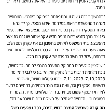
לנדוי קבע לעניין מלחמת יום כיפור כי היא אינה נחשבת לאירוע 
מסכל.
"בהמשך רוככה גישה זו, והתפתחה בפסיקת ביהמ"ש המחוזיים 
מגמה המאפשרת לראות במלחמה אירוע מסכל. כך לדוגמא 
באחד מפסקי הדין שדן בסיכול חוזה עקב מבצע צוק איתן, נפסק 
כי נוצר צורך להגיע ללוח זמנים חדש עקב איחור שנגרם כתוצאה 
מהמבצע. בתי המשפט לוקחים בחשבון גם את עקרון תום הלב, 
שעה שעמידתו של צד על קיום חוזה ככתבו וכלשונו למרות מצב 
מלחמה, עלול להיחשב כהפרה של עקרון תום הלב. 
"יש לציין כי לעיתים המחוקק מתערב במצבי לחימה. כך למשל, 
נוכח מלחמת חרבות ברזל נחקק חוק הקובע כי לגבי התקופה 
7.10.2023 -7.11.2023, יידחו פעולות חוזיות, תשלומי 
לרשויות, פסקי דין וכו', וזאת נוכח מצב הלחימה, בהתייחס למשל 
לאזרחי העוטף שפונו מבתיהם, חיילי מילואים וסדיר, משפחות 
חטופים וכו'. הדחייה לא חלה על תשלום מזונות ושכר עבודה".
מה קורה כשבשל המצב רכוש, דירה, רכב נפגעים בשל 