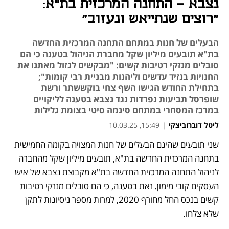
נצבא - התחנה המרכזית בת"א:
"רוצים שנתייאש ונעזוב"
הבעלים של חנות במתחם התחנה המרכזית החדשה
בת"א תובעים מיליון שקל מחברת הניהול בטענה כי הם
סובלים מנזקי רטיבות קשים: "מבקשים לגזול מאתנו את
החנויות בנזיד עדשים וליהנות מבניית רבי קומות";
בתחילת החודש הגישו השף צחי בוקששתר ורשת
שופרסל תביעות נפרדות נגד נצבא בטענה לליקויים
במרכז המסחרי במתחם סינמה סיטי בצומת גלילות
ליטל דוברוביצקי
|
15:49, 10.03.25
שני תובעים שהינם הבעלים של חנות המצויה בקומה החמישית 
נפתח בכרטיסייה חדשה
נפתח בכרטיסייה חדשה
בתחנה המרכזית החדשה בת"א, תובעים מיליון שקל מהחברה 
לניהול התחנה המרכזית החדשה בת"א מקבוצת נצבא של איש 
העסקים קובי מימון. זאת בטענה, כי הם סובלים מנזקי רטיבות 
קשים בנכס החל מחורף 2020, למרות מספר ניסיונות לתקן 
שלא צלחו. 