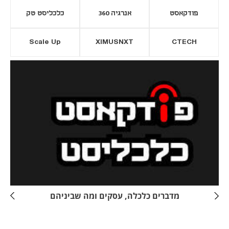
פודקאסט
אנרגיה 360
כלכליסט טק
Scale Up
XIMUSNXT
CTECH
יסייה חדשה
נפתח בכרטיסייה חדשה
מדברים כלכלה, עסקים ומה שביניהם