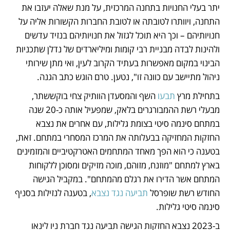
יתר בעלי החנויות בתחנה המרכזית, על מנת שאלה יעזבו את 
התחנה, ויוותרו לטובתה או לטובת החברות הקשורות אליה על 
חנויותיהם – וכך היא תוכל לגזול את חנויותיהם בנזיד עדשים 
ולהינות לבדה מבניית רבי קומות ומיליארדים של נדלן שתכניות 
הבינוי במקום מאפשרות בעתיד הקרוב לעין, ואי מתן שירותי 
ניהול מתיישב עם כוונה זו", נטען. טרם הוגש כתב הגנה.
בתחילת מרץ 
תבעו 
השף והמסעדן הוותיק צחי בוקששתר, 
מבעלי רשת ההמבורגרים בלאק, שמפעיל אותה כ-20 שנה 
במתחם סינמה סיטי בצומת גלילות, עם אחרים את נצבא 
החזקות המחזיקה בבעלותה את המרכז המסחרי במתחם. זאת, 
בטענה כי הוא הפך מאחד המתחמים האטרקטיביים והמזמינים 
בארץ למתחם "מוזנח, מזוהם, מוכה מזיקים ומסוכן ללקוחות 
המתחם אשר הדירו את רגלם מהמתחם". במקביל הגישה 
החודש רשת שופרסל 
תביעה נגד נצבא
, בטענה לנזילות בסניף 
סינמה סיטי גלילות.
ב-2023 נצבא החזקות הגישה תביעה נגד חברת ניו לינאו 