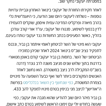
במסגרתה יעקובי נחקר שוב. 
לאחר חקירתו החוזרת של יעקובי בינואר האחרון וגביית עדויות 
נוספות – נשלחה ליעקובי היום שוב הודעה, כי היועמ"שית גלי 
בהרב מיארה ופרקליט המדינה עמית איסמן, שוקלים להעמידו 
לדין בכפוף לשימוע. סנגורו של יעקובי, עו"ד אורי קורב עודכן 
בהליך, כאשר הסעיפים בכתב החשדות נגד יעקובי נותרו בעינם. 
יעקובי הוא מינוי של השר לביטחון לאומי איתמר בן גביר, ונכנס 
לתפקיד נציב שב"ס בינואר 2024 לאחר שכיהן כמזכירו 
הביטחוני של השר. בחסות בן גביר יעקובי קודם באופן מטאורי 
בדרגות בתוך שלוש שנים מניצב משנה לרב גונדר (דרגה 
בשב"ס המקבילה לרב ניצב במשטרה). הוא נחשב לאחד 
האנשים המקורבים ביותר לשר ואף כבעל השפעה על מינויים 
בצמרת המשטרה, 
כפי שנחשף בין השאר בכלכליסט
 בפרשת 
ה"אודישן" לניצב מני בנימין בטרם מינויו למפקד להב 433. 
בן גביר מיהר היום שוב להודיע שהוא מגבה את יעקובי, כפי 
שעשה בחודש יולי עם זימונו הראשון לשימוע בטרם כתב אישום, 