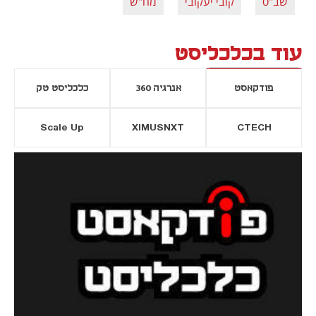
שב"ס
קובי יעקובי
מח"ש
עוד בכלכליסט
פודקאסט
אנרגיה 360
כלכליסט טק
Scale Up
XIMUSNXT
CTECH
יסייה חדשה
נפתח בכרטיסייה חדשה