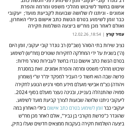
רב גונדר קובי יעקובי זומן לשימוע לפני הגשת כתב
אישום בחשד לשיבוש מהלכי משפט ומרמה והפרת
אמונים - וניתנו לו שלושה שבועות לקביעת מועד; יעקובי
כבר זומן לשימוע בטרם הגשת כתב אישום ביולי האחרון,
ואולם לאחר מכן מח"ש ביצעה השלמות חקירה
עמיר קורץ
|
18:54, 12.02.26
נציב שירות בתי הסוהר (שב"ס) רב גונדר קובי יעקובי, זומן היום 
נפתח בכרטיסייה חדשה
נפתח בכרטיסייה חדשה
(ה') בשנית על ידי המחלקה לחקירות שוטרים (מח"ש) לשימוע 
בטרם הגשת כתב אישום נגדו בחשד לעבירות טוהר מידות: 
שיבוש מהלכי משפט ומרמה והפרת אמונים. זאת במסגרת 
פרשה שבה הוא חשוד כי העביר למפקד ימ"ר ש"י (שומרון 
ויהודה) נצ"מ אבישי מועלם מידע חסוי ורגיש הנוגע לחקירה 
סמויה שהתנהלה בעניינו, ובגינה נעצר מועלם בסוף 2024. 
ליעקובי ניתנו שלושה שבועות לצורך קביעת מועד לשימוע. 
יעקובי כבר 
זומן לשימוע בטרם כתב אישום
 ביולי האחרון במה 
שהוגדר כ"פרשת מקורבי בן גביר", אולם לאחר מכן מח"ש 
ביצעה השלמות חקירה בעקבות ממצאים חדשים שעלו בתיק, 