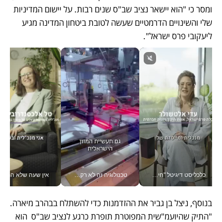
ומסר כי "הוא יישאר נציב שב"ס שנים רבות. על יישום המדיניות 
שלי והשינויים הדרמטיים שעשה לטובת ביטחון המדינה מגיע 
ליעקובי פרס ישראל". 
כלכליסט דיגיטל "חינוך הוא המשימה של החיים שלי"_v
טכנולוגיה זה לא רק בהייטק: גם תעשיית המזון הישראלית מאמצת כלי AI, אוטומציה וניתוח דאטה בזמן אמת
אין שעה שלא התעסקתי במשבר - טל אלכסנדרוביץ’ שגב מנהלת משברים
בנוסף, ניצל בן גביר את ההזדמנות כדי להשתלח בבהרב מיארה. 
"התיק שהיועמ"שית המפוטרת תופרת כרגע לנציב שב"ס  הוא 