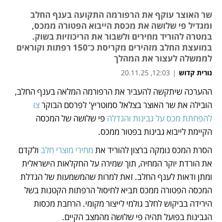
שר האוצר עוקף את הרפורמה התקועה בענף החלב
ומגדיל פי שלושה את מכסת הייבוא הפטורה ממכס,
במטרה להוריד מחירים ולשבור את הריכוזיות בשוק.
במועצת החלב מזהירים מקריסת כ־150 רפתות וקוראים
לממשלה לעצור את המהלך
נורית קדוש
|
12:03, 20.11.25
מאמר קניות
מאמר קניות
ההערכה שיתקשה להעביר את הרפורמה המלאה בענף החלב, 
הובילה את שר האוצר בצלאל סמוטריץ' לפרסם הבוקר 
צו 
להפחתת מכס על גבינות והגדלה
 פי שלושה של המכסה 
הקיימת לייבוא גבינות בפטור ממכס. 
הסרת המכס נומקה ברצון להוריד את 
מחירי מוצרי חלב
 ולקדם 
את הורדת יוקר המחיה, תוך שמירה על החקלאות הישראלית 
ומתן ודאות לענף החלב. זאת למרות שהמשמעות של הגדלת 
המכסה הפטורה ממכס תביא לחיסול הרפתות הקטנות בשל 
הירידה בביקוש לחלב גולמי לייצור מקומי. הרחבת מכסות 
הגבינות בפועל תהיה פי שלושה מהמצב הקיים. 