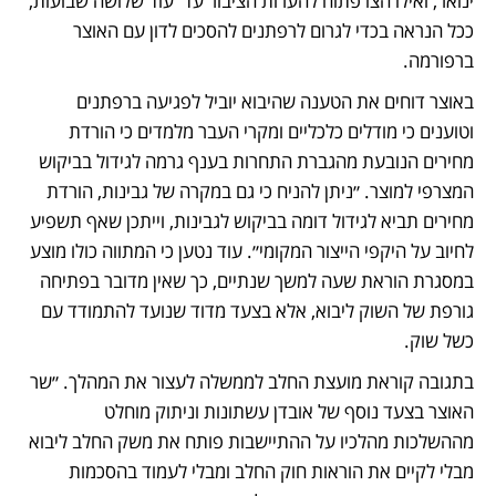
ינואר, ואילו הצו פתוח להערות הציבור עד  עוד שלושה שבועות, 
ככל הנראה בכדי לגרום לרפתנים להסכים לדון עם האוצר 
ברפורמה. 
באוצר דוחים את הטענה שהיבוא יוביל לפגיעה ברפתנים 
וטוענים כי מודלים כלכליים ומקרי העבר מלמדים כי הורדת 
מחירים הנובעת מהגברת התחרות בענף גרמה לגידול בביקוש 
המצרפי למוצר. ״ניתן להניח כי גם במקרה של גבינות, הורדת 
מחירים תביא לגידול דומה בביקוש לגבינות, וייתכן שאף תשפיע 
לחיוב על היקפי הייצור המקומי״. עוד נטען כי המתווה כולו מוצע 
במסגרת הוראת שעה למשך שנתיים, כך שאין מדובר בפתיחה 
גורפת של השוק ליבוא, אלא בצעד מדוד שנועד להתמודד עם 
כשל שוק.
בתגובה קוראת מועצת החלב לממשלה לעצור את המהלך. ״שר 
האוצר בצעד נוסף של אובדן עשתונות וניתוק מוחלט 
מההשלכות מהלכיו על ההתיישבות פותח את משק החלב ליבוא 
מבלי לקיים את הוראות חוק החלב ומבלי לעמוד בהסכמות 