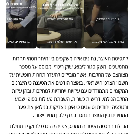
בתור מנכל אני מקבל מאות החלטות ביום, וה- Galaxy Z Fold8 Ultra עוזר לי לחתוך אותן מהר יותר_v
אין שעה שלא התעסקתי במשבר - טל אלכסנדרוביץ’ שגב מנהלת משברים תקשורתיים מכל מקום עם ה- Galaxy Z Fold8 Ultra שלה_v
בתפקידים כאלה אי אפשר לח
לתפיסת האוצר, נתונים אלה משקפים בין היתר חסמי תחרות 
מתמשכים, משק סגור ליבוא, שוק ריכוזי ומבוסס על מספר 
מצומצם של מחלבות, אשר מובילים להעדר תחרות חופשית על 
חשבון הצרכן הישראלי. באוצר הודפים את הטענה כי היצרנים 
המקומיים מתמודדים עם עלויות ייחודיות למחלבות ובהן עלות 
החלב הגולמי, דרישות כשרות, השבתת פעילות בסופי שבוע 
ורגולציה ייחודית וטוענים כי אינן מצדיקות במלואן את פערי 
המחירים בין המוצר הנמכר במדף לבין מחיר ייצורו.
הגדלת המכסה הפטורה ממכס, צפויה להיכנס לתוקף בתחילת 