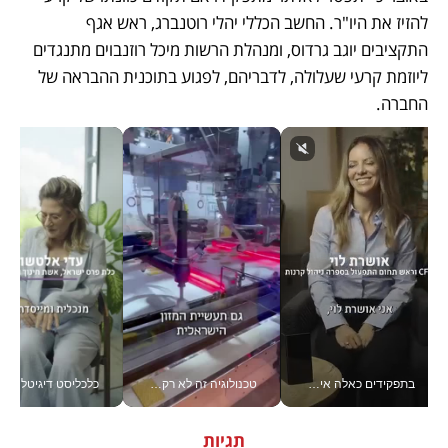
להזיז את היו"ר. החשב הכללי יהלי רוטנברג, ראש אגף 
התקציבים יוגב גרדוס, ומנהלת הרשות מיכל רוזנבוים מתנגדים 
ליוזמת קרעי שעלולה, לדבריהם, לפגוע בתוכנית ההבראה של 
החברה.
בתפקידים כאלה אי אפשר לחכות: אושרת לוי מניעה השקעות ענק מהטלפון_v
טכנולוגיה זה לא רק בהייטק: גם תעשיית המזון הישראלית מאמצת כלי AI, אוטומציה וניתוח דאטה בזמן אמת
כלכליסט דיגיטל
תגיות