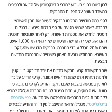
לרון דיווח בסוף השבוע לחברי הדירקטוריון של הדואר ולבכירים 
במשרד האוצר על הפניות מהבנקים.
לפני כמה חודשים החליטו הבנקים לעצור את מתן האשראי 
לחברה, לאחר שהיא הגיעה אל סף חדלות פירעון. בבנקים 
הסכימו לחדש את מסגרות האשראי רק לאחר שגובשה תוכנית 
ההבראה, שכללה פרישה ופיטורים של למעלה מ־1,000 איש, 
שהם 20% מכלל עובדי החברה. בבנקים הדגישו שהענקת 
האשראי המחודש נובעת מאמון בשינויים שההנהלה החדשה 
מבצעת. 
שר התקשורת קרעי מבקש להדיח את יו״ר הדירקטוריון וקנין 
ולמנות תחתיו אדם שמוגדר "איש אמונו". קרעי הודיע על כך 
לווקנין בפגישה בשבוע שעבר. וקנין הודיע לקרעי בתגובה כי 
כוונתו אינה חוקית, עומדת בניגוד לטובת החברה ועלולה להביא 
לקריסת תוכנית ההבראה וההפרטה של הדואר. 
כפי שפורסם 
ב"כלכליסט"
, מנכ״ל הדואר התייצב לימין היו"ר והודיע לבכירים 
באוצר כי יתפטר לאלתר מתפקידו אם תקודם כוונתו של קרעי 