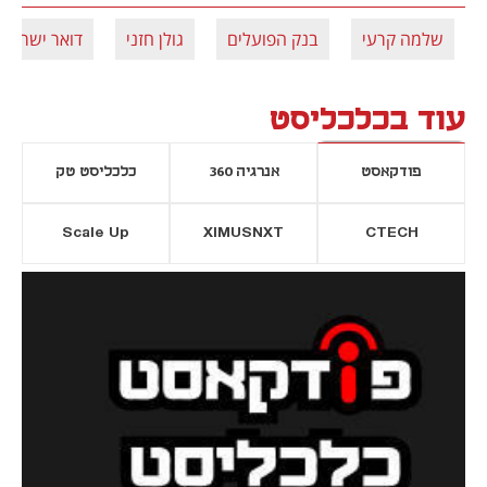
שלמה קרעי
בנק הפועלים
גולן חזני
דואר ישראל
עוד בכלכליסט
פודקאסט
אנרגיה 360
כלכליסט טק
Scale Up
XIMUSNXT
CTECH
יסייה חדשה
נפתח בכרטיסייה חדשה