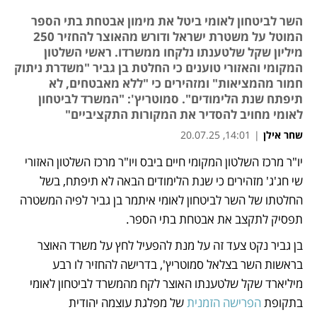
השר לביטחון לאומי ביטל את מימון אבטחת בתי הספר
המוטל על משטרת ישראל ודורש מהאוצר להחזיר 250
מיליון שקל שלטענתו נלקחו ממשרדו. ראשי השלטון
המקומי והאזורי טוענים כי החלטת בן גביר "משדרת ניתוק
חמור מהמציאות" ומזהירים כי "ללא מאבטחים, לא
תיפתח שנת הלימודים". סמוטריץ': "המשרד לביטחון
לאומי מחויב להסדיר את המקורות התקציביים"
שחר אילן
|
14:01, 20.07.25
יו"ר מרכז השלטון המקומי חיים ביבס ויו"ר מרכז השלטון האזורי 
נפתח בכרטיסייה חדשה
שי חג'ג' מזהירים כי שנת הלימודים הבאה לא תיפתח, בשל 
החלטתו של השר לביטחון לאומי איתמר בן גביר לפיה המשטרה 
תפסיק לתקצב את אבטחת בתי הספר.
בן גביר נקט צעד זה על מנת להפעיל לחץ על משרד האוצר 
בראשות השר בצלאל סמוטריץ', בדרישה להחזיר לו רבע 
מיליארד שקל שלטענתו האוצר לקח מהמשרד לביטחון לאומי 
בתקופת 
הפרישה הזמנית
 של מפלגת עוצמה יהודית 