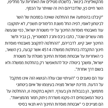
מהקואליציה בינואר. בלשכתו מטילים את האחריות על מחליפו, 
השר חיים כץ, שלדבריהם היה זה שוויתר על הכסף.
"קיבלנו בהפתעה את ההחלטה שאינה בסמכות של השר 
לביטחון לאומי, לפיה החל משנת הלימודים תשפ"ו, לא יתוקצבו 
עוד מאבטחי מוסדות החינוך על ידי משטרת ישראל, כפי שנעשה 
מזה עשרים שנה", כתבו ביבס וחג'ג לסמוטריץ', בן גביר ולשר 
החינוך יואב קיש. לדבריהם, "ההחלטה לתקצוב מאבטחי מוסדות 
חינוך התקבלה בהחלטת ממשלה 4514 אשר קבעה, בין השאר, 
כי האחריות על אבטחת מוסדות החינוך מוטלת על משטרת 
ישראל, ומשכך ביטולה יכול להתאפשר רק בהחלטת ממשלה ולא 
בשום דרך אחרת".
עוד הם טוענים כי "העיתוי שבו עולה הנושא הזה אינו מתקבל 
על הדעת. מדינת ישראל מצויה בעיצומו של איום ביטחוני 
מתמשך, הן בגבולות והן בעורף. דווקא בתקופה זו, ההחלטה על 
ביטול המאבטחים דה-פקטו משדרת ניתוק חמור מהמציאות". 
הם מציינים כי "אבטחת מוסדות החינוך היא תנאי בסיסי 