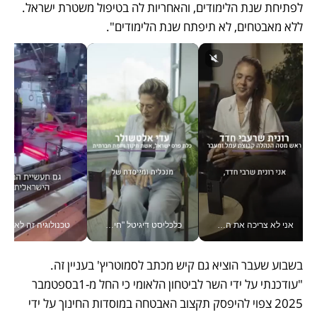
לפתיחת שנת הלימודים, והאחריות לה בטיפול משטרת ישראל. 
ללא מאבטחים, לא תיפתח שנת הלימודים".
אני לא צריכה את המשרד: רונית שרעבי-חדד מנהלת ארגון של 30000 עובדים מכל מקום_v
כלכליסט דיגיטל "חינוך הוא המשימה של החיים שלי"_v
טכנולוגיה זה לא רק בהייטק: גם תעשיי
בשבוע שעבר הוציא גם קיש מכתב לסמוטריץ' בעניין זה. 
"עודכנתי על ידי השר לביטחון הלאומי כי החל מ-1בספטמבר 
2025 צפוי להיפסק תקצוב האבטחה במוסדות החינוך על ידי 