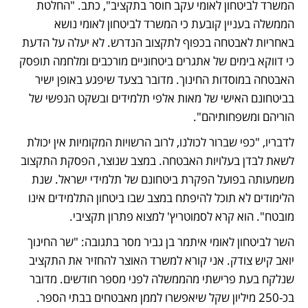
המשרד לביטחון לאומי עקב חוסר בתקציב", כתב. "החלטת 
הממשלה בעניין קובעת כי המשרד לביטחון לאומי נושא 
באחריות לאבטחה בכפוף לתקצוב הנדרש. לא יעלה על הדעת 
כי דווקא בימים של אתגרים ביטחוניים מורכבים ומלחמה תופסק 
האבטחה במוסדות החינוך. מדובר בצעד שיפגע באופן ישיר 
בביטחונם האישי של מאות אלפי תלמידים ובשקט הנפשי של 
הוריהם ומשפחותיהם".
לדבריו, "כפי שברור לכולנו, לרוב הרשויות המקומיות אין יכולת 
לשאת לבדן בעלויות האבטחה. במצב שנוצר, הפסקת התקצוב 
משמעותה בפועל הפקרת ביטחונם של תלמידי ישראל. שנת 
הלימודים לא תוכל להיפתח במצב שבו ביטחון התלמידים אינו 
מובטח". הוא קרא לסמוטריץ' למצוא פתרון תקציבי.
השר לביטחון לאומי איתמר בן גביר מסר בתגובה: "שר החינוך 
יואב קיש צודק. אני קורא למשרד האוצר להחזיר את התקציב 
שנלקח בעת פרישתי מהממשלה לפני מספר חודשים. מדובר 
בכ-250 מיליון שקל שיאפשרו לממן מאבטחים בבתי הספר. 