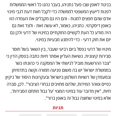
בניגוד לאופן שבו פעל נתניהו, בעבר נהגו כל ראשי הממשלות 
לפנות לייעוץ המשפטי לממשלה כדי לקבל חוות דעת לגבי מינוי 
אדם שהם חפצים למנות - והם היו גם מקבלים את העמדה הזו 
באופן דיסקרטי. נתניהו, כאמור, לא עשה זאת - ולצד זאת גם 
היה מודע כל העת לקשיים החוקתיים במינויו של דרעי ולכן גם 
יזם את חוק דרעי - כדי להימנע מבעיות במינוי. 
מינויו של דרעי נפסל ביום רביעי שעבר, בין השאר בשל חוסר 
סבירות קיצונית. נשיאת העליון אסתר חיות כתבה בפסק הדין כי 
"צבר ההרשעות מוביל לגישתי אל המסקנה כי כהונתו כשר 
בממשלת ישראל יש בה משום פגיעה חמורה וקשה בתדמיתן 
ובמעמדן של רשויות השלטון בישראל ובעקרונות היסוד של ניקיון 
כפיים וטוהר המידות, שלהם מחויבים נבחרי הציבור". לכן, סברה 
חיות, "אין מדובר עוד במינוי המצוי 'על גבול מתחם הסבירות', 
אלא במינוי שחוצה גבול זה באופן ברור".
תגיות