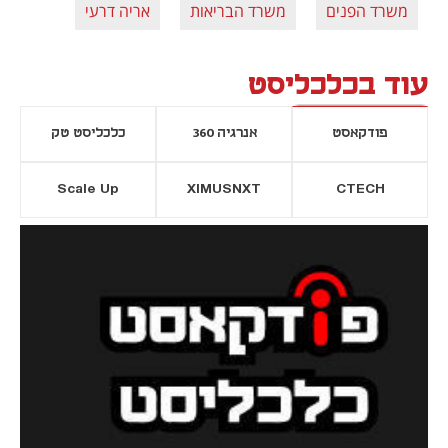
משרד הפנים
משרד הבריאות
אריה דרעי
עוד בכלכליסט
פודקאסט
אנרגיה 360
כלכליסט טק
Scale Up
XIMUSNXT
CTECH
יסייה חדשה
נפתח בכרטיסייה חדשה