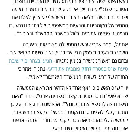
ראש האופוזיציה יאיר לפיד התייחס למינויים הזמניים בחשבון 
הטוויטר שלו: "לאזרחי ישראל מגיע שר בריאות במשרה מלאה 
ושר פנים במשרה מלאה. הציבור הישראלי לא צריך לשלם את 
המחיר של הקומבינות והבעיות המשפטיות של נתניהו ודרעי. זו 
חרפה. זו פגיעה אמיתית וזלזול במשרדי הממשלה ובציבור".
אתמול, יממה אחרי שראש הממשלה פיטר אותו בישיבה 
השבועית בעקבות פסק הדין של בג"ץ, נציגי סיעות הקואליציה - 
ובהם גם ראש הממשלה בנימין נתניהו - 
הגיעו בצהריים לישיבת 
סיעת ש"ס במטרה לחזק פומבית את דרעי.
 נתניהו אמר כי 
החזרה של דרעי לשולחן הממשלה היא "צורך לאומי".
יו"ר ש"ס האשים כי "אף אחד לא הזהיר את ראש הממשלה 
שהוא פועל בחוסר סבירות קיצוני כשמינה אותי", ותהה "האם 
מישהו רצה להכשיל אותו בכוונה?". אלא שנתניהו, או דרעי, כך 
מתברר, כלל לא פנו טרם הקמת הממשלה ליועצת המשפטית 
לממשלה גלי בהרב-מיארה כדי לקבל את חוות דעתה - או את 
אזהרתה מפני הקושי הצפוי במינוי דרעי.