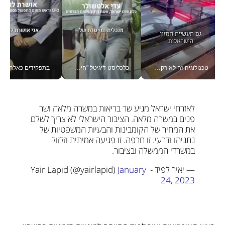
טכנולוגיה זה לא רק בהייטק: גם תעשיית המזון הישראלית מאמצת כלי AI, אוטומציה וניתוח דאטה בזמן אמת
כלכליסט דיגיטל "חינוך הוא המשימה של החיים שלי"_v
בתפקידים כאלה אי אפשר לח
לאזרחי ישראל מגיע שר בריאות במשרה מלאה ושר 
פנים במשרה מלאה. הציבור הישראלי לא צריך לשלם 
את המחיר של הקומבינות והבעיות המשפטיות של 
נתניהו ודרעי. זו חרפה. זו פגיעה אמיתית וזלזול 
במשרדי הממשלה ובציבור.
— יאיר לפיד - Yair Lapid (@yairlapid) 
January 
24, 2023