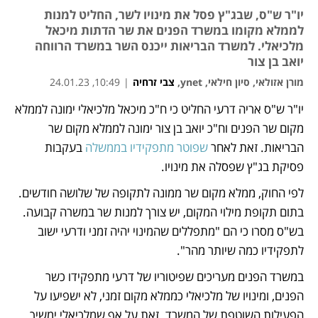
יו"ר ש"ס, שבג"ץ פסל את מינויו לשר, החליט למנות
לממלא מקומו במשרד הפנים את שר הדתות מיכאל
מלכיאלי. למשרד הבריאות ייכנס השר במשרד הרווחה
יואב בן צור
מורן אזולאי, סיון חילאי, ynet
,
צבי זרחיה
|
10:49, 24.01.23
יו"ר ש"ס אריה דרעי החליט כי ח"כ מיכאל מלכיאלי ימונה לממלא 
נפתח בכרטיסייה חדשה
נפתח בכרטיסייה חדשה
מקום שר הפנים וח"כ יואב בן צור ימונה לממלא מקום שר 
הבריאות. זאת לאחר 
שפוטר מתפקידיו בממשלה
 בעקבות 
פסיקת בג"ץ שפסלה את מינויו. 
לפי החוק, ממלא מקום שר ממונה לתקופה של שלושה חודשים. 
בתום תקופת מילוי המקום, יש צורך למנות שר במשרה קבועה. 
בש"ס מסרו כי הם "מתפללים שהמינוי יהיה זמני ודרעי ישוב 
לתפקידיו כמה שיותר מהר". 
במשרד הפנים מעריכים שפיטוריו של דרעי מתפקידו כשר 
הפנים, ומינויו של מלכיאלי כממלא מקום זמני, לא ישפיעו על 
הפעילות השוטפת של המשרד. זאת על אף שמלכיאלי ימשיך 