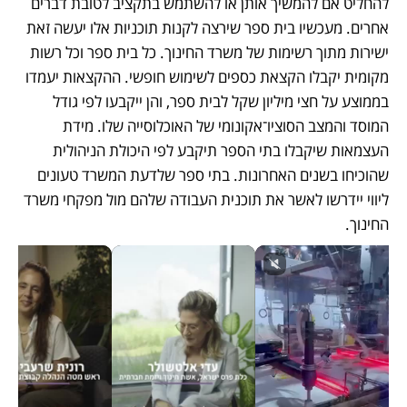
להחליט אם להמשיך אותן או להשתמש בתקציב לטובת דברים 
אחרים. מעכשיו בית ספר שירצה לקנות תוכניות אלו יעשה זאת 
ישירות מתוך רשימות של משרד החינוך. כל בית ספר וכל רשות 
מקומית יקבלו הקצאת כספים לשימוש חופשי. ההקצאות יעמדו 
בממוצע על חצי מיליון שקל לבית ספר, והן ייקבעו לפי גודל 
המוסד והמצב הסוציו־אקונומי של האוכלוסייה שלו. מידת 
העצמאות שיקבלו בתי הספר תיקבע לפי היכולת הניהולית 
שהוכיחו בשנים האחרונות. בתי ספר שלדעת המשרד טעונים 
ליווי יידרשו לאשר את תוכנית העבודה שלהם מול מפקחי משרד 
החינוך.