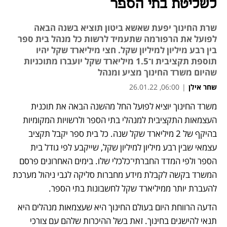
לשליטת בתי הספר
שרת החינוך יפעת שאשא ביטון תוציא בשנה הבאה
לפועל את הרפורמה שתעמיד לרשות כל מנהל בית ספר
בין רבע מיליון למיליון שקל. חצי מיליארד שקל יהיו
תוספת תקציבית ו־1.5 מיליארד שקל יועברו מתוכניות
שהיום משרד החינוך מציע ומנהל
שחר אילן
|
06:00, 26.01.22
משרד החינוך יוציא לפועל החל מהשנה הבאה את תוכנית 
נפתח בכרטיסייה חדשה
נפתח בכרטיסייה חדשה
נפתח בכרטיסייה חדשה
העצמאות התקציבית למנהלי בתי הספר ולרשויות המקומיות 
בהיקף של 2 מיליארד שקל שנה. כל בית ספר יקבל תקציב 
עצמאי שבין רבע מיליון למיליון שקל, שייקבע לפי גודל בית 
הספר ולפי המדד החברתי־כלכלי שלו. בימים האחרונים פרסם 
המשרד בקשה לקבלת מידע מחברות סליקה לגבי ניהול מערכת 
להעברת יותר ממיליארד שקל לחשבונות בתי הספר.
הדעה הרווחת היום בעולם החינוך היא שעצמאות מנהלים היא 
תנאי להישגים בחינוך. זאת בשל ההיכרות שלהם עם צורכי 