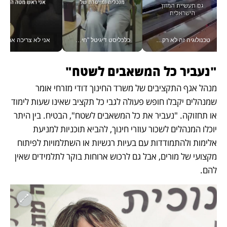
טכנולוגיה זה לא רק בהייטק: גם תעשיית המזון הישראלית מאמצת כלי AI, אוטומציה וניתוח דאטה בזמן אמת
כלכליסט דיגיטל "חינוך הוא המשימה של החיים שלי"_v
אני לא צריכה את המשרד:
"נעביר כל המשאבים לשטח"
מנהל אגף התקציבים של משרד החינוך דודי מזרחי אומר 
שמנהלים יקבלו חופש פעולה לגבי כל תקציב שאינו שעות לימוד 
או תחזוקה. "נעביר את כל המשאבים לשטח", הבטיח. בין היתר 
יוכלו המנהלים לשכור עוזרי חינוך, להביא תוכניות למניעת 
אלימות ולהתמודדות עם בעיות רגשיות או השתלמויות לפיתוח 
מקצועי של מורים, אבל גם לרכוש ארוחות בוקר לתלמידים שאין 
להם.