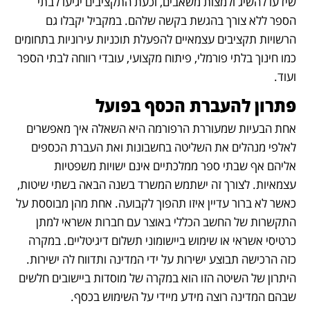
שידעו להשיג ולמצות משאבים, וכעת התקציבים יגיעו לבתי 
הספר ללא צורך בהגשת בקשה שלהם. במקביל יקבלו גם 
הרשויות תקציבים עצמאיים להפעלת תוכניות עירוניות בתחומים 
כמו חינוך בלתי פורמלי, פיתוח מקצועי, עובדי רווחה לבתי הספר 
ועוד.
פתרון להעברת הכסף בפועל
אחת הבעיות שמעוררת הרפורמה היא השאלה איך מאפשרים 
לאלפי מנהלים את השליטה בחשבונות ואת העברת הכספים 
אליהם אף שבתי ספר ממלכתיים אינם ישויות משפטיות 
עצמאיות. לצורך זה ישתמש המשרד בשנה הבאה בשתי שיטות, 
כאשר לא ברור עדיין איזו תהפוך לקבועה. אחת מהן מבוססת על 
התקשרות של החשב הכללי באוצר עם חברות אשראי למתן 
כרטיסי אשראי או שימוש ביישומוני תשלום דיגיטליים. במקרה 
כזה הרכישה תבוצע ישירות על ידי המדינה ותדווח לה ישירות. 
היתרון של השיטה הזו הוא במקרה של מוסדות ביישובים חלשים 
שבהם המדינה רוצה מידע מיידי על השימוש בכסף.