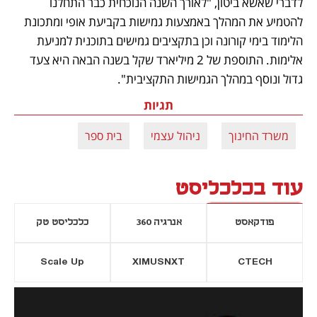
לדברי שאשא ביטון, "לאורך השנה הנוכחית כבר התחלנו 
להטמיע את המהלך באמצעות גמישות בקביעת אופי ומתכונת 
הלימוד בימי קורונה וכן בתקציבים גמישים בתוכנית למניעת 
אלימות. התוספת של 2 מיליארד שקל בשנה הבאה היא צעד 
גדול ונוסף במהלך הגמישות התקציבית".
תגיות
משרד החינוך
ניהול עצמי
בית ספר
עוד בכלכליסט
פודקאסט
אנרגיה 360
כלכליסט טק
Scale Up
XIMUSNXT
CTECH
יסייה חדשה
נפתח בכרטיסייה חדשה