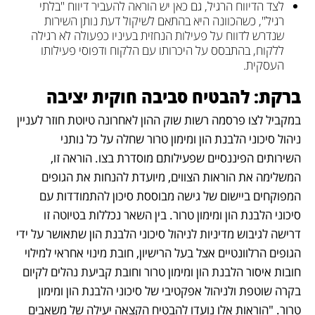
לצד הדיווח הרגיל, גם כאן יש הוראה להעביר דיווח "בלתי 
רגיל", כשהכוונה היא בהתאם לשיקול דעת נותן השירות 
שנדרש לדווח על פעילות הנחזית בעיניו כפעולה לא רגילה 
ללקוח, בהתבסס על היכרותו עם הלקוח ודפוסי פעילותו 
העסקית. 
ברקת: להבטיח סביבה חוקית יציבה 
במקביל לצו פרסמה רשות שוק ההון לאחרונה טיוטת חוזר לעניין 
ניהול סיכוני הלבנת הון ומימון טרור שחלה על כל נותני 
השירותים הפיננסיים שפעילותם מוסדרת בצו. הוראה זו, 
המשלימה את הוראות הצווים, מיועדת להנחות את הגופים 
המפוקחים ביישום של גישה מבוססת סיכון להתמודדות עם 
סיכוני הלבנת הון ומימון טרור. בין השאר נכללות בטיוטה זו 
דרישה לגיבוש מדיניות לניהול סיכוני הלבנת הון שתאושר על ידי 
הגופים הרלוונטיים אצל בעל הרישיון, חובת מינוי אחראי למילוי 
חובות איסור הלבנת הון ומימון טרור וחובת קביעת נהלים לקיום 
בקרה שוטפת ולניהול אפקטיבי של סיכוני הלבנת הון ומימון 
טרור. "הוראות אלו נועדו להבטיח הקצאה יעילה של משאבים 