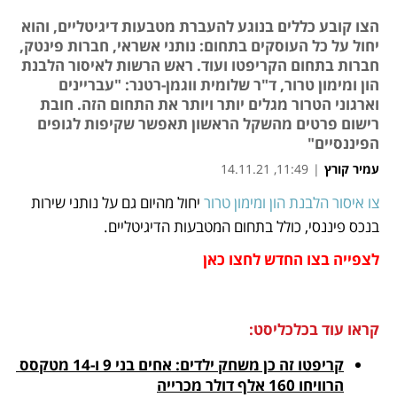
הצו קובע כללים בנוגע להעברת מטבעות דיגיטליים, והוא
יחול על כל העוסקים בתחום: נותני אשראי, חברות פינטק,
חברות בתחום הקריפטו ועוד. ראש הרשות לאיסור הלבנת
הון ומימון טרור, ד"ר שלומית ווגמן-רטנר: "עבריינים
וארגוני הטרור מגלים יותר ויותר את התחום הזה. חובת
רישום פרטים מהשקל הראשון תאפשר שקיפות לגופים
הפיננסיים"
עמיר קורץ
|
11:49, 14.11.21
צו איסור הלבנת הון ומימון טרור
 יחול מהיום גם על נותני שירות 
נפתח בכרטיסייה חדשה
נפתח בכרטיסייה חדשה
נפתח בכרטיסייה חדשה
נפתח בכרטיסייה חדשה
נפתח בכרטיסייה חדשה
בנכס פיננסי, כולל בתחום המטבעות הדיגיטליים. 
לצפייה בצו החדש 
לחצו כאן
קראו עוד בכלכליסט:
קריפטו זה כן משחק ילדים: אחים בני 9 ו-14 מטקסס 
הרוויחו 160 אלף דולר מכרייה