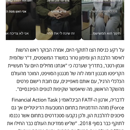
חינוך הוא המשישמה של החיים שלי - V
זה שינה לי את החיים: איך עידו איז'ק הופך את הסמארטפון לכלי צילום מקצועי_v
אני לא צריכה את המשרד:
על רקע כניסת הצו לתוקף היום, אמרה הבוקר ראש הרשות 
לאיסור הלבנת הון ומימון טרור במשרד המשפטים, ד"ר שלומית 
ווגמן-רטנר, בתדריך שערכה כי "אנחנו מחילים היום על תעשיית 
הקריפטו מנגנון דומה לזה של מנגנון הסוויפט, המוכר מהעולם 
הכלכלי הרגיל, עם אותם מאפיינים, עם חובת רישום פרטים 
מהשקל הראשון, מה שיאפשר שקיפות לגופים הפיננסיים". 
לדבריה, ארגון ה-FATF הבינלאומי (Financial Action Task 
Force) מזהה הזדמנויות בתחום המטבעות הדיגיטליים אך גם 
סיכונים להלבנת הון, ולכן נקבעו סטנדרטים בתחום אשר נכנסו 
לתוקף כבר בסוף 2018. "שליש ממדינות העולם כבר החילו את 