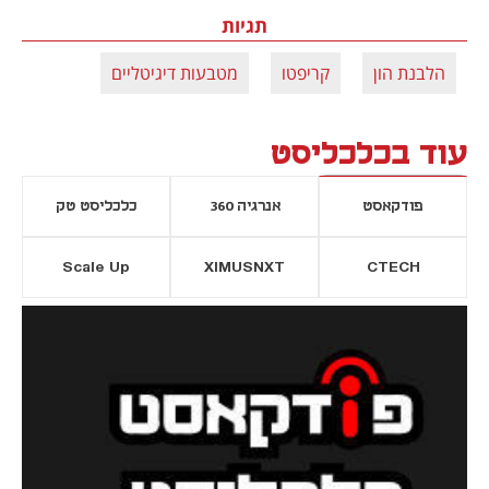
תגיות
הלבנת הון
קריפטו
מטבעות דיגיטליים
עוד בכלכליסט
פודקאסט
אנרגיה 360
כלכליסט טק
Scale Up
XIMUSNXT
CTECH
יסייה חדשה
נפתח בכרטיסייה חדשה