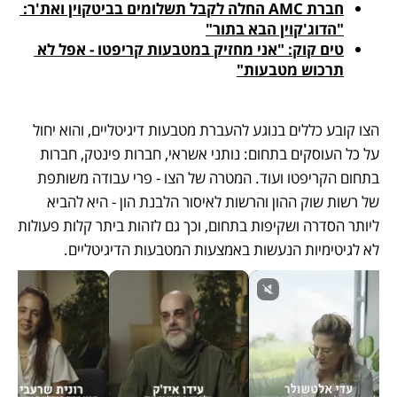
חברת AMC החלה לקבל תשלומים בביטקוין ואת'ר: 
"הדוג'קוין הבא בתור"
טים קוק: "אני מחזיק במטבעות קריפטו - אפל לא 
תרכוש מטבעות"
הצו קובע כללים בנוגע להעברת מטבעות דיגיטליים, והוא יחול 
על כל העוסקים בתחום: נותני אשראי, חברות פינטק, חברות 
בתחום הקריפטו ועוד. המטרה של הצו - פרי עבודה משותפת 
של רשות שוק ההון והרשות לאיסור הלבנת הון - היא להביא 
ליותר הסדרה ושקיפות בתחום, וכך גם לזהות ביתר קלות פעולות 
לא לגיטימיות הנעשות באמצעות המטבעות הדיגיטליים. 