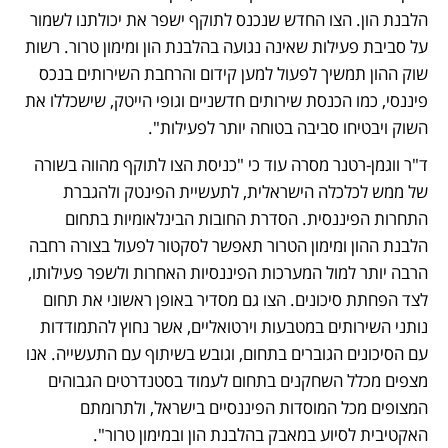
הלבנת הון. הצו החדש שנכנס לתוקף ישפר את יכולתנו לשמור 
על סביבת פעילות שאינה נגועה בהלבנת הון ומימון טרור. רשות 
שוק ההון תמשיך לפעול למען קידום והרחבת השירותים בנכס 
פיננסי, כמו הכנסת שירותים חדשניים וגופי הייטק, שישכללו את 
השוק ויבטיחו סביבה בטוחה יותר לפעילות".
ד"ר ווגמן-רטנר מסרה עוד כי "כניסת הצו לתוקף מהווה בשורה 
של ממש לכלכלה הישראלית, לתעשיית הפינטק ולהגברת 
התחרות הפיננסית. הסדרת החובות הבינלאומיות בתחום 
הלבנת ההון ומימון הטרור תאפשר לסקטור לפעול בצורה רחבה 
הרבה יותר למול המערכות הפיננסיות האחרות ולשפר פעילותו, 
לצד הפחתת סיכונים. הצו גם מסדיר באופן ראשוני את תחום 
נותני השירותים במטבעות וירטואליים, אשר נחוץ להתמודדות 
עם הסיכונים הגוברים בתחום, וגובש בשיתוף עם התעשייה. אנו 
מצפים מכלל השחקנים בתחום לעמוד בסטנדרטים הגבוהים 
המצופים מכל המוסדות הפיננסיים בישראל, ולתרומתם 
האקטיבית לסיוע במאבק בהלבנת הון ובמימון טרור".