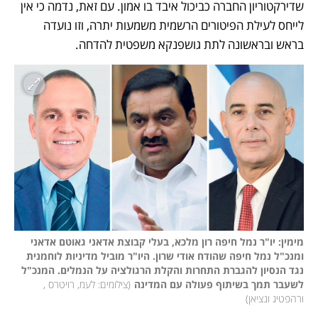
שדירקטוריון החברה כביכול איבד בו אמון. עם זאת, נדמה כי אין 
לייחס לעילת הפיטורים הרשמית משמעות יתרה, וזו נועדה 
בראש ובראשונה לתת גושפנקא משפטית להדחה. 
מימין: יו"ר נמל חיפה רון מלכא, בעלי קבוצת אדאני גאוטם אדאני 
ומנכ"ל נמל חיפה שהודח אודי שרון. היו"ר מוביל מדיניות לוחמנית 
נגד הנסיון להגברת התחרות והקלת הרגולציה על הנמלים. המנכ"ל 
לשעבר תמך בשיתוף פעולה עם המדינה
(
צילומים: לעמ, רויטרס , 
ורהפטיג ונציאן
)