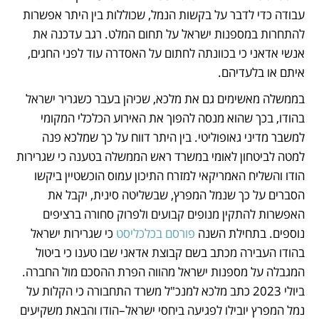
עבודה כדי לדבר על בקשות הנמל, שכוללות בין היתר אפשרות 
להתחרות במספנות ישראל על תחום המלט. רגב עדכנה את 
אנשי אדאני כי בכוונתה לחתום על האסדרה עוד לפני החגים, 
איתם או בלעדיהם.
בממשלה מאשימים גם את מלכא, שכיהן בעבר כשגריר ישראל 
בהודו, בכך שהוא מנסה להפוך את האירוע הכלכלי המקומי 
למשבר מדיני גאופוליטי. בין היתר דווח על כך שמלכא פנה 
למטה לביטחון לאומי במשרד ראש הממשלה בטענה כי שגרירות 
הודו והשליח האמריקאי למזרח התיכון עמוס הוכשטיין ביקשו 
הסברים על כך שנמל המפרץ, שבשליטה סינית, יקבל את 
האפשרות להתקין מנופים קבועים ולפרוק סחורה ברציפים 
נוספים. בתחילת השנה 
פורסם בכלכליסט
 כי שגרירות ישראל 
בהודו העבירה מכתב בשם קבוצת אדאני שבו טענו כי ביטול 
המגבלה על מספנות ישראל מהווה הפרת ההסכם מול החברה. 
ביולי 2023 כתב מלכא למנכ"ל משרד התחבורה כי הקלות על 
נמל המפרץ יובילו לפגיעה ביחסי ישראל–הודו והבאת משקיעים 