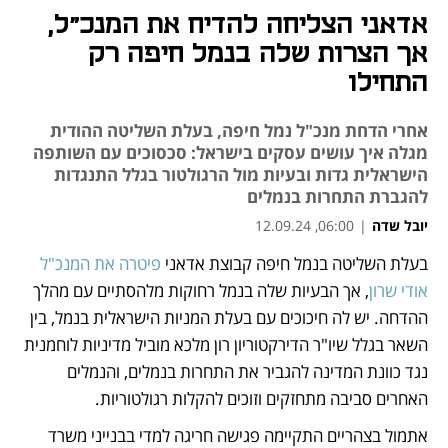
אדאני הצליחה להדיח את המנכ"ל,
אך הצרות שלה בנמל חיפה רק
התחילו
אחרי הדחת מנכ"ל נמל חיפה, בעלת השליטה ההודית
מגלה איך עושים עסקים בישראל: סכסוכים עם השותפה
הישראלית גדות ובעיות מול הרגולטור בגלל התנגדות
להגברת התחרות בנמלים
יובל שדה
|
06:00, 12.09.24
בעלת השליטה בנמל חיפה קבוצת אדאני 
פיטרה את המנכ"ל 
נפתח בכרטיסייה חדשה
נפתח בכרטיסייה חדשה
נפתח בכרטיסייה חדשה
נפתח בכרטיסייה חדשה
נפתח בכרטיסייה חדשה
נפתח בכרטיסייה חדשה
נפתח בכרטיסייה חדשה
אודי שרון
, אך הבעיות שלה בנמל רחוקות מלהסתיים עם מהלך 
ההדחה. יש לה חיכוכים עם בעלת המניות הישראלית בנמל, בין 
השאר בגלל שיו"ר הדירקטוריון רון מלכא מוביל מדיניות לוחמנית 
נגד כוונת המדינה להגביר את התחרות בנמלים, והנמלים 
האחרים סביבה מתחזקים וזוכים להקלות רגולטוריות.
אתמול בצהריים התקיימה פגישה חריגה למדי בבנייני משרד 