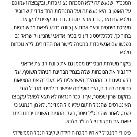
המנכ"ל, שנעשתה ללא הסכמת נציגי גדות, ובקבוצה זעמו גם 
על האופן בו היא נעשתה ועל התנהלות החד צדדית שהוביל 
מלכא.עם זאת, גם באדאני וגם בגדות מבקשים לתקן את 
מערכת היחסים ולאף אחת אין כוונה כרגע לצאת מהשותפות. 
בתוך כך, לכלכליסט נודע כי בכירי אדאני שהגיעו לישראל גם 
נפגשו עם אנשי גדות במטרה ליישר את ההדורים, ללא נוכחות 
מלכא. 
ביקור משלחת הבכירים מסמן גם את כוונת קבוצת אדאני 
להגביר את הנוכחות שלה בנמל מבחינת הניהול השוטף, על 
רקע טענות כי ההנהלה הישראלית לא מעבירה את המציאות 
כהוויתה להודים, ואף הועלתה אפשרות למינוי מנכ"ל הודי 
במקום שרון שפוטר, אך זו ככל הנראה לא תצא לפועל עקב צו 
האינטרסים שהנמל חתום עליו מול המדינה. לא מן הנמנע כי 
כעת, לאחר שהמנכ"ל פוטר, בעלי המניות השונים יבחנו ביתר 
שאת את תפקודו של היו"ר מלכא.  
פיטורי המנכ"ל לא היו המכה היחידה שקיבל הנמל הממשלתי 