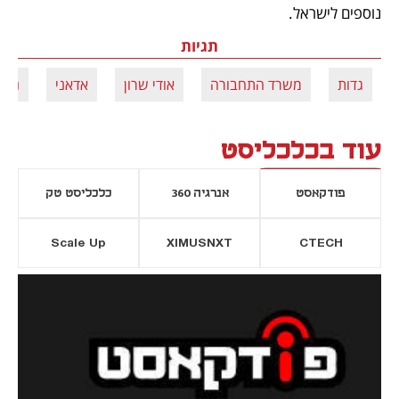
נוספים לישראל. 
תגיות
גדות
משרד התחבורה
אודי שרון
אדאני
נמל
עוד בכלכליסט
פודקאסט
אנרגיה 360
כלכליסט טק
Scale Up
XIMUSNXT
CTECH
יסייה חדשה
נפתח בכרטיסייה חדשה