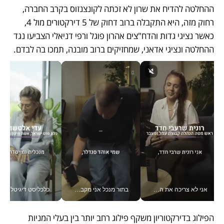
ההחלטה להדיח את שרון לא זכתה לקונצנזוס בקרב החברה, 
רחוק מזה, היא התקבלה ברוב דחוק של 5 דירקטורים מול 4, 
כאשר נציגי גדות והדח"צים אהרון פוגל ורפי דניאלי הצביעו נגד 
ההחלטה ונציגי אדאני, שמחזיקים ברוב מובנה, תמכו בה לבדם. 
אני לא צריכה את המשרד: רונית שרעבי-חדד מנהלת ארגון של 30000 עובדים מכל מקום_v
בתור מנכל אני מקבל מאות החלטות ביום, וה- Galaxy Z Fold8 Ultra עוזר לי לחתוך אותן מהר יותר_v
כלכליסט דיגיטל
הפילוג בדירקטוריון משקף פילוג רחב יותר בין בעלי המניות 