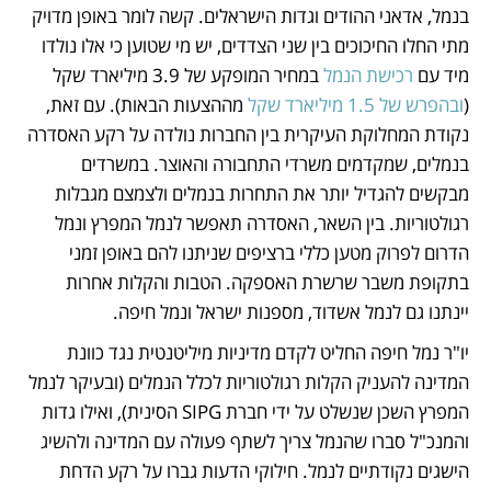
בנמל, אדאני ההודים וגדות הישראלים. קשה לומר באופן מדויק 
מתי החלו החיכוכים בין שני הצדדים, יש מי שטוען כי אלו נולדו 
מיד עם 
רכישת הנמל
 במחיר המופקע של 3.9 מיליארד שקל 
(
ובהפרש של 1.5 מיליארד שקל
 מההצעות הבאות). עם זאת, 
נקודת המחלוקת העיקרית בין החברות נולדה על רקע האסדרה 
בנמלים, שמקדמים משרדי התחבורה והאוצר. במשרדים 
מבקשים להגדיל יותר את התחרות בנמלים ולצמצם מגבלות 
רגולטוריות. בין השאר, האסדרה תאפשר לנמל המפרץ ונמל 
הדרום לפרוק מטען כללי ברציפים שניתנו להם באופן זמני 
בתקופת משבר שרשרת האספקה. הטבות והקלות אחרות 
יינתנו גם לנמל אשדוד, מספנות ישראל ונמל חיפה.
יו"ר נמל חיפה החליט לקדם מדיניות מיליטנטית נגד כוונת 
המדינה להעניק הקלות רגולטוריות לכלל הנמלים (ובעיקר לנמל 
המפרץ השכן שנשלט על ידי חברת SIPG הסינית), ואילו גדות 
והמנכ"ל סברו שהנמל צריך לשתף פעולה עם המדינה ולהשיג 
הישגים נקודתיים לנמל. חילוקי הדעות גברו על רקע הדחת 