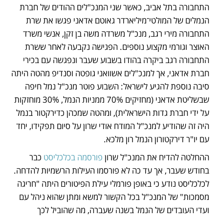
התחבורה בתל אביב, כאשר שני המנכ"לים ההודים של חברת 
הנמלים של המולטי־מיליארדר גאוטם אדאני פגשו את שרת 
התחבורה מירי רגב, מנכ"ל משרדה משה בן זקן, אנשי משרד 
האוצר וגורמי מקצוע נוספים. הפגישה נקבעה לאחר ששרת 
התחבורה רגב ביקרה בהודו בשבוע שעבר ונפגשה עם בכירי 
חברת אדאני, אך למנכ"לים אשוואני גופטה וסנדיפ מהטה היתה 
סיבה נוספת להגיע לישראל: השבוע פוטר מנכ"ל נמל חיפה 
שבשליטת אדאני (מחזיקים 70% ממניות הנמל, 30% מוחזקות 
על ידי חברת גדות הישראלית), ומהטה שמכהן כדירקטור בנמל 
היה זה שהודיע למנכ"ל המודח אודי שרון על סיום תפקידו, יחד 
עם יו"ר דירקטורון הנמל רון מלכא.
ההחלטה להדיח את המנכ"ל שרון 
פורסמה בכלכליסט
 כבר 
בחודש שעבר, אך עד כה לא פורסמו העילות הרשמיות להדחה. 
לכלכליסט נודע כי באופן פורמלי עילת הפיטורים היתה "חריגה 
מסמכות" של המנכ"ל בכל הקשור למשא ומתן שהוא ניהל עם 
ועדי העובדים של הנמל בשנה שעברה, מה שהוביל לכך 