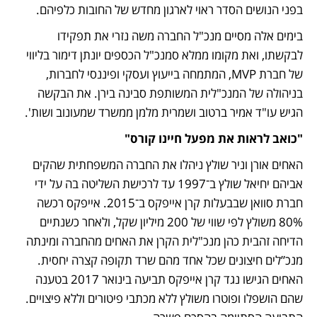
בפני הנושים הסדר ראוי לארגון מחדש של החובות כלפיהם.
בימים אלה מסיים מנכ"ל החברה משה נזרי את תפקידו 
לבקשתו, ואת מקומו ממלא סמנכ"ל הכספים יונתן דימור בליווי 
של חברת MVP, המתמחה בייעוץ ועסקי ופיננסי לחברות, 
בניהולה של המנכ"לית המשותפת סבינה בירן. את הבקשה 
הגיש עו"ד אמיר ברטוב ושמרית מלמן ממשרד שמעונוב ושות'.
"כואב לראות את מפעל חיינו קורס"
האחים אורן וניר שולץ ניהלו את החברה המשפחתית שהקים 
אביהם יחיאל שולץ ב־1997 עד לרכישת השליטה בה על ידי 
חברת סוואן שבבעלות קרן אייפקס ב־2015. אייפקס רכשה 
80% משולץ לפי שווי של 200 מיליון שקל, ולאחר כשנתיים 
הדיחה זהבית כהן מנכ"לית הקרן את האחים מהחברה ומינתה 
מנכ”לים חיצונים שכל אחד מהם שרד תקופה קצרה יחסית. 
האחים הגישו נגד קרן אייפקס תביעה בינואר 2017 בטענה 
שהם הושפלו ופוטרו משולץ ללא מכתבי פיטורים וללא פיצויים. 