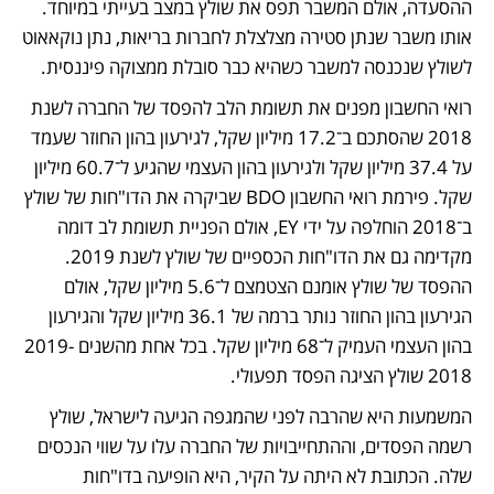
ההסעדה, אולם המשבר תפס את שולץ במצב בעייתי במיוחד. 
אותו משבר שנתן סטירה מצלצלת לחברות בריאות, נתן נוקאאוט 
לשולץ שנכנסה למשבר כשהיא כבר סובלת ממצוקה פיננסית.
רואי החשבון מפנים את תשומת הלב להפסד של החברה לשנת 
2018 שהסתכם ב־17.2 מיליון שקל, לגירעון בהון החוזר שעמד 
על 37.4 מיליון שקל ולגירעון בהון העצמי שהגיע ל־60.7 מיליון 
שקל. פירמת רואי החשבון BDO שביקרה את הדו"חות של שולץ 
ב־2018 הוחלפה על ידי EY, אולם הפניית תשומת לב דומה 
מקדימה גם את הדו"חות הכספיים של שולץ לשנת 2019. 
ההפסד של שולץ אומנם הצטמצם ל־5.6 מיליון שקל, אולם 
הגירעון בהון החוזר נותר ברמה של 36.1 מיליון שקל והגירעון 
בהון העצמי העמיק ל־68 מיליון שקל. בכל אחת מהשנים 2019-
2018 שולץ הציגה הפסד תפעולי.
המשמעות היא שהרבה לפני שהמגפה הגיעה לישראל, שולץ 
רשמה הפסדים, וההתחייבויות של החברה עלו על שווי הנכסים 
שלה. הכתובת לא היתה על הקיר, היא הופיעה בדו"חות 