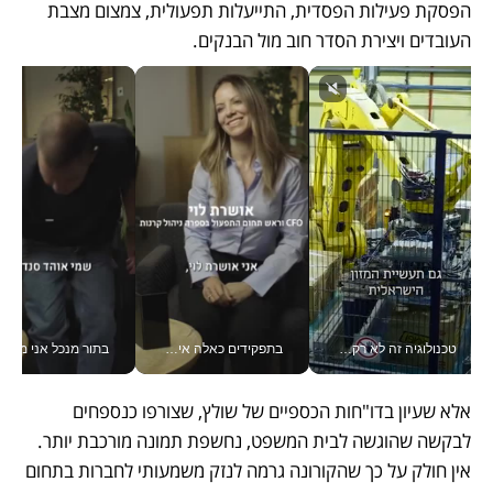
הפסקת פעילות הפסדית, התייעלות תפעולית, צמצום מצבת 
העובדים ויצירת הסדר חוב מול הבנקים. 
טכנולוגיה זה לא רק בהייטק: גם תעשיית המזון הישראלית מאמצת כלי AI, אוטומציה וניתוח דאטה בזמן אמת
בתפקידים כאלה אי אפשר לחכות: אושרת לוי מניעה השקעות ענק מהטלפון_v
בתור מנכל אני מקבל מאות הח
אלא שעיון בדו"חות הכספיים של שולץ, שצורפו כנספחים 
לבקשה שהוגשה לבית המשפט, נחשפת תמונה מורכבת יותר. 
אין חולק על כך שהקורונה גרמה לנזק משמעותי לחברות בתחום 