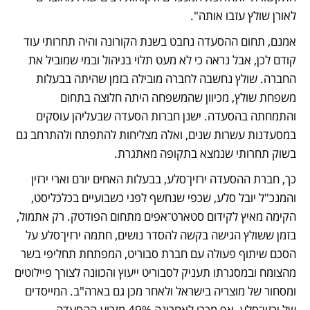
לאורן שולץ עזבו אותה".
אמנם, תחום ההסעדה נחבט בשנת הקורונה והיה תחרותי עוד 
קודם לכן, אבל נראה כי לא מעט תלוי בניהול ובמי שמוביל את 
החברה. שולץ נחשבה לחברה מובילה בזמן שהיתה בבעלות 
משפחת שולץ, מכיוון שהמשפחה היתה חלוצה בתחום 
והתמחתה בהסעדה. ישנן חברות הסעדה שבעליהן עוסקים 
במסעדנות עשרות שנים, ואלה מצליחות להתפתח ולהתרחב גם 
בשוק תחרותי שנמצא בתקופה מאתגרת. 
כך, חברת ההסעדה ירזין־סלע, בבעלות האחים יורם וארי ירזין 
והמנכ"ל יובל סלע, שכפי שנחשף לפני כשבועיים בכלכליסט, 
הקימה מאיץ לקידום סטארט־אפים מתחום הפודטק. רק אתמול, 
בזמן ששולץ הגישה בקשה להסדר נושים, חתמה ירזין־סלע על 
הסכם שיתוף פעולה עם חברת סבוריט, המפתחת תחליפי בשר 
מהצומח ובמסגרתו תעניק לסבוריט ייעוץ והכוונה לצורך פיילוטים 
ומסחור של מוצריה בישראל ולאחר מכן גם בארה"ב. המייסדים 
של ירזין־סלע, אף מכרו לאחרונה 49% מזרוע ההסעדה 