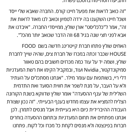
התביעה הסתיימה בהסכם פשרה. 
"זה כואב לראות את מפעל חיינו קורס. החברה שאבא שלי ייסד 
ושכל חיינו השקענו בה ירדה לטמיון וכואב לנו מאוד לראות את 
זה", אמר ל"כלכליסט" אורן שולץ, ממייסדי החברה. "איבדנו את 
אבא לפני חצי שנה בגיל 68 וזה הדבר שכואב יותר מהכל".
האחים שולץ פתחו חברת קייטרינג חדשה בשם FOOD 
HOUSE שכבר זכתה במכרז של חברת צים, שהיה שייך לחברת 
שולץ, ושמה יד על עוד כמה מכרזים חשובים בהם טאוור 
סמיקונדקטור, Nvidia ועוד, ובמקביל הקימו את רשת המעדניות 
דלי ריי, בשותפות עם עומר מילר. "אנחנו מסתכלים על העתיד 
ולא על העבר, על מנת לשפר את חווית הסועד ואת התדמית 
השלילית של ענף ההסעדה" אומר שולץ שדווקא בשנת הקורונה 
הצליח להמציא את עצמו מחדש בענף הבעייתי. "זה נכון שצורת 
העבודה ההיברידית כיום היא בעייתית אבל מנסים לתמרן. לכן 
אנחנו מפתחים את תחום המעדניות ובתחום ההסעדה בוחרים 
חברות בפינצטה ולא מנסים לקחת כל מכרז וכל לקוח. פתחנו 