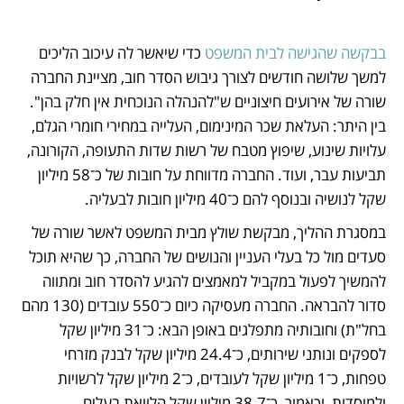
בבקשה שהגישה לבית המשפט 
כדי שיאשר לה עיכוב הליכים 
למשך שלושה חודשים לצורך גיבוש הסדר חוב, מציינת החברה 
שורה של אירועים חיצוניים ש"להנהלה הנוכחית אין חלק בהן". 
בין היתר: העלאת שכר המינימום, העלייה במחירי חומרי הגלם, 
עלויות שינוע, שיפוץ מטבח של רשות שדות התעופה, הקורונה, 
תביעות עבר, ועוד. החברה מדווחת על חובות של כ־58 מיליון 
שקל לנושיה ובנוסף להם כ־40 מיליון חובות לבעליה. 
במסגרת ההליך, מבקשת שולץ מבית המשפט לאשר שורה של 
סעדים מול כל בעלי העניין והנושים של החברה, כך שהיא תוכל 
להמשיך לפעול במקביל למאמצים להגיע להסדר חוב ומתווה 
סדור להבראה. החברה מעסיקה כיום כ־550 עובדים (130 מהם 
בחל"ת) וחובותיה מתפלגים באופן הבא: כ־31 מיליון שקל 
לספקים ונותני שירותים, כ־24.4 מיליון שקל לבנק מזרחי 
טפחות, כ־1 מיליון שקל לעובדים, כ־2 מיליון שקל לרשויות 
ולמוסדות, וכאמור, כ־38.7 מיליון שקל הלוואת בעלים.