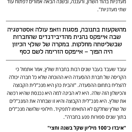
מעדניות בהוד השרון, ורעננה, ובשנה הבאה אמורים לפתוח עוד 
שתי מעדניות".
מהשקעות בתנובה, פסגות וזאפ עולה אסטרטגיה 
שבה אייפקס נהנית מהדיבידנדים שהחברות 
שבשליטתה מחלקות. במקרה של שולץ הכיוון 
היה הפוך - אייפקס הזרימה לשם כסף
עובד שעבד בעבר שנים רבות בחברת שולץ, אמר אתמול כי 
הקריסה של חברת ההסעדה היא ההוכחה שלא כל חברה יכולה 
להצליח בתחום ההסעדה. "זהבית כהן היא מנכ"לית הקבוצה 
והכישלון הזה שלה. היא לא הבינה למה היא נכנסת שהיא רכשה 
את שולץ. היא מנכ"לית הקבוצה והיא זו שבחרה את המנכ"לים 
של שולץ שחלקם לא התאימו לתפקיד. חילופי שלושה מנכ"לים 
בתוך שנים ספורות פגע בחברה".
"איבדו כ־100 מיליון שקל בשנה וחצי"