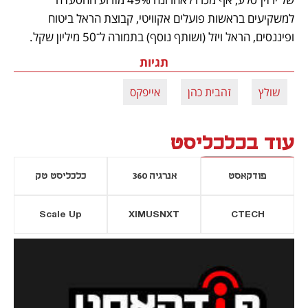
למשקיעים בראשות פועלים אקוויטי, קבוצת הראל ביטוח 
ופיננסים, הראל ויזל (ושותף נוסף) בתמורה ל־50 מיליון שקל. 
תגיות
שולץ
זהבית כהן
אייפקס
עוד בכלכליסט
פודקאסט
אנרגיה 360
כלכליסט טק
Scale Up
XIMUSNXT
CTECH
יסייה חדשה
נפתח בכרטיסייה חדשה