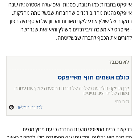
אייפקס בחברות כמו תנובה, פסגות וזאפ עולה אסטרטגיה שבה 
אייפקס נהנית מהדיבידנדים שהחברות שבשליטתה מחלקות. 
במקרה של שולץ אירע ליקוי מאורות והכיוון של הכסף היה הפוך 
- אייפקס לא משכה דיבידנדים משולץ והיא זאת שנדרשה 
להזרים את הכסף לחברה שבשליטתה.
לא מכובד
כולם אשמים חוץ מאייפקס 
קרן אייפקס תולה את כשלונה של חברת ההסעדה שולץ שבבעלותה 
בשורה של תירוצים בכייניים
גלית חמי
לכתבה המלאה
בבקשה לבית המשפט טוענת החברה כי עם פרוץ מגפת 
הקורונה היא נקלעה, יחד עם ענף ההסעדה כולו, לסחרור כאשר 