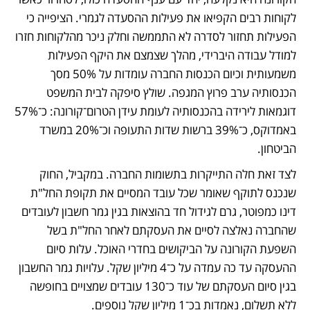
לקוחות רבים הקפיאו את פעילות ההסעדה לגמרי. הציפייה כי 
הפעילות תחזור לסדרה לא התממשה וחלק ניכר מהלקוחות חזרו 
למודל עבודה היברידי, מהלך שצמצם את היקף הפעילות 
משמעותית וכיום הכנסות החברה עומדות על 50% מסך 
הכנסותיה ערב פרוץ המגפה. שולץ סיפקה לבית המשפט 
דוגמאות לירידה בהכנסותיה לעומת עידן הטרום־קורונה: כ־57% 
באמדוקס, כ־39% ברשות שדות התעופה וכ־20% במשרד 
הביטחון.
לצד זאת חלה התייקרות בתשומות החברה. במקביל, החוק 
שנכנס לתוקף שאומר שכל עובד המסיים את תקופת החל"ת 
דינו כמפוטר, גרם לגידול חד בהוצאות בגין גמר חשבון לעובדים 
שהחברה נאלצה לסיים את העסקתם לאחר החל"ת בשל 
השפעת הקורונה על הביקושים בחדרי האוכל. עלות סיום 
ההעסקה עד כה עמדה על כ־4 מיליון שקל. עלויות גמר החשבון 
בגין סיום העסקתם של עוד כ־130 עובדים שמצויים בחופשה 
ללא תשלום, נאמדות בכ־1 מיליון שקל נוספים.