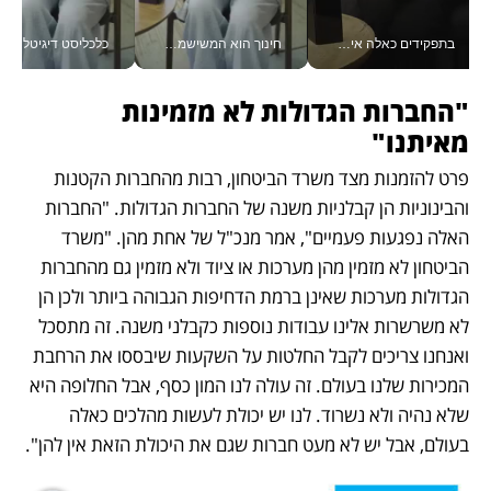
בתפקידים כאלה אי אפשר לחכות: אושרת לוי מניעה השקעות ענק מהטלפון_v
חינוך הוא המשישמה של החיים שלי - V
כלכליסט דיגיטל
"החברות הגדולות לא מזמינות 
מאיתנו"
פרט להזמנות מצד משרד הביטחון, רבות מהחברות הקטנות 
והבינוניות הן קבלניות משנה של החברות הגדולות. "החברות 
האלה נפגעות פעמיים", אמר מנכ"ל של אחת מהן. "משרד 
הביטחון לא מזמין מהן מערכות או ציוד ולא מזמין גם מהחברות 
הגדולות מערכות שאינן ברמת הדחיפות הגבוהה ביותר ולכן הן 
לא משרשרות אלינו עבודות נוספות כקבלני משנה. זה מתסכל 
ואנחנו צריכים לקבל החלטות על השקעות שיבססו את הרחבת 
המכירות שלנו בעולם. זה עולה לנו המון כסף, אבל החלופה היא 
שלא נהיה ולא נשרוד. לנו יש יכולת לעשות מהלכים כאלה 
בעולם, אבל יש לא מעט חברות שגם את היכולת הזאת אין להן".