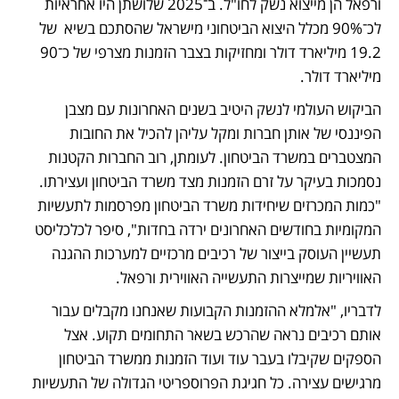
ורפאל הן מייצוא נשק לחו"ל. ב־2025 שלושתן היו אחראיות 
לכ־90% מכלל היצוא הביטחוני מישראל שהסתכם בשיא  של 
19.2 מיליארד דולר ומחזיקות בצבר הזמנות מצרפי של כ־90 
מיליארד דולר.
הביקוש העולמי לנשק היטיב בשנים האחרונות עם מצבן 
הפיננסי של אותן חברות ומקל עליהן להכיל את החובות 
המצטברים במשרד הביטחון. לעומתן, רוב החברות הקטנות 
נסמכות בעיקר על זרם הזמנות מצד משרד הביטחון ועצירתו. 
"כמות המכרזים שיחידות משרד הביטחון מפרסמות לתעשיות 
המקומיות בחודשים האחרונים ירדה בחדות", סיפר לכלכליסט 
תעשיין העוסק בייצור של רכיבים מרכזיים למערכות ההגנה 
האוויריות שמייצרות התעשייה האווירית ורפאל.
לדבריו, "אלמלא ההזמנות הקבועות שאנחנו מקבלים עבור 
אותם רכיבים נראה שהרכש בשאר התחומים תקוע. אצל 
הספקים שקיבלו בעבר עוד ועוד הזמנות ממשרד הביטחון 
מרגישים עצירה. כל חגיגת הפרוספריטי הגדולה של התעשיות 