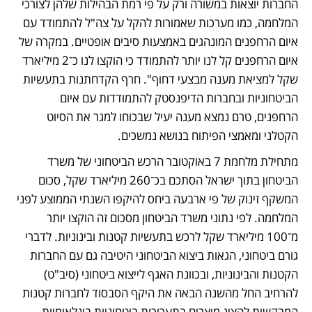
החברות יוצאות במשורה ורק על פי רמת הבהילות שלהן לצורכי 
המלחמה, כמו מערכות שאמורות להקל על צה"ל להתמודד עם 
איום הרחפנים המונהגים באמצעות סיבים אופטיים. במקרה של 
איום הרחפנים קל לנו יותר להתמודד כי הוקצו לנו כ־2 מיליארד 
שקל למציאת מענה מבצעי דחוף". חרף הקדחתנות בתעשיות 
הביטחוניות ובחברות הדיפנסטק להתמודדות עם איום 
הרחפנים, טרם נמצא מענה יעיל שבכוחו למגר את הסיוט 
הקטלני ומאמצי הפיתוח בנושא נמשכים.
מתחילת מלחמת 7 באוקטובר הרכש הביטחוני של משרד 
הביטחון בתוך ישראל הסתכם בכ־260 מיליארד שקל, סכום 
המשקף זינוק של פי ארבעה ביחס להיקפו השנתי הממוצע לפני 
המלחמה. לפי נתוני משרד הביטחון מסכום זה הוקצו יותר 
מ־100 מיליארד שקל לרכש בתעשיות קטנות ובינוניות. לדברי 
גורם ביטחוני, הגאות ביצוא הביטחוני היטיבה גם עם החברות 
הקטנות והבינוניות, ובכוונת האגף לייצוא ביטחוני (סיב"ט) 
להרחיב החל מהשנה הבאה את היקף הסבסוד לחברות קטנות 
המבקשות להציג מוצרים בתערוכות ביטחוניות בינלאומיות 