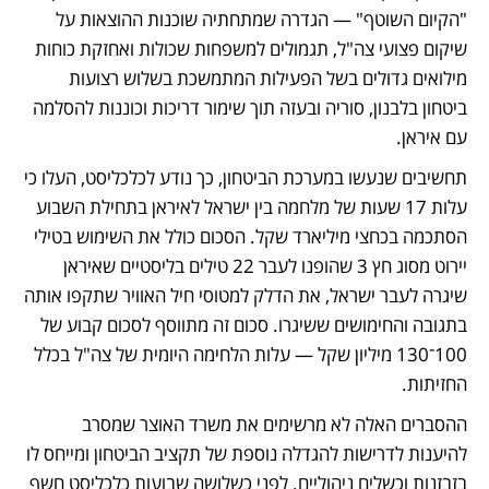
"הקיום השוטף" — הגדרה שמתחתיה שוכנות ההוצאות על 
שיקום פצועי צה"ל, תגמולים למשפחות שכולות ואחזקת כוחות 
מילואים גדולים בשל הפעילות המתמשכת בשלוש רצועות 
ביטחון בלבנון, סוריה ובעזה תוך שימור דריכות וכוננות להסלמה 
עם איראן.
תחשיבים שנעשו במערכת הביטחון, כך נודע לכלכליסט, העלו כי 
עלות 17 שעות של מלחמה בין ישראל לאיראן בתחילת השבוע 
הסתכמה בכחצי מיליארד שקל. הסכום כולל את השימוש בטילי 
יירוט מסוג חץ 3 שהופנו לעבר 22 טילים בליסטיים שאיראן 
שיגרה לעבר ישראל, את הדלק למטוסי חיל האוויר שתקפו אותה 
בתגובה והחימושים ששיגרו. סכום זה מתווסף לסכום קבוע של 
100־130 מיליון שקל — עלות הלחימה היומית של צה"ל בכלל 
החזיתות.
ההסברים האלה לא מרשימים את משרד האוצר שמסרב 
להיענות לדרישות להגדלה נוספת של תקציב הביטחון ומייחס לו 
בזבזנות וכשלים ניהוליים. לפני כשלושה שבועות כלכליסט חשף 