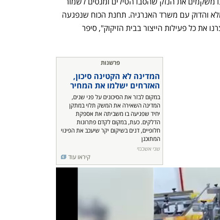
לא כקבוצת בזן ולא ברמה הלאומית. אנחנו משקמים את הנזק שהסבו הטילים ומנסים לשמור 
במקביל על צרכי השוק המקומי בתיאום מלא והדוק עם משרד האנרגיה. תחנת הכוח שנפגעה 
מייצרת גם כ־40 מגה־וואט של חשמל ועצרנו את כל פעילות הייצור בבית הזיקוק", סיפר 
פרשנות
המדינה לא הקטינה סיכון, 
האזרחים ישלמו את המחיר
במקום לבזר את הסיכונים על פני שנים, 
המדינה השאירה את המשק תלוי במתקן 
יחיד שפגיעה בו משביתה את אספקת 
הדלקים. כעת, במקום לקדם פתרונות 
חלופיים, דנים בשיקום יקר שיעכב את הפינוי 
המתוכנן
שני אשכנזי
קיראו עוד