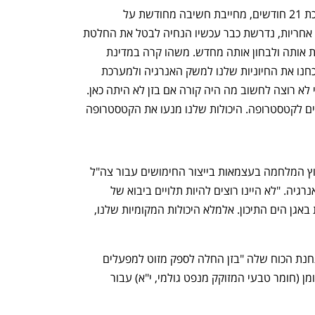
לפי אלמגור, מלחמת 7 באוקטובר, הנמשכת 21 חודשים, מחייבת חשיבה מחודשת על 
ההחלטה לפינוי בזן. "אם יש בינה ובעיקר אחריות, נדרשת כבר עכשיו הנחיה לבטל את החלטת 
הממשלה מ־2022 או לכל הפחות להשהות אותה ולבחון אותה מחדש. משהו קרה במדינת 
ישראל ב־7 באוקטובר, משהו השתנה. הוכחנו את החיוניות שלנו למשק האנרגיה ולמערכת 
הביטחון וזאת חיוניות שאין לה תחליף. אני לא רוצה לחשוב מה היה קורה אם בזן לא היתה כאן. 
אם לא היה לנו בית זיקוק גדול היינו נקלעים לקטסטרופה. היכולות שלנו מנעו את הקטסטרופה 
אלמגור כורך את הצורך שהתחדד מאז פרוץ המלחמה בעצמאות בייצור החימושים עבור צה"ל 
גם בצורך בעצמאות של ישראל במשק האנרגיה. "לא היינו רוצים להיות תלויים ביבוא של 
תזקיקים ממדינות ערב או ממדינות אחרות באגן הים התיכון. אלמלא היכולות המקומיות שלנו, 
הוא מספר כי יומיים אחרי פגיעת הטיל בתחנת הכוח שלה "בזן החלה לספק מזוט למפעלים 
חיוניים בדרום הארץ לצד אספקה של ביטומן (חומר טבעי המזוקק מנפט גולמי, י"א) עבור 