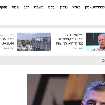
כלכליסט-טק
בארץ
נדל"ן
עולם
משפט
רכב
פנאי
מוסף
באלטשולר שחם
וויקס ממש
מפיקים לקחים: "זה
ביוקר על ר
כבר לא 'וואן מן' שואו
44
של גילעד"
אלמוג עזר
סופי שולמן
מיליון דולר
D