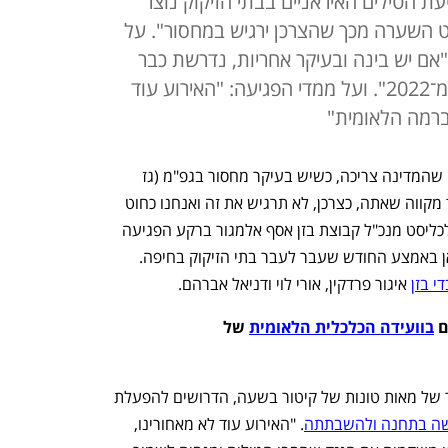
ת הטילים האיראניים בבתי הזיקוק נוצר
וט השערה מכך שהצרכן ירגיש במחסור". על
ם יש בינה ובעיקר אחריות, נדרשת כבר
עכשיו הנחיה לבטל את ההחלטה מ־2022". ועל ממדי הפגיעה: "האירוע עוד
 ברמה הלאומית"
"אנחנו מספקים כעת חלק קטן מהמוצרים שהמדינה צריכה, כשיש בעיקר מחסור בגפ"מ (גז 
פחמימני מעובה) בבנזין ובסולר. אני מאוד מקווה שאתה, כצרכן, לא תרגיש את זה ואנחנו כחוט 
השערה מכך". כך אומר בריאיון בלעדי לכלכליסט מנכ"ל קבוצת בזן אסף אלמגור ברקע הפגיעה 
הקטלנית של מטח הטילים ששיגרה איראן באמצע החודש שעבר לעבר בתי הזיקוק בחיפה. 
י בזן
 איגור פרדקין, אורי לוי ודניאל אברהם.
 
בוועידה הכלכלית הלאומית
 של 
טיל שפגע בתחנת הכוח המשמשת לייצור של מאות טונות של קיטור בשעה, הדרושים להפעלת 
שה בתחנה ולהשבתתה
. "האירוע עוד לא מאחורינו, 