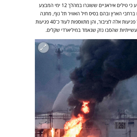
ב"טלגרף" הבריטי דווח מוקדם יותר השבוע כי טילים איראניים ששוגרו במהלך 12 ימי המבצע 
עם כלביא פגעו בחמישה מתקנים צבאיים ברחבי הארץ ובהם בסיס חיל האוויר תל נוף, מחנה 
גלילות ומחנה ציפורית. צה"ל לא דיווח על פגיעות אלה לציבור, והן מתווספות לעוד כ־40 פגיעות 
עשייתיות שהסבו נזק שנאמד במיליארדי שקלים.
נפתח בכרטיסייה חדשה
נפתח בכרטיסייה חדשה