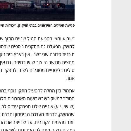
CTech – the
הבית של ההייטק הישראלי
פגיעת הטילים האיראניים בבתי הזיקוק. "יכולות היי
אמר.