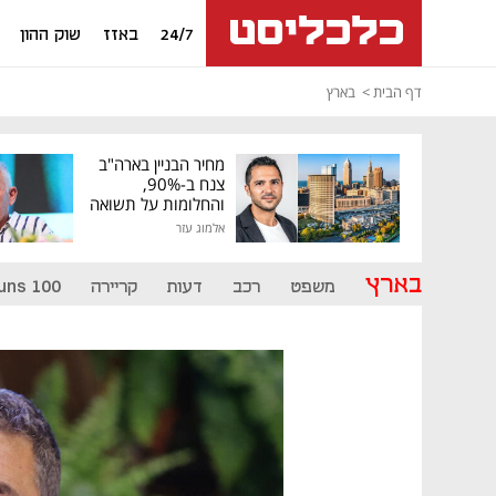
24/7
באזז
שוק ההון
דף הבית
בארץ
מחיר הבניין בארה"ב
צנח ב-90%,
והחלומות על תשואה
גבוהה התנפצו
אלמוג עזר
בארץ
משפט
רכב
דעות
קריירה
uns 100