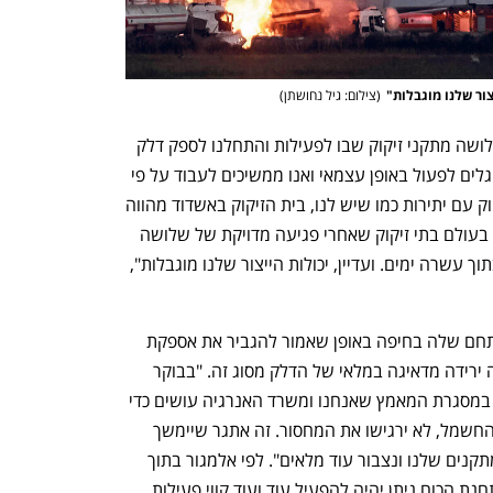
ענף במתח גבוה
מדברים כלכלה, עסקים ומה שב
צור שלנו מוגבלות"
(
צילום: גיל נחושתן
)
"שבוע וחצי מפגיעת הטיל שניים מתוך שלושה מתקני זיקוק שבו לפעילות והתחלנו לספק דלק 
למשק. הפעלנו גם מתקנים נוספים שמסוגלים לפעול באופן עצמאי ואנו ממשיכים לעבוד על פי 
תוכנית סדורה שגיבשנו. אין בארץ בית זיקוק עם יתירות כמו שיש לנו, בית הזיקוק באשדוד מהווה 
מחצית מכושר הייצור שיש בחיפה. גם אין בעולם בתי זיקוק שאחרי פגיעה מדויקת של שלושה 
טילים בליסטיים מסוגלים לשוב ולתפקד בתוך עשרה ימים. ועדיין, יכולות הייצור שלנו מוגבלות", 
אתמול בזן החלה להפעיל מתקן נוסף במתחם שלה בחיפה באופן שאמור להגביר את אספקת 
הסולר למשק כשבשבועות האחרונים חלה ירידה מדאיגה במלאי של הדלק מסוג זה. "בבוקר 
(שישי, י"א) אונייה שלנו תפרוק עוד סולר, במסגרת המאמץ שאנחנו ומשרד האנרגיה עושים כדי 
שהמשק, לרבות מערכת הביטחון וחברת החשמל, לא ירגישו את המחסור. זה אתגר שיימשך 
יותר מהימים הקרובים, עד שנייצב את המתקנים שלנו ונצבור עוד מלאים". לפי אלמגור בתוך 
כמה חודשים מתחילת העבודות לשיקום תחנת הכוח ניתן יהיה להפעיל עוד ועוד קווי פעילות 