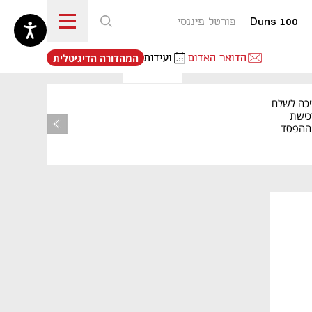
Duns 100
פורטל פיננסי
נפתח בכרטיסייה חדשה
הדואר האדום
ועידות
המהדורה הדיגיטלית
יכה לשלם
כישת
BASE: ההפסד
הרבעוני זינק ל-76