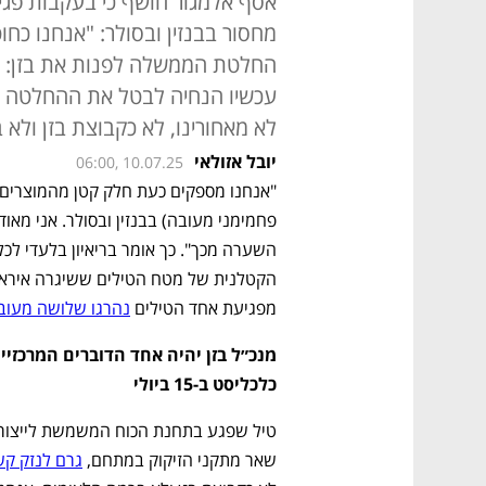
אסף אלמגור חושף כי בעקבות פגיע
מחסור בבנזין ובסולר: "אנחנו כח
החלטת הממשלה לפנות את בזן: "א
לא מאחורינו, לא כקבוצת בזן ולא
יובל אזולאי
06:00, 10.07.25
מפגיעת אחד הטילים 
נהרגו שלושה מעובד
מנכ״ל בזן יהיה אחד הדוברים המרכזיים
כלכליסט ב-15 ביולי
שאר מתקני הזיקוק במתחם, 
גרם לנזק ק