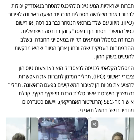
חברות ישראליות המעוניינות להיכנס למסחר בנאסד"ק יכולות 
לבחור באחד משלושה מסלולים מרכזיים: הצעה ראשונה לציבור 
(IPO), מיזוג עם שלד בורסאי הנסחר כבר בבורסה, או רישום 
כפול המשלב מסחר הן בנאסד"ק והן בבורסה הישראלית. 
הבחירה במסלול המתאים תלויה במאפייני החברה, בשלב 
ההתפתחות העסקית שלה ובחזון ארוך הטווח שהיא מבקשת 
להגשים בשוק ההון.
המסלול הקלאסי לכניסה לנאסד"ק הוא באמצעות גיוס הון 
ציבורי ראשוני (IPO), תהליך המזמן לחברות את האפשרות 
להציע את מניותיהן לציבור המשקיעים בפעם הראשונה. תהליך 
זה מצריך היערכות אשר כוללת הכנת תשקיף מקיף, קבלת 
אישור מה-SEC (הרגולטור האמריקאי), ויישום סטנדרטים 
מחמירים של ממשל תאגידי. 