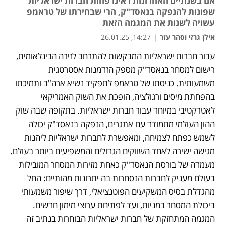
אם בשנתיים האחרונות ראינו פחות חברות ישראליות
שפונות להנפקה בנאסד"ק, הרי שבחירתו של טראמפ
עשויה לשנות את המגמה הזאת
אילן גרזי וסהר עזר
|
14:27, 26.01.25
עבור חברות ישראליות המבקשות להתרחב לזירה הבינלאומית, 
רישום למסחר בנאסד"ק מספק הזדמנות אסטרטגית 
משמעותית. כניסתו של טראמפ לתפקיד נשיא ארה"ב ותמיכתו 
בהפחתת מיסים ורגולציה, הופכת את השוק האמריקאי 
לאטרקטיבי במיוחד עבור חברות ישראליות. בתקופה שבה שוק 
ההון העולמי מתמודד עם אתגרים, הנפקה בנאסד"ק יכולה 
לשמש כפתח לצמיחה, ומאפשרת לחברות ישראליות ליהנות 
מגישה ישירה לאחד השווקים הגדולים והמשפיעים ביותר בעולם. 
מעמדה של בורסת הנאסד"ק כאחת מזירות המסחר המובילות 
בעולם מעניק לחברות הנסחרות בה יתרונות מהותיים: החל 
מהגדלת בסיס המשקיעים הפוטנציאלי, דרך שיפור משמעותי 
ביכולת המסחר במניות, ועד לפתיחת ערוצי מימון חדשים. 
המגמה המתחזקת של חברות ישראליות הבוחרות בנתיב זה 