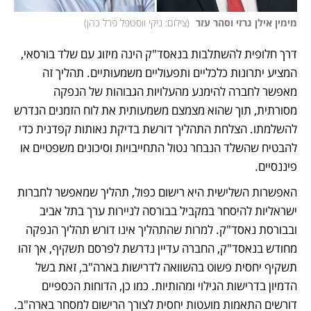
מימין אילן גרזי וסהר עזר 
(
צילום: ניקי ווסטפל פרל כהן
)
דרך חלופית להשתלבות בנאסד"ק הינה מיזוג עם שלד בורסאי, 
המציע יתרונות כלכליים ותפעוליים משמעותיים. תהליך זה 
מאפשר לחברה להימנע מהעלויות הגבוהות של הנפקה 
מסורתית, תוך שהוא מצמצם משמעותית את לוח הזמנים הנדרש 
להשלמתו. הצלחת התהליך דורשת בדיקת נאותות קפדנית כדי 
להבטיח שהשלד הנבחר נטול התחייבויות וסיכונים משפטיים או 
פיננסיים.
האפשרות השלישית היא רישום כפול, תהליך שמאפשר לחברות 
ישראליות להיסחר במקביל בבורסה לניירות ערך בתל אביב 
ובבורסת נאסד"ק. למרות שהתהליך אינו דורש תהליך הנפקה 
מחודש בנאסד"ק, החברה עדיין נדרשת לפרסם תשקיף, אך זהו 
תשקיף יחסית פשוט בהשוואה לדרישות בארה"ב, זאת בשל 
הדמיון בדרישות הגילוי ומהותיות. כמו כן, הדוחות הכספיים 
דורשים התאמות מועטות יחסית לצורך הרישום למסחר בארה"ב. 