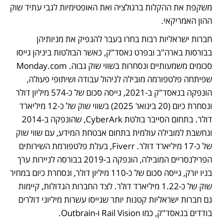
משקפת את ההקלות ברגולציה ואת האופטימיות לגבי עתיד שוק 
ההון האמריקאי.
חברות ישראליות רבות בחרו בעבר להנפיק את מניותיהן 
בבורסות בארה"ב ובפרט נאסד"ק, כאשר הבולטות ביניהן גייסו 
סכומים משמעותיים ונסחרות בשווי שוק גבוה. Monday.com 
שפיתחה פלטפורמה מובילה לניהול עבודה ושיתופי פעולה, 
הונפקה בנאסד"ק ב-2021, גייסה סכום של כ-574 מיליון דולר 
ונסחרת כיום (20 בינואר 2025) בשווי שוק של כ-12 מיליארד 
דולר. בתחום הסייבר בולטת CyberArk, שהונפקה ב-2014 
ונחשבת למובילה עולמית בתחום אבטחת המידע, עם שווי שוק 
של כ-17 מיליארד דולר. Fiverr, בעלת פלטפורמת השירותים 
הפרילנסריים המובילה, הונפקה ב-2019 בבורסה לניירות ערך 
בניו יורק, גייסה סכום של כ-110 מיליון דולר, ונסחרת כיום במחיר 
שוק של כ-1.22 מיליארד דולר. לצד החברות הגדולות, קיימות 
גם חברות ישראליות קטנות יותר שגייסו עשרות מיליוני דולרים 
בודדים בנאסד"ק, כמו Rail Vision ו-Outbrain. 