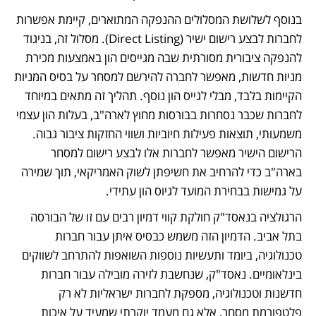
בנוסף לשלושת המסלולים ההנפקה המתוארים, קיימת אפשרות 
לחברות לבצע רישום ישיר (Direct Listing). מסלול זה, בניגוד 
להנפקה ציבורית מסורתית שבה מגייסים הון באמצעות מכירת 
מניות חדשות, מאפשר לחברה להירשם למסחר על בסיס המניות 
הקיימות בלבד, מבלי לגייס הון נוסף. תהליך זה מתאים במיוחד 
לחברות שכבר נסחרות בבורסות מחוץ לארה"ב, בעלות הון עצמי 
משמעותי, תוצאות פעילות חיוביות ושווי החזקות ציבור גבוה. 
הרישום הישיר מאפשר לחברות אלו לבצע רישום למסחר 
בארה"ב כדי להרחיב את חשיפתן לשוק האמריקאי, תוך שמירה 
על גמישות בבחירת המועד לגיוס הון עתידי. 
הרגולציה בנאסד"ק חולקת קווי דמיון רבים עם זו של הבורסה 
בתל אביב. הדמיון הזה משמש כבסיס איתן עבור חברות 
טכנולוגיה, ביומד ותעשיות נוספות השואפות להתרחב לשווקים 
בינלאומיים. נאסד"ק, שנחשבת לזירה מובילה עבור חברות 
חדשנות וטכנולוגיה, מספקת לחברות ישראליות לא רק 
פלטפורמת מסחר, אלא גם מעמד יוקרתי שמעיד על איכות 