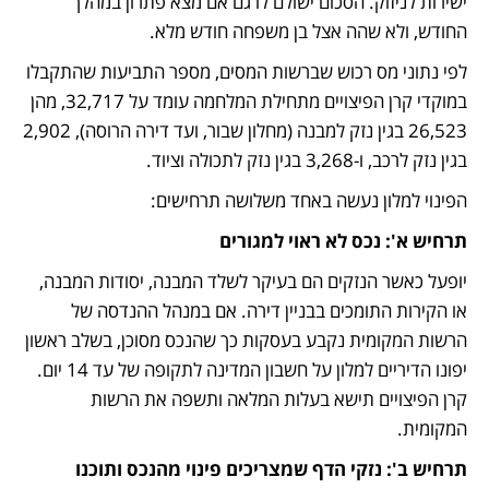
ישירות לניזוק. הסכום ישולם לו גם אם מצא פתרון במהלך 
החודש, ולא שהה אצל בן משפחה חודש מלא. 
לפי נתוני מס רכוש שברשות המסים, מספר התביעות שהתקבלו 
במוקדי קרן הפיצויים מתחילת המלחמה עומד על 32,717, מהן 
26,523 בגין נזק למבנה (מחלון שבור, ועד דירה הרוסה), 2,902 
בגין נזק לרכב, ו-3,268 בגין נזק לתכולה וציוד.  
הפינוי למלון נעשה באחד משלושה תרחישים:
תרחיש א': נכס לא ראוי למגורים
יופעל כאשר הנזקים הם בעיקר לשלד המבנה, יסודות המבנה, 
או הקירות התומכים בבניין דירה. אם במנהל ההנדסה של 
הרשות המקומית נקבע בעסקות כך שהנכס מסוכן, בשלב ראשון 
יפונו הדיריים למלון על חשבון המדינה לתקופה של עד 14 יום. 
קרן הפיצויים תישא בעלות המלאה ותשפה את הרשות 
המקומית.
תרחיש ב': נזקי הדף שמצריכים פינוי מהנכס ותוכנו 