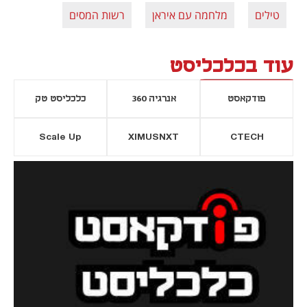
טילים
מלחמה עם איראן
רשות המסים
עוד בכלכליסט
פודקאסט
אנרגיה 360
כלכליסט טק
Scale Up
XIMUSNXT
CTECH
יסייה חדשה
נפתח בכרטיסייה חדשה