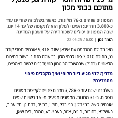
מ-15 רשויות חסרי קורת גג, 7,010
מתוכם בבתי מלון
המפונים שוהים ב-76 מלונות, כאשר בשלב זה שוריינו עוד
כ-3,800 חדרים; הפינוי למלון הוא לתקופה של עד 14 יום,
שבה המפונים יכולים לשכור דירה על חשבון המדינה
תומר גנון
|
16:00, 22.06.25
מאז תחילת המלחמה עם איראן ישנם 9,318 אזרחים חסרי קורת 
נפתח בכרטיסייה חדשה
גג, מתוכם 7,010 פונו לבתי מלון. כך עולה מנתוני רשות החירום 
הלאומית (רח"ל) שבמשרד הביטחון המעודכנים להיום בצהריים.
מדריך: למי מגיע דיור חלופי ואיך מקבלים פיצוי 
מהמדינה?
בשלב זה ישנם עוד כ-3,788 חדרים פנויים לקליטת מפונים 
נוספים, ב-31 מלונות. המפונים מגיעים מ- 15 רשויות שפינו 
אזרחים ל-76 בתי מלון: בני ברק, חולון, בת ים, רמת גן, תל אביב, 
ראשל"צ, רחובות, חיפה, אזור, באר שבע, טמרה, בית שאן, 