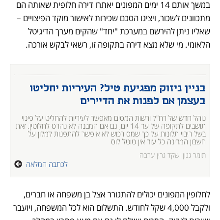
במשך אותם 14 ימים המפונים יאתרו דירה חלופית שאותה הם 
מתכוונים לשכור, ויציגו הסכם שכירות לאישור מוקד הפיצויים – 
שאליו ניתן להירשם במערכת "יחד" שהקים מערך הדיגיטל 
הלאומי. מי שלא מצא דירה בתקופה זו, רשאי לבקש אורכה. 
בניין ניזוק מפגיעת טיל? העיריות יחליטו 
בעצמן אם לפנות את הדיירים
נוהל חדש של רח"ל ורשות המסים מאפשר לעיריות להחליט על פינוי 
תושבים לתקופה של עד 14 יום, גם אם המבנה לא נהרס לחלוטין. זאת 
בשל ריבוי תלונות על כך שמס רכוש לא איפשר להתפנות למלון על 
חשבון המדינה כל עוד אין טוטל לוס 
תומר גנון ושקד גרין ערבה
לכתבה המלאה
לחלופין המפונים יכולים להתגורר אצל בן משפחה או חברים, 
ולקבל 4,000 שקל לחודש. התשלום הוא לכל המשפחה, ויועבר 