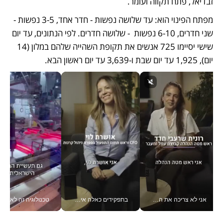
זבדיאל, פתח תקווה ועומר. 
מפתח הפינוי הוא: עד שלושה נפשות - חדר אחד, 3-5 נפשות - 
שני חדרים, 6-10 נפשות  - שלושה חדרים. לפי הנתונים, עד יום 
שישי יסיימו 725 אנשים את תקופת השהייה שלהם במלון (14 
יום), 1,925 עד יום שבת ו-3,639 עד יום ראשון הבא.
אני לא צריכה את המשרד: רונית שרעבי-חדד מנהלת ארגון של 30000 עובדים מכל מקום_v
בתפקידים כאלה אי אפשר לחכות: אושרת לוי מניעה השקעות ענק מהטלפון_v
טכנולוגיה זה לא רק בהייטק: גם תעשיי