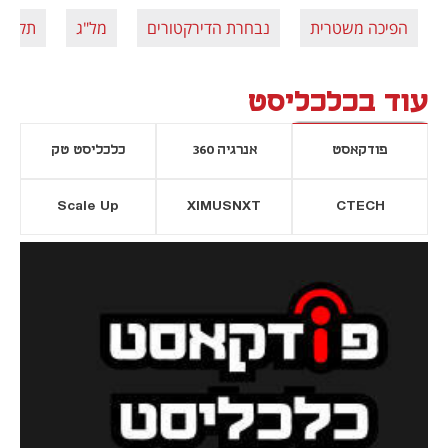
הפיכה משטרית
נבחרת הדירקטורים
מל"ג
תקציב
עוד בכלכליסט
פודקאסט
אנרגיה 360
כלכליסט טק
Scale Up
XIMUSNXT
CTECH
יסייה חדשה
נפתח בכרטיסייה חדשה