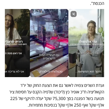
הכנסת". 
חינוך הוא המשישמה של החיים שלי - V
טכנולוגיה זה לא רק בהייטק: גם תעשיית המזון הישראלית מאמצת כלי AI, אוטומציה וניתוח דאטה בזמן אמת
אני לא צריכה את המשרד:
ועדת השרים צפויה לאשר גם את הצעת החוק של יו"ר 
הקואליציה ח"כ אופיר כץ (ליכוד) שלפיה הקנס על חסימת ציר 
תנועה בשל הפגנה בסך 75,300 שקל יעלה להיקף של 225 
אלף שקל ואף 250 אלף שקל בנסיבות מחמירות. 