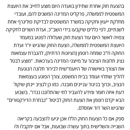
בהצעת חוק אחרת שתידון בוועדה היום מוצע לחייב את היועצת 
המשפטית לממשלה, פרקליט המדינה המשנים להם, ועובדי 
מחלקת ייעוץ וחקיקה במשרד המשפטים לבדיקת פוליגרף אחת 
לשנתיים, לפי כללים שיקבעו בידי השב"כ. ועדת השרים לחקיקה 
צפויה לאשר היום עוד הצעת חוק שעלולה לפגוע במעמד 
היועצת המשפטית לממשלה, הצעת החוק שהגיש יו"ר ועדת 
החוקה ח"כ שמחה רוטמן (הציונות הדתית), להגברת עצמאות 
נציג תלונות הציבור על מייצגי המדינה בערכאות. "מוצע לבטל 
את הצורך באישורה של היועמ"שית לבירור תלונה הנוגעת 
להליך שתלוי ועומד בבית המשפט, צורך הפוגע בעצמאות 
הנציב, וכרוך בניגוד עניינים מובנה. כמו כן לנציב יינתן שיקול 
דעת איזה חומר ומידע להעביר למי שהתלוננו נגדו". בשבוע 
הבא יקדם רוטמן את הצעת החוק לביטול "נבחרת הדירקטורים" 
שהגיש השר דוד אמסלם. 
ספק אם כל הצעות החוק הללו אכן יגיעו להצבעה בקריאה 
השנייה והשלישית בתוך עשרה שבועות, אבל אם יתקבלו ולו 