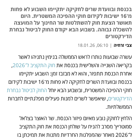
בכנסת ובוועדת שרים לחקיקה יתקיימו השבוע לא פחות
מ־16 ישיבות לקידום חוקי ההפיכה המשטרית. היום
תאושר הצעת חוק להשתלטות שר החינוך על המועצה
להשכלה גבוהה. בשבוע הבא יקודם החוק לביטול נבחרת
הדירקטורים
צבי זרחיה
|
06:10, 18.01.26
עשרה שבועות נותרו לראש הממשלה בנימין נתניהו לאשר 
נפתח בכרטיסייה חדשה
נפתח בכרטיסייה חדשה
נפתח בכרטיסייה חדשה
נפתח בכרטיסייה חדשה
בקריאה השנייה והשלישית בכנסת את 
חוק התקציב ל־2026
, 
אחרת הכנסת תתפזר, והוא לא מבזבז זמן: השבוע יתקיימו 
בכנסת ובוועדת השרים לחקיקה לא פחות מ־16 ישיבות לקידום 
חוקי ההפיכה המשטרית, ובשבוע הבא יוחל 
החוק לביטול נבחרת 
הדירקטורים
, שיאפשר לשרים למנות פעילים מפלגתיים לחברות 
הממשלתיות. 
הלחץ לחוקק נובע מאיום פיזור הכנסת. שר האוצר בצלאל 
סמוטריץ' מסרב להניח על שולחן הכנסת את חוק התקציב 
ל־2026 מאחר שהמפלגות החרדיות מתנות את תמיכתן בו 