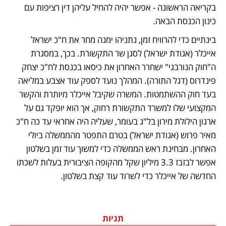
בקריאה הראשונה - אפשר יהיה להחיל עליהן דין רציפות עם 
כינון הכנסת הבאה. 
בינתיים כדי להרוויח זמן, נתניהו ימנה מחר את ח"כ ישראל 
אייכלר (אגודת ישראל) לסגן שר התקשורת. בכך, במסגרת 
ה"חוק הנורבגי" ישחרר האחרון את כיסאו בכנסת לח"כ יצחק 
פינדרוס (דגל התורה). המהלך נועד לספק עוד אצבע במליאה 
בעד חוק ההשתמטות. המשרה שקיבל אייכלר מיותרת והקשר 
המקצועי שלו למשרד התקשורת רחוק, אך הוא יופקד גם על 
ארגון הילולת מירון בל"ג בעומר, שעליה היה אחראי עד כה ח"כ 
מאיר פרוש (אגודת ישראל) בטרם התפטר מהממשלה ביולי 
האחרון. מבחינת ראש הממשלה כדי למשוך עוד זמן בשלטון 
אפשר לבזבז 3.3 מיליון שקל מהקופה הציבורית בעלות לשכתו 
החדשה של אייכלר כדי לשרוד עוד קצת בשלטון.
תגיות