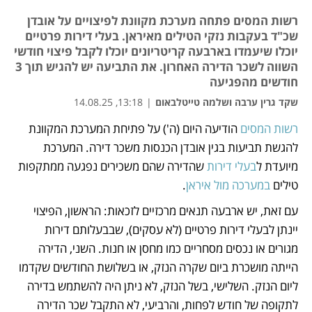
רשות המסים פתחה מערכת מקוונת לפיצויים על אובדן
שכ"ד בעקבות נזקי הטילים מאיראן. בעלי דירות פרטיים
יוכלו שיעמדו בארבעה קריטריונים יוכלו לקבל פיצוי חודשי
השווה לשכר הדירה האחרון. את התביעה יש להגיש תוך 3
חודשים מהפגיעה
שקד גרין ערבה ושלמה טייטלבאום
|
13:18, 14.08.25
רשות המסים
 הודיעה היום (ה') על פתיחת המערכת המקוונת 
נפתח בכרטיסייה חדשה
נפתח בכרטיסייה חדשה
נפתח בכרטיסייה חדשה
להגשת תביעות בגין אובדן הכנסות משכר דירה. המערכת 
מיועדת ל
בעלי דירות
 שהדירה שהם משכירים נפגעה ממתקפות 
טילים 
במערכה מול איראן
. 
עם זאת, יש ארבעה תנאים מרכזיים לזכאות: הראשון, הפיצוי 
יינתן לבעלי דירות פרטיים (לא עסקים), שבבעלותם דירות 
מגורים או נכסים מסחריים כמו מחסן או חנות. השני, הדירה 
הייתה מושכרת ביום שקרה הנזק, או בשלושת החודשים שקדמו 
ליום הנזק. השלישי, בשל הנזק, לא ניתן היה להשתמש בדירה 
לתקופה של חודש לפחות, והרביעי, לא התקבל שכר הדירה 