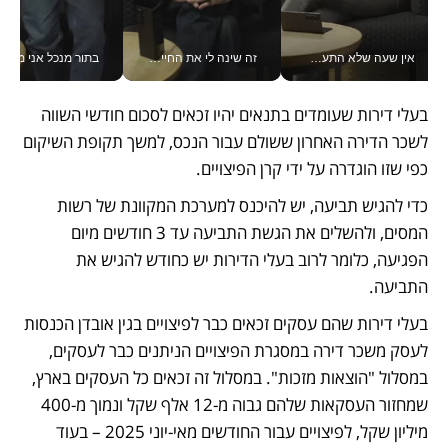
אין שעה שלא התעסקתי במשבר - טל אלכסנדרוביץ’ שגב מנהלת משברים תקשורתיים מכל מקום עם ה- Galaxy Z Fold8 Ultra שלה_v
זה שינה לי את החיים: איך עידו איז'ק הופך את הסמארטפון לכלי צילום מקצועי_v
בתור מנכל אני מקבל מאות הח
בעלי דירות שעומדים בתנאים יהיו זכאים לסכום חודשי השווה 
לשכר הדירה האחרון ששולם עבור הנכס, למשך תקופת השיקום 
כפי שזו הוגדרה על ידי קרן הפיצויים. 
כדי להגיש תביעה, יש להיכנס למערכת המקוונת של רשות 
המסים, ולהשלים את הגשת התביעה עד 3 חודשים מיום 
הפגיעה, כלומר לרוב בעלי הדירות יש כחודש להגיש את 
התביעה.
בעלי דירות שהם עסקים זכאים כבר לפיצויים בגין אובדן הכנסות 
לעסק משכר דירה במסגרת הפיצויים הניתנים כבר לעסקים, 
במסלול "הוצאות מזכות". במסלול זה זכאים כל העסקים בארץ, 
שמחזור העסקאות שלהם גבוה מ-12 אלף שקל ונמוך מ-400 
מיליון שקל, לפיצויים עבור החודשים מאי-יוני 2025 – בעוד 