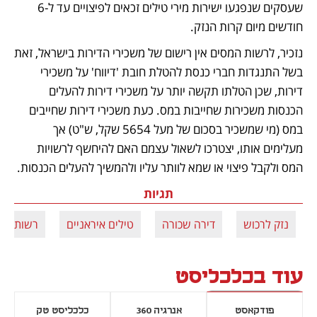
שעסקים שנפגעו ישירות מירי טילים זכאים לפיצויים עד ל-6 
חודשים מיום קרות הנזק. 
נזכיר, לרשות המסים אין רישום של משכירי הדירות בישראל, זאת 
בשל התנגדות חברי כנסת להטלת חובת 'דיווח' על משכירי 
דירות, שכן הטלתו תקשה יותר על משכירי דירות להעלים 
הכנסות משכירות שחייבות במס. כעת משכירי דירות שחייבים 
במס (מי שמשכיר בסכום של מעל 5654 שקל, ש"ט) אך 
מעלימים אותו, יצטרכו לשאול עצמם האם להיחשף לרשויות 
המס ולקבל פיצוי או שמא לוותר עליו ולהמשיך להעלים הכנסות. 
תגיות
נזק לרכוש
דירה שכורה
טילים איראניים
רשות המ
עוד בכלכליסט
פודקאסט
אנרגיה 360
כלכליסט טק