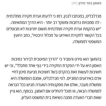
האסון בהר מירון
(
AP
)
מנדלבליט, במכתבו לגנץ, רמז כי לדעתו ועדת חקירה ממלכתית 
- לה סמכויות נרחבות ומשקל רב יותר - היא הדרך המתאימה. 
"יש בהקמת ועדת חקירה ממלכתית משום יתרונות לא מבוטלים 
בכל הקשור לחקירת האירוע על מכלול היבטיו", כתב היועץ 
המשפטי לממשלה.
בהמשך הוא פירט והסביר כי "הדרך המיטבית לבירור נסיבות 
האסון היא על-ידי הפקדת החקירה בידי גוף אחד מתכלל", וכי יש 
חשיבות לעשות זאת בהקדם בשל חשיבות מניעת סיכון לחיי 
אדם באירועים המוניים. לפי מנדלבליט, אמנם הממשלה היא 
ממשלת מעבר, אולם את מסקנותיה הוועדה תגיש ככל הנראה 
לממשלה הבאה, וזו תוכל להחליט אם לאמצן. בנוסף, הוא ציין 
שאת חברי הוועדה ממנה נשיאת בית המשפט העליון. 