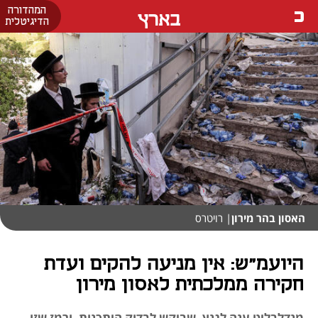
המהדורה
בארץ
הדיגיטלית
האסון בהר מירון
| רויטרס
היועמ"ש: אין מניעה להקים ועדת
חקירה ממלכתית לאסון מירון
מנדלבליט ענה לגנץ, שביקש לבדוק היתכנות, ורמז שזו