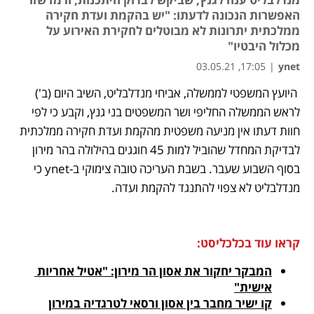
האפשרות הנכונה לדעתו: "יש בהקמת ועדת חקירה
ממלכתית יתרונות לא מבוטלים לחקירת האירוע על
מכלול היבטיו"
17:05, 03.05.21
|
ynet
 היועץ המשפטי לממשלה, אביחי מנדלבליט, השיב היום (ב') 
נפתח בכרטיסייה חדשה
נפתח בכרטיסייה חדשה
נפתח בכרטיסייה חדשה
לראש הממשלה החליפי ושר המשפטים בני גנץ, וקבע כי לפי 
חוות דעתו אין מניעה משפטית מהקמת ועדת חקירה ממלכתית 
לבדיקת המחדל שהוביל ל
מות 45 חוגגים בהילולה בהר מירון
בסוף השבוע שעבר. בשבת 
העריכה טובה צימוקי ב-ynet
 כי 
מנדלבליט לא צפוי להתנגד להקמת ועדה.
קראו עוד בכלכליסט:
המבקר יחקור את אסון הר מירון: "אטיל אחריות 
אישית"
קו ישיר מחבר בין אסון ורסאי לטרגדיה במירון