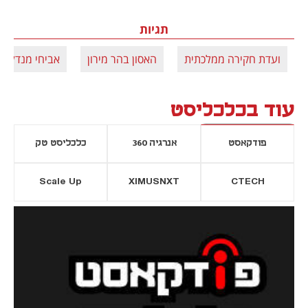
תגיות
ועדת חקירה ממלכתית
האסון בהר מירון
אביחי מנדלבל
עוד בכלכליסט
פודקאסט
אנרגיה 360
כלכליסט טק
Scale Up
XIMUSNXT
CTECH
יסייה חדשה
נפתח בכרטיסייה חדשה