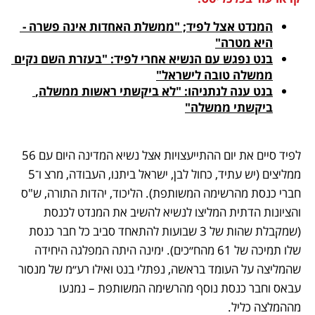
המנדט אצל לפיד; "ממשלת האחדות אינה פשרה - 
היא מטרה"
בנט נפגש עם הנשיא אחרי לפיד: "בעזרת השם נקים 
ממשלה טובה לישראל"
בנט ענה לנתניהו: "לא ביקשתי ראשות ממשלה, 
ביקשתי ממשלה"
לפיד סיים את יום ההתייעצויות אצל נשיא המדינה היום עם 56 
ממליצים (יש עתיד, כחול לבן, ישראל ביתנו, העבודה, מרצ ו־5 
חברי כנסת מהרשימה המשותפת). הליכוד, יהדות התורה, ש"ס 
והציונות הדתית המליצו לנשיא להשיב את המנדט לכנסת 
(שמקבלת שהות של 3 שבועות להתאחד סביב כל חבר כנסת 
שלו תמיכה של 61 מהח״כים). ימינה היתה המפלגה היחידה 
שהמליצה על העומד בראשה, נפתלי בנט ואילו רע״מ של מנסור 
עבאס וחבר כנסת נוסף מהרשימה המשותפת – נמנעו 
מההמלצה כליל.  