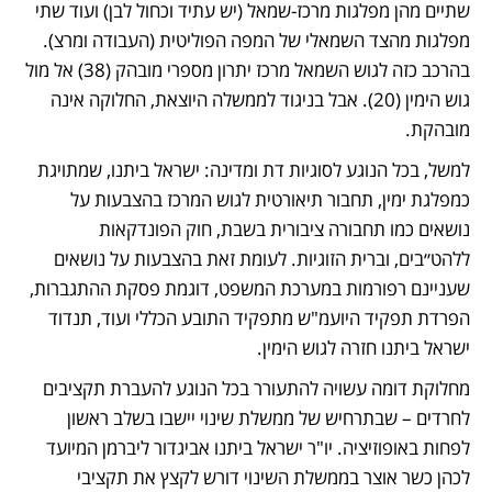
שתיים מהן מפלגות מרכז-שמאל (יש עתיד וכחול לבן) ועוד שתי 
מפלגות מהצד השמאלי של המפה הפוליטית (העבודה ומרצ). 
בהרכב כזה לגוש השמאל מרכז יתרון מספרי מובהק (38) אל מול 
גוש הימין (20). אבל בניגוד לממשלה היוצאת, החלוקה אינה 
מובהקת.  
למשל, בכל הנוגע לסוגיות דת ומדינה: ישראל ביתנו, שמתויגת 
כמפלגת ימין, תחבור תיאורטית לגוש המרכז בהצבעות על 
נושאים כמו תחבורה ציבורית בשבת, חוק הפונדקאות 
ללהט״בים, וברית הזוגיות. לעומת זאת בהצבעות על נושאים 
שעניינם רפורמות במערכת המשפט, דוגמת פסקת ההתגברות, 
הפרדת תפקיד היועמ"ש מתפקיד התובע הכללי ועוד, תנדוד 
ישראל ביתנו חזרה לגוש הימין. 
מחלוקת דומה עשויה להתעורר בכל הנוגע להעברת תקציבים 
לחרדים – שבתרחיש של ממשלת שינוי יישבו בשלב ראשון 
לפחות באופוזיציה. יו"ר ישראל ביתנו אביגדור ליברמן המיועד 
לכהן כשר אוצר בממשלת השינוי דורש לקצץ את תקציבי 