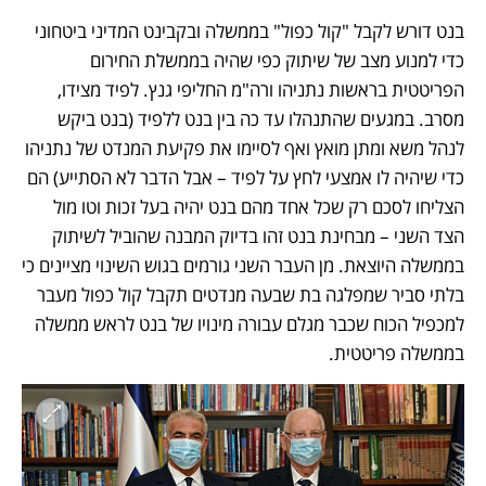
בנט דורש לקבל "קול כפול" בממשלה ובקבינט המדיני ביטחוני 
כדי למנוע מצב של שיתוק כפי שהיה בממשלת החירום 
הפריטטית בראשות נתניהו ורה"מ החליפי גנץ. לפיד מצידו, 
מסרב. במגעים שהתנהלו עד כה בין בנט ללפיד (בנט ביקש 
לנהל משא ומתן מואץ ואף לסיימו את פקיעת המנדט של נתניהו 
כדי שיהיה לו אמצעי לחץ על לפיד – אבל הדבר לא הסתייע) הם 
הצליחו לסכם רק שכל אחד מהם בנט יהיה בעל זכות וטו מול 
הצד השני – מבחינת בנט זהו בדיוק המבנה שהוביל לשיתוק 
בממשלה היוצאת. מן העבר השני גורמים בגוש השינוי מציינים כי 
בלתי סביר שמפלגה בת שבעה מנדטים תקבל קול כפול מעבר 
למכפיל הכוח שכבר מגלם עבורה מינויו של בנט לראש ממשלה 
בממשלה פריטטית. 