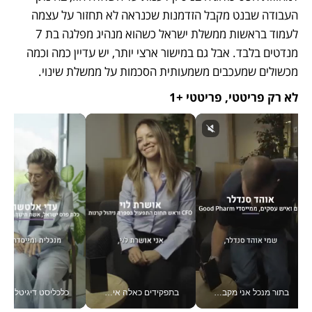
העבודה שבנט מקבל הזדמנות שכנראה לא תחזור על עצמה 
לעמוד בראשות ממשלת ישראל כשהוא מנהיג מפלגה בת 7 
מנדטים בלבד. אבל גם במישור ארצי יותר, יש עדיין כמה וכמה 
מכשולים שמעכבים משמעותית הסכמות על ממשלת שינוי. 
לא רק פריטטי, פריטטי +1  
בתור מנכל אני מקבל מאות החלטות ביום, וה- Galaxy Z Fold8 Ultra עוזר לי לחתוך אותן מהר יותר_v
בתפקידים כאלה אי אפשר לחכות: אושרת לוי מניעה השקעות ענק מהטלפון_v
כלכליסט דיגיטל