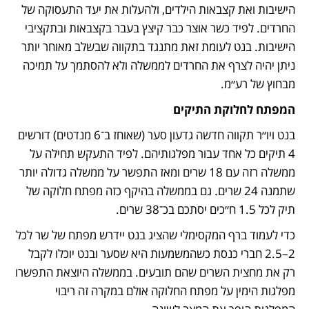
הישיבות ואת קצבאות הילדים, ולהעלות את יעד התעסוקה של 
החרדים. לפיד כשר אוצר כבר קיצץ בעבר בקצבאות ובתקציבי 
הישיבות. בנט לעומת זאת מתנגד בתקווה שבשלב מאוחר יותר 
ניתן יהיה לצרף את החרדים לממשלה ולא להסתמך על תמיכה 
מבחוץ של רע״מ.  
המפתח לחלוקת התיקים  
בנט ויו״ר תקווה חדשה גדעון סער (שאוחז ב־6 מנדטים) דורשים 
4 תיקים כל אחד עבור מפלגותיהם. לפיד התעקש תחילה על 
ממשלה רזה עם 18 שרים ומאז התפשר על ממשלה גדולה יותר 
שתמנה 24 שרים. גם בממשלה בהיקף כזה מפתח חלוקה של 
תיק לכל 1.5 ח״כים יסתכם בכ־38 שרים. 
כדי לעמוד ברף המקסימלי שהציג בנט יידרש מפתח של שר לכל 
2–2.5 חברי כנסת כשהמשמעות היא שסער ובנט יוכלו לקבל 
רק את מחצית השרים שהם תובעים. בממשלה היוצאת התפשרו 
מפלגות הימין על מפתח החלוקה אולם במקרה זה ריבוי 