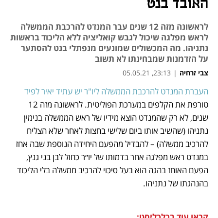
האובד בנט
לראשונה מזה 12 שנים עבר המנדט להרכבת הממשלה
לראש מפלגה שיכול לגבש קואליציה ללא הליכוד בראשות
נתניהו. מה המכשולים שמונעים מנפתלי בנט להסתער
על הזדמנות שמבחינתו לא תשוב
צבי זרחיה
|
23:13, 05.05.21
העברת המנדט להרכבת הממשלה ליו"ר יש עתיד יאיר לפיד 
נפתח בכרטיסייה חדשה
נפתח בכרטיסייה חדשה
נפתח בכרטיסייה חדשה
נפתח בכרטיסייה חדשה
טורפת את הקלפים במערכת הפוליטית. לראשונה מזה 12 
שנים, לא רק שהמנדט הוצא מידיו של ראש הממשלה בנימין 
נתניהו (שהשיב אותו ביום שלישי בחצות לאחר שלא הצליח 
להרכיב ממשלה) – להבדיל מהפעם היחידה הנוספת שבה אחז 
במנדט ראש מפלגה אחר בדמותו של יו״ר כחול לבן בני גנץ, 
הפעם האוחז בהגה הוא בעל סיכוי להרכיב ממשלה בלי הליכוד 
בהנהגתו של נתניהו.  
קראו עוד בכלכליסט: