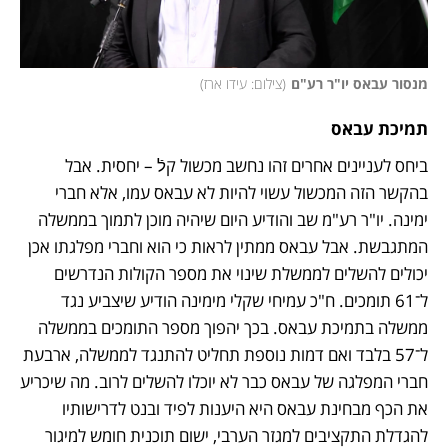
מנסור עבאס יו"ר רע"ם
(
צילום: עידו ארז
)
תמיכת עבאס 
ביחס לעניינים אחרים זהו נחשב מכשול קלֿ – יחסית. אבל 
בהקשר הזה המכשול עשוי להיות לא עבאס עמו, אלא חברי 
ימינה. יו"ר רע"מ שב והודיע היום שיהיה מוכן לתמוך בממשלה 
המתגבשת. אבל עבאס ממתין לראות כי הוא וחברי מפלגתו אכן 
יכולים להשלים לממשלת שינוי את מספר הקולות הנדרשים 
ל־61 תומכים. ח"כ עמיחי שקלי מימינה הודיע שיצביע נגד 
ממשלה בתמיכת עבאס. בכך יהפוך מספר התומכים בממשלה 
ל־57 בלבד ואם דמות נוספת תחליט להתנגד לממשלה, ארבעת 
חברי המפלגה של עבאס כבר לא יוכלו להשלים לרוב. מה שיכריע 
את הכף מבחינת עבאס היא היענות לפיד ובנט לדרישותיו 
להגדלת התקציבים למגזר הערבי, ישום תוכנית חומש למיגור 