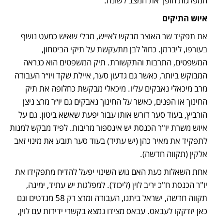
המפלגות הופך את המצב לשונה. 
איוש התיקים 
את תפקיד שר האוצר מבקש לאייש, מבלי שאיש כמעט נושף 
בעורפו, ליברמן. כחול לבן מתעקשת על תיקי הביטחון, 
המשפטים, התרבות והתקשורת. תיק המשפטים הוא כנראה 
המבוקש ביותר, כאשר גם גדעון סער, איילת שקד ויו״ר העבודה 
מרב מיכאלי נאבקים עליו. מיכאלי מבקשת כחלופה את תיק 
החינוך או הפנים, כאשר על החינוך נאבקים גם יו״ר מרצ ניצן 
הורביץ, בעוד סער דורש אותו עבור יפעת שאשא ביטון. גם על 
איוש משרת יו"ר הכנסת יש אינספור מריבות. לפיד מבקש למנות 
לתפקיד את מאיר כהן (יש עתיד) בעוד סער תובע את מינוי זאב 
אלקין (תקווה חדשה). 
אחת השאלות כעת האם גוש השינוי יפעל להדיח מתפקידו את 
יו"ר הכנסת ח"כ יריב לוין (ליכוד). למפלגות יש עתיד, ימינה, 
תקווה חדשה, ישראל ביתנו, העבודה ומרצ רק 58 מנדטים וגם 
כאן יזדקקו לעבאס. עבאס מצידו נמצא בקשרי ידידות עם לוין, 