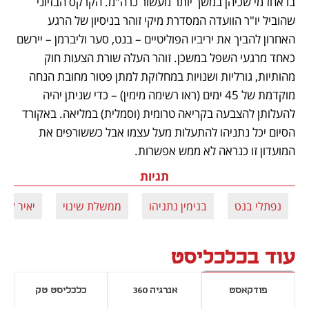
בו אחז מי שכיהן במשך יותר מעשור כרה"מ. הקרקס הבזיוני 
שהוביל יו"ר הוועדה המסדרת מיקי זוהר בניסיון של הרגע 
האחרון להביך את יריביו הפוליטיים – בנט, סער וליברמן – יירשם 
כאחד מרגעי השפל במשכן. זוהר העלה שורת הצעות חוק 
מהותיות, גורליות ושנויות במחלוקת למתן פטור מחובת הנחה 
מוקדמת של 45 ימים (ראו רשימה מימין) – כדי שניתן יהיה 
להעלותן להצבעה בקריאה טרומית (וסמלית) במליאה. באקורד 
הסיום יכל נתניהו להתעלות מעל עצמו אבל כששורפים את 
המועדון זו כנראה לא ממש אפשרות. 
תגיות
נפתלי בנט
בנימין נתניהו
ממשלת שינוי
יאיר לפי
עוד בכלכליסט
פודקאסט
אנרגיה 360
כלכליסט טק