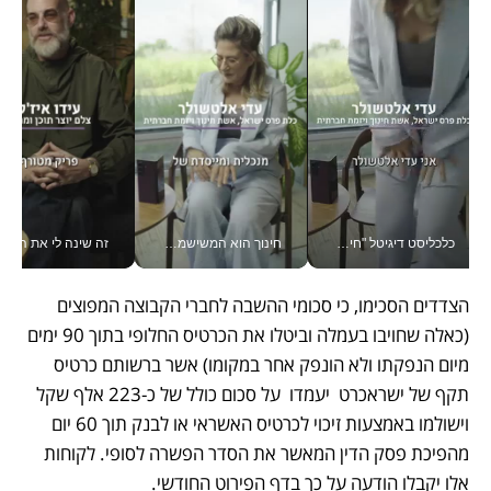
כלכליסט דיגיטל "חינוך הוא המשימה של החיים שלי"_v
חינוך הוא המשישמה של החיים שלי - V
זה שינה לי את החיים: 
הצדדים הסכימו, כי סכומי ההשבה לחברי הקבוצה המפוצים 
(כאלה שחויבו בעמלה וביטלו את הכרטיס החלופי בתוך 90 ימים 
מיום הנפקתו ולא הונפק אחר במקומו) אשר ברשותם כרטיס 
תקף של ישראכרט  יעמדו  על סכום כולל של כ-223 אלף שקל 
וישולמו באמצעות זיכוי לכרטיס האשראי או לבנק תוך 60 יום 
מהפיכת פסק הדין המאשר את הסדר הפשרה לסופי. לקוחות  
אלו יקבלו הודעה על כך בדף הפירוט החודשי. 