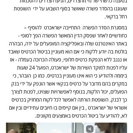
בטענה כלשהי של מי מהצדדים, הגיעו הצדדים להסכמות 
שעוגנו בהסדר פשרה שאושר בסוף השבוע על ידי  השופטת 
רחל ברקאי. 
במסגרת הסדר הפשרה  התחייבה ישראכרט  להוסיף – 
כחודשיים לאחר שפסק הדין המאשר הפשרה הפך לסופי -  
באתר האינטרנט שלה ובאפליקציה המופעלים על ידה, הבהרה 
בולטת בה יודע ללקוח כי אם הוא מעוניין בביטול הכרטיס שאבד 
או נגנב ללא הנפקת כרטיס חלופי, פעולה הכרוכה בעמלה - אז 
עליו לפנות למוקד השירות של ישראכרט, הפועל 24 שעות 
ביממה ולהודיע כי הוא אינו מעוניין בכרטיס. כמו כן  הובהר, כי 
במקרים בהם מדובר על כרטיס בנקאי אשר הונפק על ידי בנק 
הפועלים, יכול הלקוח, בנוסף לאפשרויות שצוינו, לפנות לצורך 
כך לבנק. השופטת הורתה לאפשר לכל לקוח המחזיק בכרטיס 
אשראי של ישראכרט , בין אם קיימים בו חיובים עתידיים ובין אם 
לא, להודיע על ביטול הכרטיס באמצעים מקוונים.