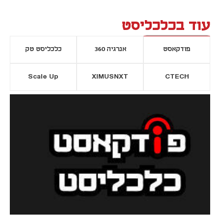
עוד בכלכליסט
פודקאסט
אנרגיה 360
כלכליסט טק
Scale Up
XIMUSNXT
CTECH
יסייה חדשה
נפתח בכרטיסייה חדשה