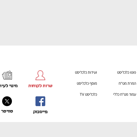
ענף במתח גבוה
מדברים כלכלה, עסקים ומה שב
פוטו כלכליסט
ועידות כלכליסט
המרת מט"ח
מוסף כלכליסט
שרות לקוחות
מינוי לעית
עמוד מט"ח כללי
כלכליסט TV
טוויטר
פייסבוק