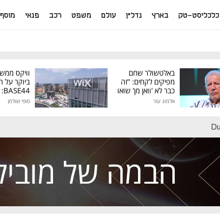
כלכליסט-טק
בארץ
נדל"ן
עולם
משפט
רכב
פנאי
מוסף
באלטשולר שחם
וויקס ממש
מפיקים לקחים: "זה
ביוקר על ר
כבר לא 'וואן מן' שואו
44
של גילעד"
אלמוג עזר
סופי שולמן
מיליון דולר
Du