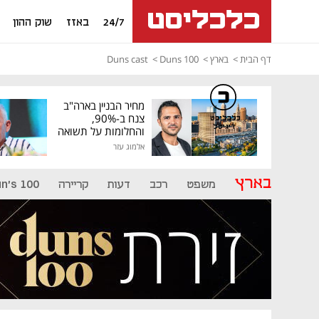
24/7
באזז
שוק ההון
דף הבית
בארץ
Duns 100
Duns cast
מחיר הבניין בארה"ב
צנח ב-90%,
כלכליסט
דיגיטל
והחלומות על תשואה
גבוהה התנפצו
אלמוג עזר
בארץ
משפט
רכב
דעות
קריירה
n's 100