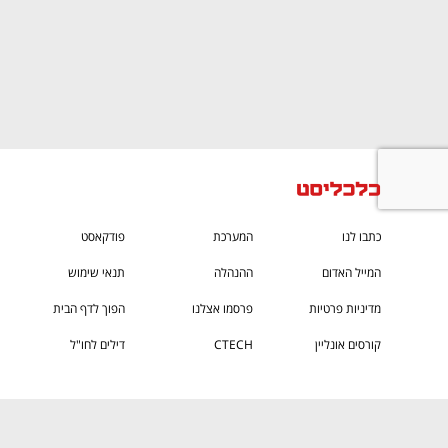
CTech – the
הבית של ההייטק הישראלי
כתבו לנו
המערכת
פודקאסט
המייל האדום
ההנהלה
תנאי שימוש
מדיניות פרטיות
פרסמו אצלנו
הפוך לדף הבית
קורסים אונליין
CTECH
דילים לחו"ל