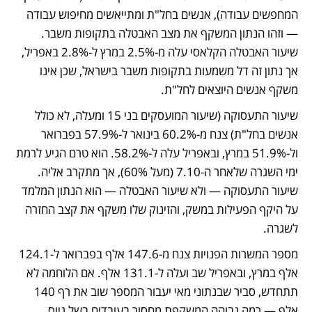
המחפשים עבודה), אנשים בחל"ת ומתייאשים מחיפוש עבודה 
— וזהו הנתון המשקף את מצב האבטלה בתקופות משבר. 
שיעור האבטלה הקלאסי עלה מ-2.5% במרץ ל-2.8% באפריל, 
אך נתון זה דל משמעות בתקופות משבר בישראל, שכן אינו 
משקף אנשים היוצאים לחל"ת.
שיעור התעסוקה (שיעור המועסקים בני 15 ומעלה, לא כולל 
אנשים בחל"ת) צנח מ-60.2% בינואר ל-57.9% בפברואר 
ול-51.9% במרץ, ובאפריל עלה ל-58.2%. הוא טרם הגיע לרמת 
ימי השגרה שלאחר ה-7.10 (מעל 60%), אך מתקרב אליה. 
שיעור התעסוקה — ולא שיעור האבטלה — הוא הנתון המלמד 
על היקף הפעילות במשק, והזינוק שלו משקף את קצב החזרה 
לשגרה.
מספר המשרות הפנויות צנח מ-147.6 אלף בפברואר ל-124.1 
אלף במרץ, ובאפריל שב ועלה ל-131.1 אלף. אם הלוחמה לא 
תתחדש, סביר שבנתוני מאי יעבור המספר שוב את רף 140 
אלף — רמה גבוהה המשקפת מחסור בעובדים בשל גיוס 