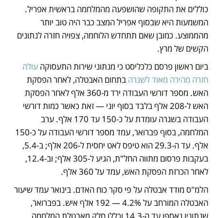
כוללים את התקופה שהושפעה מהמלחמה בראשית אפריל. 
המשמעות היא שבסוף אפריל המצב כבר היה טוב יותר 
מהממוצע. כמובן שאם תתחדש הלוחמה, צפויה חזרה לנתונים 
הקשים של מרץ.
ביום ראשון פרסם כלכליסט כי מנתוני שירות התעסוקה 
עולה 
חזרה מהירה מאוד לשגרה 
בתחום האבטלה, לאחר הפסקת 
האש. מספר דורשי העבודה ירד מ-360 אלף לאחר הפסקת 
האש ל-208 אלף בלבד בסוף יוני — זאת כאשר כמות דורשי 
העבודה בשגרה עומדת על כ-150 עד 170 אלף. ערב 
המלחמה, בסוף פברואר, עמד מספר דורשי העבודה על כ-150 
אלף. עד ה-29.3 הוא טיפס לאט יחסית ל-206 אלף; ב-5.4, 
בעקבות פרסום מתווה החל"ת, הגיע ל-305 אלף; וב-12.4, 
לאחר הכרזת הפסקת האש, עמד על 360 אלף.
הלמ"ס מודד אבטלה על פי סקר כוח האדם. בינואר עמד שיעור 
האבטלה המורחב על 4.2% — 192 אלף איש. בפברואר, 
שנתוניו נאספו עד ה-14.3 וכללו חלק מאבטלת המלחמה, 