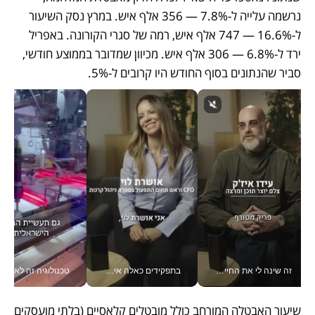
נרשמה עלייה ל-7.8% — 356 אלף איש. במרץ נסק השיעור 
ל-16.6% — 747 אלף איש, רמה של סגרי הקורונה. באפריל 
ירד ל-6.8% — 306 אלף איש. מכיוון שמדובר בממוצע חודשי, 
סביר שהנתונים בסוף החודש היו קרובים ל-5%.
זה שינה לי את החיים: איך עידו איז'ק הופך את הסמארטפון לכלי צילום מקצועי_v
בתפקידים כאלה אי אפשר לחכות: אושרת לוי מניעה השקעות ענק מהטלפון_v
טכנולוגיה זה לא רק בהייטק: גם תעשיי
שיעור האבטלה המורחב כולל מובטלים קלאסיים (בלתי מועסקים 