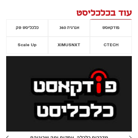
עוד בכלכליסט
פודקאסט
אנרגיה 360
כלכליסט טק
Scale Up
XIMUSNXT
CTECH
יסייה חדשה
נפתח בכרטיסייה חדשה
מדברים כלכלה, עסקים ומה שביניהם