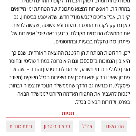
משרתים ותרומתם לשוק העבודה ולקופת המדינה שנויה 
במחלוקת. האפשרות למצוא מתכונת של הפחתת ימי מילואים 
קיימת, אבל צריכים לגבש מודל חדש, שלא יפגע בביטחון. גם 
כאן נזדקק לקבלת החלטות נועזת ולא פשוטה, שקשה לראות 
את הממשלה הנוכחית מקבלת. כרגע נראה שכל אפשרות של 
פיתרון כזה נתקלת בבעיות ובמחסומים. 
לכן, החלופות הנותרות הן הקטנת ההוצאה האזרחית, שגם כך 
היא בין הנמוכות ב־OECD וגם היא כרוכה במחיר פוליטי ובחוסר 
הגיון כלכלי־חברתי משווע,  או הגדלת הגירעון והחוב –  שהוא 
פתרון שאינו בר קיימא ומסכן את היציבות הכלל משקית (משבר 
פיסקלי). זו כנראה גם הדרך שהממשלה הנוכחית צפויה לבחור: 
לנסות להעביר את התפוח האדמה הלוהט לממשלה הבאה 
בפרט, ולדורות הבאים בכלל.
תגיות
הוד השרון
צה"ל
תקציב ביטחון
כיתת כוננות