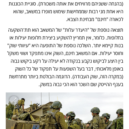
(בהנחה ששניהם מרוויחים את אותה משכורת). סוגיית הכוננות 
היא אחת מני רבות שממחישות שימוש מופרז במשאב, שהוא 
לכאורה "חינם" מבחינת הצבא.
תוצאה נוספת של "היעדר עלות" של המשאב הוא תת־השקעה 
בחלופות. כלומר, אין תמריץ להשקיע ביצירת חלופות יעילות או 
בנות קיימא יותר. השלכה נוספת של התופעה היא "עיוותי שוק" 
וחוסר יעילות. אם המשאב חינם, השוק אינו מתפקד ושווי משקל 
בין היצע לביקוש נקבע בנקודה לא יעילה על רקע ביקוש גבוה 
באופן מלאכותי, דבר בעל השפעות על תפקוד של כל השוק 
(במקרה הזה, שוק העבודה). הדוגמה הבולטת ביותר מתרחשת 
בענף ההייטק שם השכר הוא הכי גבוה במשק.