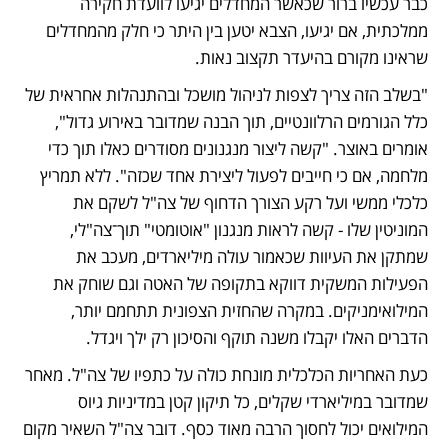
כבר עכשיו ברור שכאשר המחדלים יגיעו לוועדת חקירה 
ממלכתית, אם יגיעו, הצבא יטען בין היתר כי חלק מהמחדלים 
שראינו מקורם בהיעדר תקצוב נאות. 
"בשלב הזה צריך לצפות לניהול מושכל ובהתנהלות אחראית של 
כלל הגורמים הרלוונטיים, תוך הבנה שמדובר באירוע גדול", 
אומרים באוצר. "קשה ליצור מנגנונים מסודרים כאלו תוך כדי 
מלחמה, אם כי חייבים לפעול ליצירת אחד שכזה". ללא תמריץ 
כלכלי ממשי ועל רקע הצורך הדחוף של צה"ל לשקם את 
המוניטין שלו - קשה לראות מנגנון "אוטומטי" תוך־צה"לי, 
שמתקן את העיוות שכאמור עולה מיליארדים, מעכב את 
הפעילות המשקית דווקא בתקופה של האטה וגם שוחק את 
המילואימניקים. במקרה שהחזית הצפונית תתחמם יותר, 
הדברים האלו יקבלו משנה תוקף והסיכון רק ילך ויגדל.
כעת האחריות הכלכלית מונחת כולה על כתפיו של צה"ל. מאחר 
שמדובר במיליארדי שקלים, כל תיקון קטן במדיניות גיוס 
המילואים יכול לחסוך הרבה מאוד כסף. דובר צה"ל השאיר מקום 