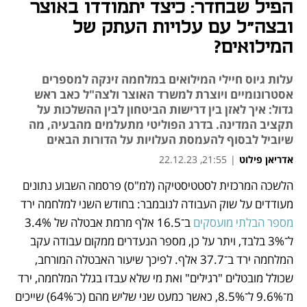
הפיל שבחדר: כיצד יתמודדו באוצר
ובצה"ל עם עלויות העתק של
המילואים?
עלות גיוס חיילי המילואים במלחמה זינקה למספרים
אסטרונומיים ויוצרת למשרד האוצר ולצה"ל כאב ראש
גדול: איך לאזן בין דרישות הביטחון לבין ההשלכות על
תקציב המדינה. בדרג הפוליטי מתעלמים מהבעיה, מה
שיוביל לבסוף להעמסת העלויות על הדורות הבאים
אדריאן פילוט
|
21:55, 22.12.23
הלשכה המרכזית לסטטיסטיקה (למ"ס) פרסמה השבוע נתונים 
נפתח בכרטיסייה חדשה
נפתח בכרטיסייה חדשה
נפתח בכרטיסייה חדשה
נפתח בכרטיסייה חדשה
נפתח בכרטיסייה חדשה
מעודדים על שוק העבודה לנובמבר: בחודש השני למלחמה ירד 
מספר הבלתי מועסקים
 ב־16.5 אלף מרמת אבטלה של 3.4% 
ל־3% בלבד, ויתר על כן, מספר הנעדרים ממקום עבודה עקב 
המלחמה ירד ב־37.7 אלף. לפיכך שיעור האבטלה המורחב, 
שכולל מובטלים "רגילים" ואת מי שלא עבדו בגלל המלחמה, ירד 
מ־9.6% ל־8.5%, כאשר כמעט שני שליש מהם (כ־64%) שייכים 