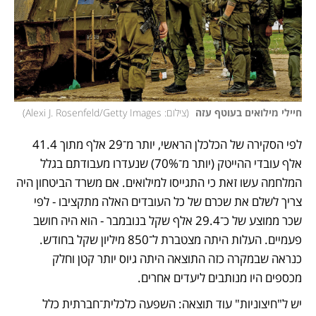
חיילי מילואים בעוטף עזה 
(
צילום: Alexi J. Rosenfeld/Getty Images
)
לפי הסקירה של הכלכלן הראשי, יותר מ־29 אלף מתוך 41.4 
אלף עובדי ההייטק (יותר מ־70%) שנעדרו מעבודתם בגלל 
המלחמה עשו זאת כי התגייסו למילואים. אם משרד הביטחון היה 
צריך לשלם את שכרם של כל העובדים האלה מתקציבו - לפי 
שכר ממוצע של כ־29.4 אלף שקל בנובמבר - הוא היה חושב 
פעמיים. העלות היתה מצטברת ל־850 מיליון שקל בחודש. 
כנראה שבמקרה כזה התוצאה היתה גיוס יותר קטן וחלק 
מכספים היו מנותבים ליעדים אחרים. 
יש ל"חיצוניות" עוד תוצאה: השפעה כלכלית־חברתית כלל 