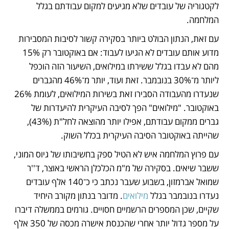
לקטגוריה של עובדים שלא מגיעים למקום עבודתם בגלל 
המלחמה. 
עם זאת, הנתון הבולט ביותר בסקירה קשור לסיבות המסבירות 
מדוע אותם עובדים לא הגיעו לעבוד: אם באוקטובר רק 15% 
מהם לא עבדו בגלל ששירתו במילואים, השיעור הזה הוכפל 
ליותר מ־30% בנובמבר. זאת ועוד, יותר מ־46% מהגברים 
שנעדרו מהעבודה הסבירו זאת בשירות המילואים, לעומת 26% 
באוקטובר. "מילואים" הפך לסיבה העיקרית להיעדרות של 
גברים ממקום עבודתם, אפילו יותר מהוצאה לחל"ת (43%), 
שהייתה באוקטובר הסיבה העיקרית בכלל השוק. 
עם פרוץ המלחמה איש לא הטיל ספק בחשיבותו של גיוס המוני, 
ששבר שיאים. בסקירה של מ"מ הכלכלן הראשי באוצר, ד''ר 
שמואל אברמזון, בשבוע שעבר נכתב כי כ־140 אלף עובדים 
נעדרו בנובמבר בגלל 
מילואים
. מדובר בנתון מקורב היחיד 
שקיים, שכן המספרים הרשמיים חסויים. גורמים בממשלה דיברו 
על מספר גדול יותר אחרי שהכנסת אישרה מכסה של 350 אלף 