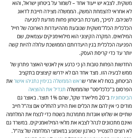
משקית. לצבא יש ייעוד אחד – לשמור על ביטחון ישראל, והוא 
לא אחראי להצמחת המשק. הממשלה מצידה חייבת לדאוג 
לשניהם. לפיכך, מערכת הביטחון פחות מודעת לפגיעה 
הכלכלית הכלל־משקית שנובעת מההיעדרות הארוכה של חייל 
המילואים. המקרה הקיצוני הוא מילואימניקים עצמאים, שם 
הפגיעה הכלכלית בגין היעדרותם הממושכת עלולה להיות קשה 
יותר עד כדי קריסת העסק.
החדשות הפחות טובות הן כי כרגע אין לאנשי האוצר פתרון של 
ממש לבעיה הזו. מצד אחד הם לא ידרשו קיצוצים בתקציב 
הביטחון, בטח לא אחרי ש
ראש הממשלה בנימין נתניהו אישר
 את 
הפרסום ב"כלכליסט" שהממשלה 
תגדיל את ההוצאה 
הביטחונית
 ב־20 מיליארד שקל, שהם 1% תוצר. באוצר גם 
מודים כי אין להם את הכלים ואת הידע להחליט אם צה"ל חייב 
שתיים או שלוש אוגדות מתמרנות בשטח כדי לנצח את המלחמה 
ואינם מתכוונים לנהל לצבא את מלאי המילואמניקים. במשרד גם 
לא רוצים להצטייר כארגון שפוגע במאמצי המלחמה של צה"ל. 