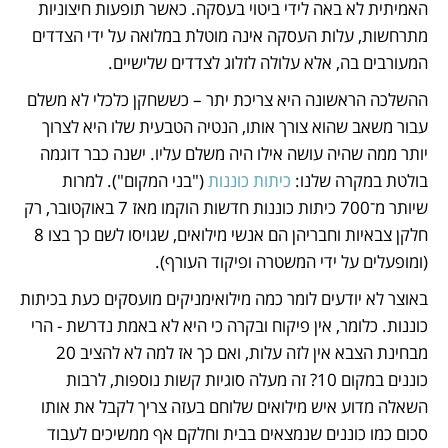
האמיתית לא באה לידי ביטוי בעסקה. כאשר תופעות חיצוניות 
מתרחשות, עלות העסקה אינה מוטלת במלואה על ידי הצדדים 
המעורבים בה, אלא עלולה לזלוג לצדדים שלישיים. 
ההשלכה הראשונה היא צריכת יתר – כששחקן כלכלי לא משלם 
עבור משאב שהוא צורך אותו, הנטיה הטבעית שלו היא לצרוך 
יותר ממה שהיה עושה אילו היה משלם עליו. ישנה כבר דוגמה 
בולטת במקרה שלנו: 
כיתות כוננות
 ("בני המקום"). למרות 
שיותר מ־700 כיתות כוננות חדשות הוקמו מאז 7 באוקטובר, רק 
חלקן צבאיות וחבריהן הם אנשי מילואים, שגויסו לשם כך בצו 8 
(ומופעלים על ידי המשטרה ופיקוד העורף). 
באוצר לא יודעים לומר כמה מילואימניקים מועסקים כעת בכיתות 
כוננות. כלומר, אין פיקוח ובקרה כי היא לא באמת נדרשת - הרי 
מבחינת הצבא אין לזה עלות, ואם כך אז למה לא להציב 20 
כוננים במקום 10? זה מעלה סוגיות קשות נוספות, לרבות 
השאלה מדוע איש מילואים שלוחם בעזה צריך לקבל את אותו 
סכום כמו כוננים שנמצאים בבית וחלקם אף ממשיכים לעבוד 