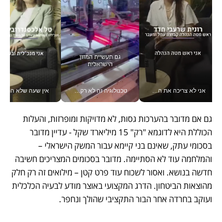
אני לא צריכה את המשרד: רונית שרעבי-חדד מנהלת ארגון של 30000 עובדים מכל מקום_v
טכנולוגיה זה לא רק בהייטק: גם תעשיית המזון הישראלית מאמצת כלי AI, אוטומציה וניתוח דאטה בזמן אמת
אין שעה שלא התעסקתי במשבר - טל אלכסנדרוביץ’ שגב מנהלת משברים
גם אם מדובר בהערכות גסות, לא מדויקות ומופרזות, והעלות 
הכוללת היא לדוגמא "רק" 15 מיליארד שקל - עדיין מדובר 
בסכומי עתק, שאינם בני קיימא עבור המשק הישראלי – 
והמלחמה עוד לא הסתיימה. מדובר בסכומים המצריכים חשיבה 
חדשה בנושא. ואסור לשכוח עוד פרט קטן – מילואים זה רק חלק 
מהוצאות הביטחון. הדרג המקצועי באוצר מודע לבעיה הכלכלית 
ועוקב בחרדה אחר הבור התקציבי שהולך ונחפר.