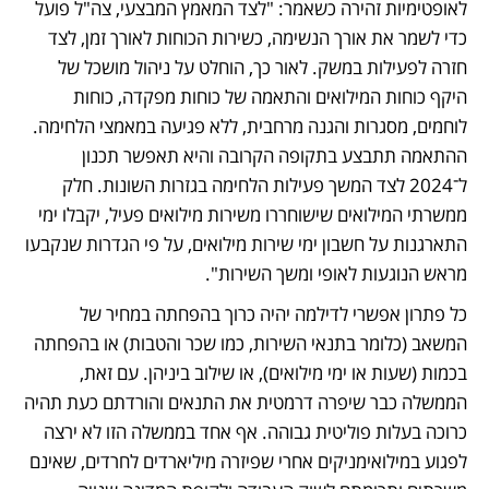
לאופטימיות זהירה כשאמר: "לצד המאמץ המבצעי, צה"ל פועל 
כדי לשמר את אורך הנשימה, כשירות הכוחות לאורך זמן, לצד 
חזרה לפעילות במשק. לאור כך, הוחלט על ניהול מושכל של 
היקף כוחות המילואים והתאמה של כוחות מפקדה, כוחות 
לוחמים, מסגרות והגנה מרחבית, ללא פגיעה במאמצי הלחימה. 
ההתאמה תתבצע בתקופה הקרובה והיא תאפשר תכנון 
ל־2024 לצד המשך פעילות הלחימה בגזרות השונות. חלק 
ממשרתי המילואים שישוחררו משירות מילואים פעיל, יקבלו ימי 
התארגנות על חשבון ימי שירות מילואים, על פי הגדרות שנקבעו 
מראש הנוגעות לאופי ומשך השירות".
כל פתרון אפשרי לדילמה יהיה כרוך בהפחתה במחיר של 
המשאב (כלומר בתנאי השירות, כמו שכר והטבות) או בהפחתה 
בכמות (שעות או ימי מילואים), או שילוב ביניהן. עם זאת, 
הממשלה כבר שיפרה דרמטית את התנאים והורדתם כעת תהיה 
כרוכה בעלות פוליטית גבוהה. אף אחד בממשלה הזו לא ירצה 
לפגוע במילואימניקים אחרי שפיזרה מיליארדים לחרדים, שאינם 