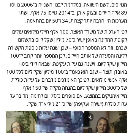
מגוייסים. לשם השוואה, במלחמת לבנון השנייה ב־2006 גוייסו 
89 אלף חיילים ובצוק איתן  ב־2014 גוייסו 75 אלף, ושתי 
מערכות היו הרבה יותר קצרות, 34 ו־50 יום בהתאמה.
לפי הערכות של משרד האוצר, 100 אלף חיילי מילואים עולים 
לקופת המדינה באופן ישיר כ־70 מיליון שקל ליום בתשלום 
שכרם. וזה לא המספר הסופי – שכן ישנה עלות נוספת הקשורה 
ללינה והסעדה של אותם חיילים, לכן המספר יותר קרוב ל־100 
מיליון שקל ליום. וישנה גם עלות עקיפה, שבאה לידי ביטוי 
באובדן תוצר – שגם הוא נאמד ב־100 מיליון שקל ליום לכל 100 
אלף אנשי מילואים. לפיכך האומדנים מדברים על עלות כוללת 
של כ־300 מיליון שקל ליום בהנחה מקלה של 150 אלף 
מילואימניקים בממוצע. אם סופרים כ־70 יום לחימה, מדובר על 
עלות כוללת (ישירה ועקיפה) של כ־21 מיליארד שקל. 