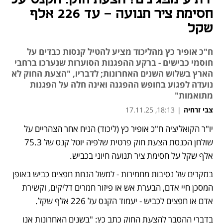
חסימת ציר תנועה - עד 226 אלף
שקל
ח"כ אופיר כץ מהליכוד מציע להטיל קנסות כבדים על
חוסמי כבישים - ברקע ההפגנות הסוערות שנערכו ברחבי
הארץ בשלוש השנים האחרונות; לדבריו, "הצעת החוק לא
נועדה לפגוע בחופש ההפגנה ואינה חלה על הפגנות
מתואמות"
צבי זרחיה
|
18:13, 17.11.25
יו"ר הקואליציה ח"כ אופיר כץ (ליכוד) הניח אחר הצהריים על 
נפתח בכרטיסייה חדשה
נפתח בכרטיסייה חדשה
שולחן הכנסת הצעת חוק פרטית שלפיה יוטל קנס של 75.3 
אלף שקל על חסימת ציר תנועה חיוני בכביש.
במקרים של נסיבות מחמירות - למשל הנחת חפצים כביש באופן 
המסכן חיי אדם, הבערת אש או פיזור חמרים דליקים, וקשירת 
אדם או חפצים לכביש - יעמוד הקנס על 226 אלף שקל. 
בדברי ההסבר להצעת החוק כתב כץ: "בשנים האחרונות אנו 