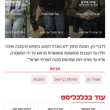
זה שינה לי את החיים: איך עידו איז'ק הופך את הסמארטפון לכלי צילום מקצועי_v
בתור מנכל אני מקבל מאות החלטות ביום, וה- Galaxy Z Fold8 Ultra עוזר לי לחתוך אותן מהר יותר_v
כלכליסט דיגיטל
לדברי כץ, הצעת החוק "לא נועדה לפגוע בחופש ההפגנה ואינה 
חלה על הפגנות מתואמות ומאושרות מראש על ידי המשטרה, 
אלא על פורעי חוק שמהווים סכנה לאזרחי ישראל". 
תגיות
אופיר כץ
חסימת כבישים
הפגנות
עוד בכלכליסט
פודקאסט
אנרגיה 360
כלכליסט טק