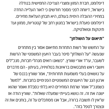
דיפלומט, חברת המזון ומוצרי הצריכה החמישית בגודלה 
בישראל, דיווחה לפני מספר חודשים כי לאור העלייה החדה 
במחירי ההובלה הימית בעולם, היא תבחן העלאת מחירים. 
דיפלומט פועלת בישראל במגוון רחב של קטגוריות, ממזון ועד 
תינוקות וטואלטיקה. 
"תיאום על השולחן"
על החשש של רשות התחרות מתיאום אסור בין מתחרים 
שנעשה "על השולחן" סיפר בעבר היועץ המשפטי של הרשות 
לשעבר, עו"ד אורי שוורץ. "כשאנו רואים מנהלי חברות, מנכ"לים 
ויושבי ראש מתבטאים בראיונות בטלוויזיה, בעיתון - הם מדברים 
על נושאים בעלי משמעות תחרותית", אמר שוורץ בכנס של 
ארגון הגג של היועצים המשפטיים הפנימיים בחברות. "למשל 
כשמנכ"ל אומר שרמת המחירים היא בלתי נסבלת ואומר שהוא 
ישנה את זה. זה נושא בעייתי שמעלה שאלות". שוורץ הודה אז 
ש"אין לו תשובה ברורה, אבל אנו מסתכלים על זה, בוחנים את זה 
ונצטרך לטפל בזה".