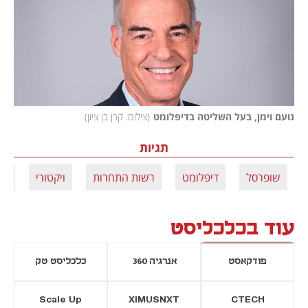
נועם וימן, בעל השליטה בדיפלומט
(
צילום: קרן בן ציון
)
תגיות
שופרסל
דיפלומט
רשות התחרות
ויקטורי
שט
עוד בכלכליסט
פודקאסט
אנרגיה 360
כלכליסט טק
Scale Up
XIMUSNXT
CTECH