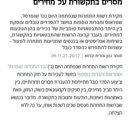
מסרים בתקשורת על מחירים
חקירת רשות התחרות שנפתחה היום נגד שופרסל,
שטראוס וחברות נוספות בחשד להסדרים כובלים עוסקת
בין היתר בהתבטאויות פומביות של בכירים בהן הנוגעות
למחירים. בעבר קבעה הרשות שהתבטאויות בתקשורת,
בשיחות אנליסטים או בכנסים שמניעות מתחרה לפעול -
עשויות להתפרש כהסדר כובל
תומר גנון ונורית קדוש
|
20:12, 09.11.21
מאמר קניות
מאמר קניות
חקירת רשות התחרות שנפתחה היום (ג') 
נגד החברות שופרסל 
נפתח בכרטיסייה חדשה
נפתח בכרטיסייה חדשה
ושטראוס וחברות נוספות
 בחשד לעבירות על חוק התחרות 
וביצוע הסדר כובל מתייחסת להעברת מסרים תחרותיים, בין 
היתר סביב מחירים, בין ספקים לקמעונאים בשוק המזון, וזאת 
באמצעות ראיונות, הודעות ותגובות בתקשורת. מדובר בנושא 
שברשות התחרות מנסים שנים לשנות אותו, עד כה ללא 
הצלחה. 