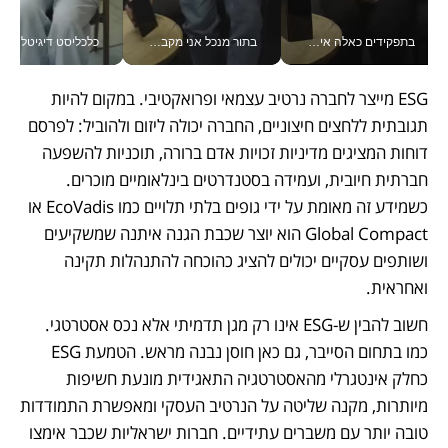
בתפקידים כאלה אי אפשר לחכות: אושרת לוי מניעה השקעות ענק מהטלפון_v
בתור מנכל אני מקבל מאות החלטות ביום, וה- Galaxy Z Fold8 Ultra עוזר לי לחתוך אותן מהר יותר_v
כלכליסט דיגיטל
ESG מייצר לחברה נרטיב עצמאי ופרואקטיבי. במקום להיות 
תגובתית ללחצים חיצוניים, החברה יכולה ליזום ולהוביל: לפרסם 
דוחות המציגים מדיניות זכויות אדם ברורה, תוכניות להשפעה 
חברתית חיובית, ועמידה בסטנדרטים בינלאומיים מוכרים. 
כשמידע זה מאומת על ידי גופים בלתי תלויים כמו EcoVadis או 
Global Compact הוא יוצר שכבת הגנה איתנה שמשקיעים 
ושותפים עסקיים יכולים להציג כהוכחה להתנהלות תקינה 
ואחראית.
חשוב להבין ש-ESG אינו רק מגן תדמיתי אלא נכס אסטרטגי. 
כמו בתחום הסייבר, גם כאן חוסן נבנה מראש. הטמעת ESG 
כחלק אינטגרלי מהאסטרטגיה התאגידית מונעת חשיפות 
מיותרות, מקנה שליטה על הנרטיב העסקי ומאפשרת התמודדות 
טובה יותר עם משברים עתידיים. חברות ישראליות שכבר אימצו 