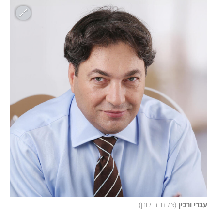
עברי ורבין
(
צילום: זיו קורן
)