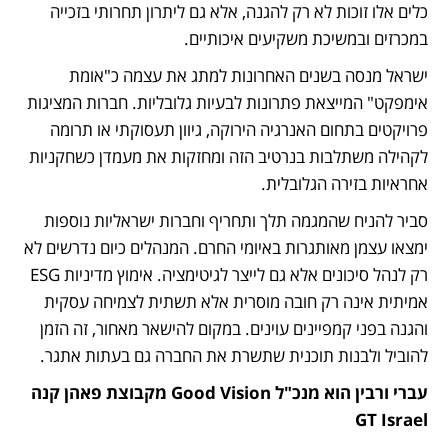
כלים אלו זוכות לא רק להגנה, אלא גם ליתרון תחרותי בזכייה 
במכרזים ובמשיכת משקיעים איכותיים.
ישראל מנסה בשנים האחרונות למתג את עצמה כ"אומת 
אימפקט" המייצאת פתרונות לבעיות גלובליות. חברות המציגות 
פרויקטים בתחום האנרגיה הירוקה, גיוון תעסוקתי או תרומה 
לקהילה משתלבות בנרטיב הזה ומחזקות את מעמדן כשחקניות 
אחראיות בזירה הגלובלית.
סביר להניח שהמגמה תלך ותחריף וחברות ישראליות נוספות 
ימצאו עצמן מאותגרות באיומי החרם. המנהלים כיום נדרשים לא 
רק לנהל סיכונים אלא גם לייצר לגיטימציה. אימוץ מדיניות ESG 
אמיתית אינה רק חובה מוסרית אלא תשתית לצמיחה עסקית 
והגנה בפני קמפיינים עוינים. במקום להישאר מאחור, זה הזמן 
להוביל ולבנות תוכנית שתשרת את החברה גם בעתות אתגר.
עברי ורבין הוא מנכ"ל Good Vision מקבוצת פאהן קנה  
GT Israel