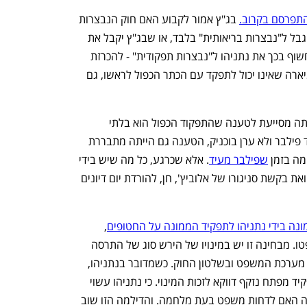
תפרסם בקרוב.
 בג"ץ אמור לקבוע האם חוק הנבצרות 
המתוקן יגן על נתניהו כבר מהיום בכך שיוגבל ל"נבצרות בריאותית" בלבד, או שבג"ץ יקבל את 
העתירה, ידחה את כניסת החוק לתוקף ויחשוף בכך את נתניהו ל"נבצרות תפקודית" - להכרזת 
היועצת המשפטית לממשלה גלי בהרב-מיארה שאינו יכול לתפקד עם הכתר הכפול לראשו, גם 
בקשה של נתניהו לדחות את המשפט הייתה מסייעת לטענה שהתפקוד הכפול הוא בלתי 
אפשרי. וכבר אמרנו: אם השבוע היה מעיד פילבר ולא ערן בוכניק, הטענה גם הייתה מתבררת 
מה בזמן 
שפילבר מעיד
. אלא שכרגע, כל מה שיש בידי 
נפתח בכרטיסייה חדשה
נפתח בכרטיסייה חדשה
התביעה זה את עדותו של החוקר בוכניק, ואת בקשת סניגורו של אלוביץ', חן, להורדת יום דיונים 
ונה בידי נתניהו לתפקיד הממונה על החטופים
, 
כאשר כבר היה ידוע כי בינואר ייפתח משפטו. מבחינה זו יש במינויו של הירש סוג של התרסה 
מכוונת של הממנה, ראש הממשלה, כלפי מערכת המשפט ובשלטון החוק. כשמדובר בנתניהו, 
נראה שהשיקול הזה של מינוי נאשם לתפקיד מפתח נזקף דווקא לזכות המינוי. כי נתניהו עשוי 
ענף במתח גבוה
מדברים כלכלה, עסקים ומה שב
להרוויח ממנו. כי הוא  כבר לא לבד בדילמה האם לדחות משפט בעת מלחמה. והדילמה הזו שוב 