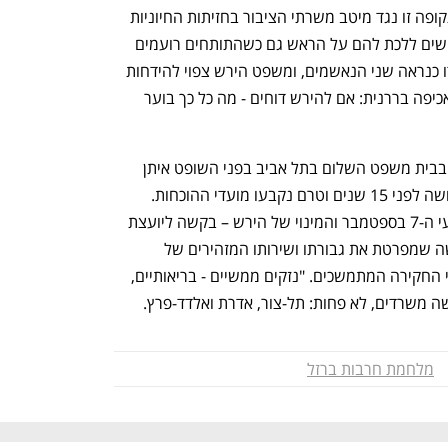
תחשוף את המתח שבניהול  משפטים בתקופה זו נגד מיטב משרתי הציבור בחזיתות החיוניות 
ביותר, שהפרקליטות ובתי המשפט מתעקשים ללכת להם על הראש גם כשהתותחים רועמים 
והחטופים טרם שוחררו. ועכשיו, אם יופרדו כנראה שני הנאשמים, ומשפט הירש צפוי להידחות 
בהסכמה, יוכלו נתניהו ושופרותיו לטעון לאכיפה בררנית: אם להירש דוחים - מה כל כך בוער 
המשפט של הירש אמור להיפתח בינואר, בבית משפט השלום בתל אביב בפני השופט איתן 
קורנהאוזר. משפט על עבירת מס שהתרחשה לפני 15 שנים וטרם נקבעו מועדי ההוכחות. 
בינתיים גם הוגשה בתיק – עוד לפני אירועי ה-7 בספטמבר והמינוי של הירש – בקשה ליועצת 
המשפטית לממשלה לעיכוב הליכים. בקשה שמפרטת את גבורתו ושירותו המזהירים של 
הנאשם לצד הנזקים הרבים שספג בעינויי החקירה המתמשכים. "נזקים ממשיים - בריאותיים, 
ושה משרדים, לא פחות: תל-צור, אדרת ואלדד-פרץ.
מלחמת חרבות ברזל