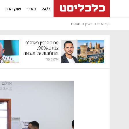
24/7
באזז
שוק ההון
דף הבית
בארץ
משפט
מחיר הבניין בארה"ב
צנח ב-90%,
והחלומות על תשואה
גבוהה התנפצו
אלמוג עזר