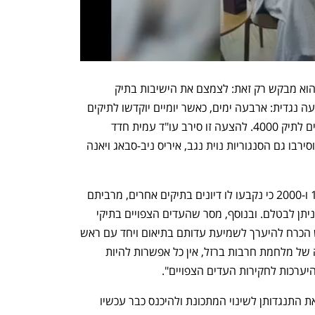
אלא שחן הודיע שלמרות הקשיים האלה, הוא מבקש רק זאת: לצמצם את הישיבות בתיק 
לפעמיים בשבוע. בית המשפט הגיב בהצעה נגדית: ארבעה ימים, כאשר יומיים יוקדשו לתיקים 
1000 ו-2000 (שבהם חן לא מעורב) ויומיים לתיק 4000. להצעה זו סירב עו"ד עמית חדד 
פרקליטו של נתניהו בתיקי 1000 ו-2000 וסירבו גם הסנגוריות נוית נגב, איריס ניב-סבאג ויאנה 
חדד טען שלא יוכל להקדים את דיוני 1000 ו-2000 כי נקבעו לו דיונים בתיקים אחרים, מרביתם 
דיוני הוכחות בבתי המשפט השונים שלא ניתן לבטלם. ובנוסף, מסר שהעדים הצפויים בתיקי 
1000 -2000 הם "עדים משמעותיים שיש הכרח להיערך לשמיעת עדותם בתיאום ויחד עם ראש 
הממשלה", ולכן, "במצב הנוכחי, בעיצומה של מלחמת חרבות ברזל, אין כל אפשרות להיות 
ערכות לחקירות העדים הצפויים".
הסנגוריות של מוזס נימקו מסיבות דומות את התנגדותן לשינוי המתכונת ולהיכנס כבר עכשיו 