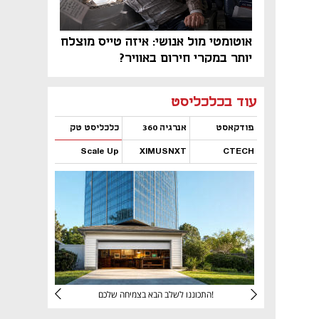
אוטומטי מול אנושי: איזה טייס מוצלח
יותר במקרי חירום באוויר?
נפתח בכרטיסייה חדשה
נפתח בכרטיסייה חדשה
נפתח בכרטיסייה חדשה
נפתח בכרטיסייה חדשה
נפתח בכרטיסייה חדשה
נפתח בכרטיסייה חדשה
עוד בכלכליסט
פודקאסט
אנרגיה 360
כלכליסט טק
Scale Up
XIMUSNXT
CTECH
נפתח בכרטיסייה חדשה
נפתח בכרטיסייה חדשה
נפתח בכרטיסייה חדשה
נפתח בכרטיסייה חדשה
יניהם
התכוננו לשלב הבא בצמיחה שלכם!