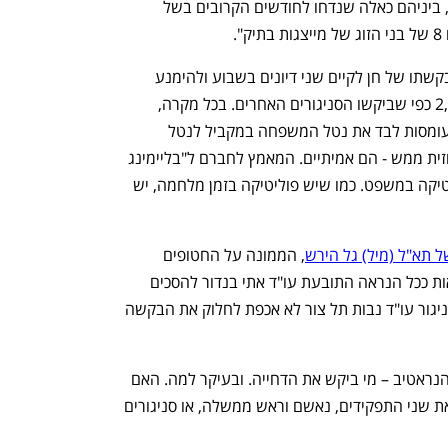
לתיק 2000:  "לאור דיונים בתיקים אחרים, ביניהם כאלה שנדחו לחודשים הקרובים בשל 
.
3. בית המשפט החליט הבוקר לקבל את בקשתו של חן לקיים שני דיונים בשבוע ולהימנע 
בשלב זה מקיום דיונים בתיק 1000 ו-2,000 כפי שביקשו הסניגורים האחרים. בכל מקרה, 
הקשיים של הסניגורים וגם הסניגוריות שעומסות לבד את נטל המשפחה במקביל לנטל 
המשרד, של עורכי דין ובני זוג שחלקם בחזית ממש - הם אמיתיים. המאמץ לחברם ל"בליימינג 
גיים" על דחיית המשפט הוא סוג של פוליטיקה במשפט. כמו שיש פוליטיקה בזמן מלחמה, יש 
 תא"ל (מיל) גל הירש
, הממונה על החטופים 
והנעדרים, אמור להיפתח בינואר. שם תיאות ככל הנראה התובעת עו"ד אתי בנדור להסכים 
לדחיית הדיונים. ההבדל הוא ששם גם לסניגור עו"ד נבות תל צור לא אכפת לחלוק את הבקשה 
במקרה נתניהו, לא נזנח לרגע הקרב על הנראטיב – מי ביקש את הדחייה. ובעיקר למה. האם 
נתניהו שמודה בדרך זו שאינו יכול למלא את שני התפקידים, נאשם וראש ממשלה, או סניגורים 