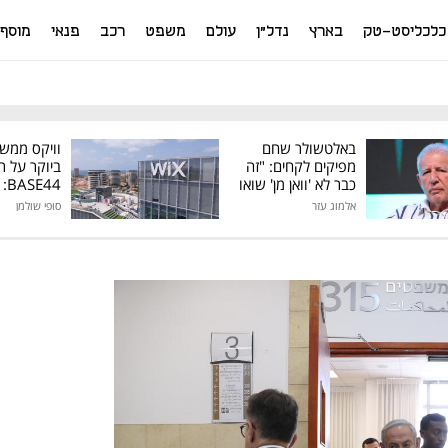
כלכליסט-טק
בארץ
נדל"ן
עולם
משפט
רכב
פנאי
מוסף
באלטשולר שחם
וויקס ממש
מפיקים לקחים: "זה
ביוקר על ר
כבר לא 'וואן מן' שואו
44
של גילעד"
אלמוג עזר
סופי שולמן
מיליון דולר