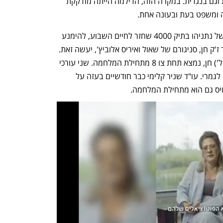
תשומת לבו המלאה. גם בחקירה הראשית וגם בנגדית. במקרה הזה, הדילמה הייתה מזדקקת 
 ומשפט בעת ובעונה אחת.
2. לכן, יכול היה עו"ד בעז בן צור, סניגורו של נתניהו בתיק 4000 שחזר לחיים השבוע, להימנע 
מבקשת דחייה. הפרקליטות קיוותה שעו"ד ז'ק חן, סניגורם של שאול ואיריס אלוביץ', יעשה זאת. 
והיו לה (וגם לו) סיבות מוצדקות. סא"ל (מיל') חן, נמצא תחת צו 8 מתחילת המלחמה. שני עורכי 
הדין בצוות שלו מושבתים לגמרי או כמעט לגמרי. עו"ד שניר קלימי כבר חודשיים בעזה על 
ויס גם הוא מתחילת המלחמה. 