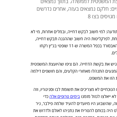
עצת המשפטית לממשלה. בתווך נמצאים
יים: חלקם נמצאים בעזה, אחרים נדרשים
ויסים בצו 8
 הפך לקרב על התודעה: למי חשוב לבקש דחייה, ובמלים אחרות, מי לא 
יכול לנהל משפט ומלחמה בעת ובעונה אחת. לפרקליטות היה חשוב שההגנה תבקש דחייה, 
ואז נתניהו יפסיד בקרב התודעתי וייחשף האבסורד בכפל המשרה ש-11 שופטי בג"ץ רקחו 
ים.
לכן, נזהרו הסניגורים ככל יכולתם שלא להגיש את בקשת הדחייה. הם ציפו שהיועצת המשפטית 
לממשלה גלי בהרב-מיארה תעשה זאת. המגעים התנהלו מאחורי הקלעים, והם חושפים דילמה 
 הזו את המשפט.
מה ששיחק לידיו של נתניהו הוא שהעדים הנוכחיים לא מצריכים את תשומת לבו וסניגוריו, וזה 
א ייאלצו לגזול מזמנו 
בימים טרופים אלה
 כדי 
להתכונן לעדים האלה. נניח, לשם ההדגמה, שהשבוע היו מיועדים להעיד שלמה פילבר, ניר 
חפץ או ארנון מילצ'ן – עדי מפתח שבהחלט היה בכוחם להטריח את נתניהו לאולם ולדרוש את 