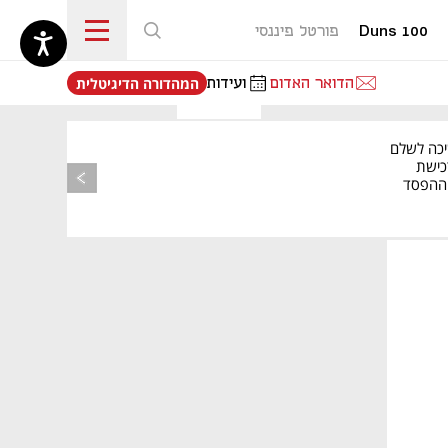
Duns 100
פורטל פיננסי
נפתח בכרטיסייה חדשה
הדואר האדום
ועידות
המהדורה הדיגיטלית
יכה לשלם
כישת
BASE: ההפסד
הרבעוני זינק ל-76