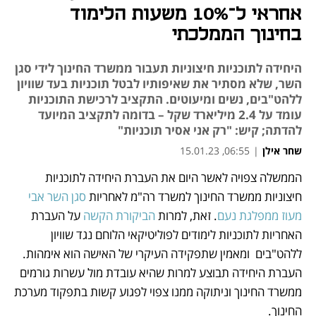
אחראי ל־10% משעות הלימוד
בחינוך הממלכתי
היחידה לתוכניות חיצוניות תעבור ממשרד החינוך לידי סגן
השר, שלא מסתיר את שאיפותיו לבטל תוכניות בעד שוויון
ללהט"בים, נשים ומיעוטים. התקציב לרכישת התוכניות
עומד על 2.4 מיליארד שקל – בדומה לתקציב המיועד
להדתה; קיש: "רק אני אסיר תוכניות"
שחר אילן
|
06:55, 15.01.23
הממשלה צפויה לאשר היום את העברת היחידה לתוכניות 
נפתח בכרטיסייה חדשה
נפתח בכרטיסייה חדשה
נפתח בכרטיסייה חדשה
נפתח בכרטיסייה חדשה
חיצוניות ממשרד החינוך למשרד רה"מ לאחריות 
סגן השר אבי 
מעוז ממפלגת נעם
. זאת, למרות 
הביקורת הקשה
 על העברת 
האחריות לתוכניות לימודים לפוליטיקאי הלוחם נגד שוויון 
ללהט"בים  ומאמין שתפקידה העיקרי של האישה הוא אימהות. 
העברת היחידה תבוצע למרות שהיא עובדת מול עשרות גורמים 
ממשרד החינוך וניתוקה ממנו צפוי לפגוע קשות בתפקוד מערכת 
החינוך.