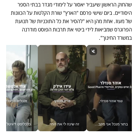
שהחוק הראשון שיעביר יאסור על לימודי מגדר בבתי הספר 
היסודיים. ביום שישי פרסם "הארץ" שורת הקלטות על הכוונות 
של מעוז. אחת מהן היא "להסיר את כל התוכניות של תנועת 
הפרוגרס שמביאות לידי ביטוי את תרבות הפוסט מודרנה 
במשרד החינוך".
בתור מנכל אני מקבל מאות החלטות ביום, וה- Galaxy Z Fold8 Ultra עוזר לי לחתוך אותן מהר יותר_v
זה שינה לי את החיים: איך עידו איז'ק הופך את הסמארטפון לכלי צילום מקצועי_v
כלכליסט דיגיטל