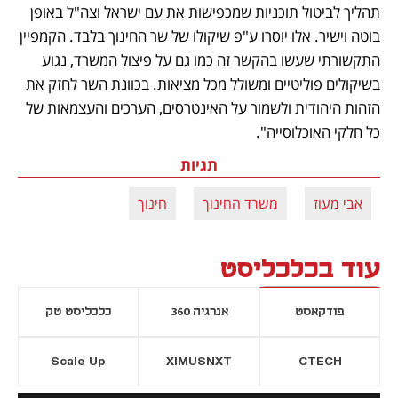
תהליך לביטול תוכניות שמכפישות את עם ישראל וצה"ל באופן 
בוטה וישיר. אלו יוסרו ע"פ שיקולו של שר החינוך בלבד. הקמפיין 
התקשורתי שעשו בהקשר זה כמו גם על פיצול המשרד, נגוע 
בשיקולים פוליטיים ומשולל מכל מציאות. בכוונת השר לחזק את 
הזהות היהודית ולשמור על האינטרסים, הערכים והעצמאות של 
כל חלקי האוכלוסייה".
תגיות
אבי מעוז
משרד החינוך
חינוך
עוד בכלכליסט
פודקאסט
אנרגיה 360
כלכליסט טק
Scale Up
XIMUSNXT
CTECH
יסייה חדשה
נפתח בכרטיסייה חדשה