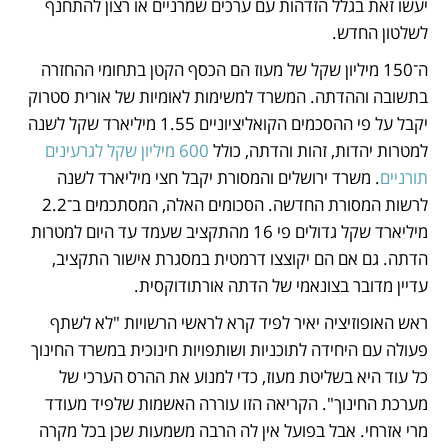
יעשו זאת בגלל הזדהות עם ערכים שמרניים או רצון להתחנף 
לשלטון החדש.
ה־150 מיליון שקל של מעוז הם הכסף הקטן בתחומי ההחזרה 
בתשובה וההדתה. המשרד למשימות לאומיות של אורית סטרוק 
יקבל על פי ההסכמים הקואליציוניים 1.55 מיליארד שקל לשנה 
למטרות יהדות, זהות והדתה, כולל 
600 מיליון שקל לגרעינים 
תורניים
. משרד ירושלים והמסורת יקבל חצי מיליארד לשנה 
לרשות המסורת החדשה. הסכומים האלה, המסתכמים ב־2.2 
מיליארד שקל גדולים פי 16 מהתקציב שעמד עד היום למטרות 
הדתה. גם אם הם יקוצצו דרמטית במסגרת אישור התקציב, 
עדיין מדובר בצונאמי של הדתה אורתודוקסית.
ראש האופוזיציה יאיר לפיד קרא לראשי הרשויות "לא לשתף 
פעולה עם היחידה לתוכניות ושותפויות חינוכית במשרד החינוך 
כל עוד היא בשליטת מעוז, כדי למנוע את ההרס הערכי של 
מערכת החינוך". הקריאה הזו עוררה האשמות שלפיד מעודד 
מרי אזרחי. אבל בפועל אין לה הרבה משמעות שכן בכל מקרה 