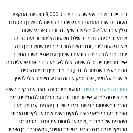
כיום יש ברשימה שאישרה היחידה כ־8,000 תוכניות. התקציב 
העומד לרשות המנהלים והרשויות המקומיות לרכישתן במסגרת 
גפ"ן עומד על 2.4 מיליארד שקל. מדובר בכארבע שעות 
שבועיות לכיתה כלומר כ־10% משעות הלימוד וכמעט כל מה 
שאינו שעות ליבה, וגם בהשתלמויות למורים שחשיבותן רבה 
יותר. מנהלת היחידה קובעת בשיתוף עם אגפי משרד החינוך 
אילו תוכניות ייכנסו לרשימה ואילו לא. מעוז יהיה אחראי עליה וזה 
הכוח העצום שנמסר לו. נכון, רה"מ בנימין נתניהו הבטיח 
שישגיח על מעוז, אבל ספק אם זה הרגיע מישהו. אולי להיפך.
החרדה במערכת החינוך
 מפעולותיו כפולה. מצד אחד קיים חשש 
שהוא ינסה למנוע אישור תוכניות בעד סבלנות ללהט"בים, בעד 
הכרה במשפחות חדשות ובעד שוויון בין יהודים וערבים. מעוז 
הצהיר בעבר ש"אני רוצה להקים רשות שתדאג לקידום הזהות 
היהודית של המדינה, שתדאג לחסום את ארגוני הפרוגרס 
הרדיקליים להיכנס בצבא, במשרד החינוך, במשטרה". כן הצהיר 