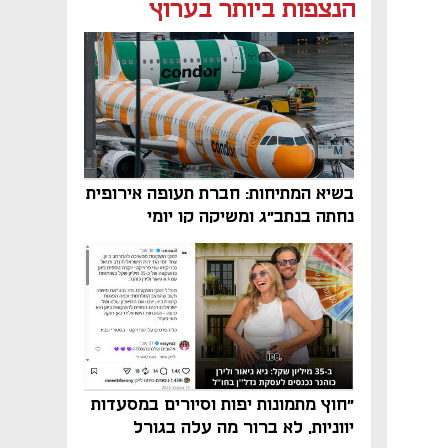
נפתח בכרטיסייה חדשה
נפתח בכרטיסייה חדשה
הנצפות ביותר בערוץ
בשיא המתיחות: חברת תעופה אירופית
נחתה בנתב"ג ומשיקה קו יומי
"חוץ מתמונות יפות וסיורים במסעדות
יווניות, לא ברור מה עלה בגורל