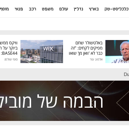
כלכליסט-טק
בארץ
נדל"ן
עולם
משפט
רכב
פנאי
מוסף
באלטשולר שחם
וויקס ממש
מפיקים לקחים: "זה
ביוקר על ר
כבר לא 'וואן מן' שואו
44
של גילעד"
אלמוג עזר
סופי שולמן
מיליון דולר
Du