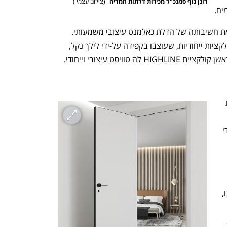
רונן נוף סמנכ"ל מכירות דלתות חמדיה 
(
צילום עצמי 
)
ים. 
כאמור, לצד כל האיכויות הללו, בל נשכח את חשיבותה של הדלת כאלמנט עיצובי משמעותי. 
אנחנו מייצרים ומשווקים למעלה מ-10 קולקציות ייחודיות, שעוצבו בקפידה על-ידי לילך נקל, 
h – the gateway to Tech
You're NXT
ויסט עיצובי וייחודי. 
הקולקציה משלבת את יתרונותיה של דלת 
AQUA DOOR עם צירים סמויים, ומשחק 
גוונים אלגנטי (שחור, זהב, כסף), שבא לידי 
גם עיצוב הצד הפנימי של דלתות הכניסה 
מקבל אצלנו התייחסות מיוחדת. לתפיסתנו, 
עיצובי לכל דבר ועליו להתכתב עם דלתות 