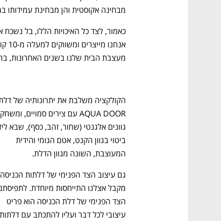
מבחינה אקוסטית והן מבחינת עמידותו במ
ם ומה שביניהם
התכוננו לשלב הבא בצמיחה שלכם!
מעצבת הבית שלנו בשנים האחרונות, בראשן קולקציית HIGHLINE לה טו
ביטוי בגוון הקנט, אטם הגומי והידית 
המעוצבת, השונה מגוון הדלת.
הצד הפנימי של דלת הכניסה הוא פריט 