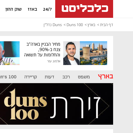
24/7
באזז
שוק ההון
דף הבית
בארץ
Duns 100
Duns נדל"ן
מחיר הבניין בארה"ב
צנח ב-90%,
והחלומות על תשואה
גבוהה התנפצו
אלמוג עזר
בארץ
משפט
רכב
דעות
קריירה
n's 100