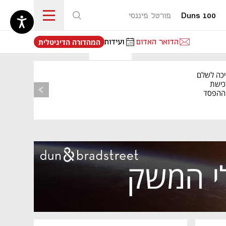
Duns 100
פורטל פיננסי
נפתח בכרטיסייה חדשה
הדואר האדום
ועידות
המהדורה הדיגיטלית
יכה לשלם
כישת
BASE: ההפסד
הרבעוני זינק ל-76