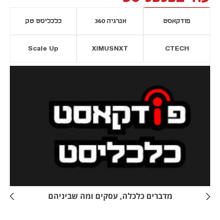
פודקאסט
אנרגיה 360
כלכליסט טק
Scale Up
XIMUSNXT
CTECH
יסייה חדשה
נפתח בכרטיסייה חדשה
מדברים כלכלה, עסקים ומה שביניהם