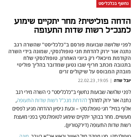
נחשף בכלכליסט
הדחה פוליטית? מחר יתקיים שימוע
למנכ"ל רשות שדות התעופה
לפני שלושה שבועות פורסם ב"כלכליסט" שהשרה רגב
נתנה אור ירוק להדחת חגי טופולנסקי, שמונה בידי השרה
הקודמת מיכאלי רק ביוני האחרון. טופולנסקי שלח
בתגובה מכתב חריף שבו נטען שמדובר בהליך פוליטי
מובהק המבוסס על שיקולים זרים
יובל שדה
|
19:05, 22.02.23
לפני שלושה שבועות נחשף ב"כלכליסט" כי השרה מירי רגב 
נפתח בכרטיסייה חדשה
נפתח בכרטיסייה חדשה
נפתח בכרטיסייה חדשה
נתנה אור ירוק למהלך 
להדחת מנכ"ל רשות שדות התעופה
, 
אלוף במיל' חגי טופולנסקי – וכעת ניסיון ההדחה מגיע לפסים 
מעשיים. מחר בבוקר יתקיים שימוע לטופולנסקי בפני מועצת 
רשות שדות התעופה (דירקטוריון). 
טופולנסקי, סגן מפקד חיל האוויר וראש אכ"א בעבר, 
מונה 