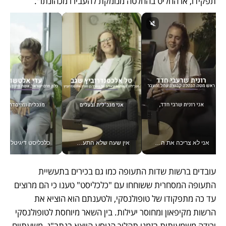
תפקידו, או החליט בהחלטה מנומקת להעבירו מכהונתו". 
אני לא צריכה את המשרד: רונית שרעבי-חדד מנהלת ארגון של 30000 עובדים מכל מקום_v
אין שעה שלא התעסקתי במשבר - טל אלכסנדרוביץ’ שגב מנהלת משברים תקשורתיים מכל מקום עם ה- Galaxy Z Fold8 Ultra שלה_v
כלכליסט דיגיטל
עובדים ברשות שדות התעופה כמו גם בכירים בתעשיית 
התעופה המסחרית ששוחחו עם "כלכליסט" טענו כי הם מרוצים 
עד כה מתפקודו של טופולנסקי, ולטענתם הוא הוציא את 
הרשות מקיפאון ומחוסר יעילות. בין השאר מיוחסת לטופולנסקי 
ירידה משמעותית בזמני תהליך הנוסע היוצא בנתב"ג, משעתיים 