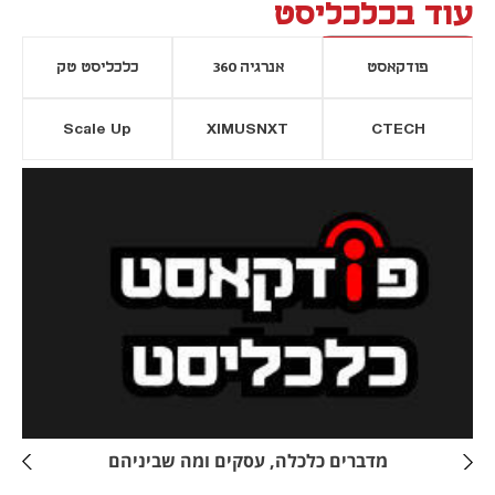
עוד בכלכליסט
פודקאסט
אנרגיה 360
כלכליסט טק
Scale Up
XIMUSNXT
CTECH
יסייה חדשה
נפתח בכרטיסייה חדשה
מדברים כלכלה, עסקים ומה שביניהם