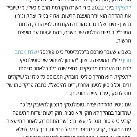
לתפקיד
 ביוני 2022 בידי השרה הקודמת מרב מיכאלי. מי שיוביל 
את ההדחה הוא יו"ר מועצת הרשות, אלוף במיל' יצחק (ג'רי) 
גרשון - מינוי של רגב בכהונתה הקודמת. לפי החוק, הדחת 
המנכ"ל דורשת החלטה של השרה, בהתייעצות עם מועצת 
הרשות.
בשבוע שעבר פורסם ב"כלכליסט" כי טופולנסקי 
שלח מכתב 
חריף
 ליו"ר המועצה גרשון. "הזימון לשימוע של טופולנסקי 
לבחינת העברתו מתפקידו, כחצי שנה בלבד לאחר כניסתו 
לתפקיד, הוא מהלך פוליטי מובהק, המבוסס כל כולו על שיקולים 
זרים, וכל ניסיון לטעון אחרת, דינו להיכשל", כתבה פרקליטתו של 
טופולנסקי, עו"ד איילה הוניגמן. 
אם ניסיון ההדחה יצלח, טופולנסקי מתכוון להיאבק על כך 
שמדובר במהלך לא חוקי ולא סביר. חוק רשות שדות התעופה 
קובע כי פיטורי מנכ"ל ייעשו כך: "שר התחבורה, לאחר התייעצות 
עם המועצה, קבע כי נבצר ממנהל הרשות, דרך קבע, למלא 