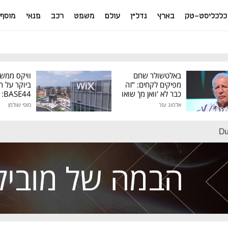
כלכליסט-טק
בארץ
נדל"ן
עולם
משפט
רכב
פנאי
מוסף
באלטשולר שחם
וויקס ממש
מפיקים לקחים: "זה
ביוקר על ר
כבר לא 'וואן מן' שואו
44
של גילעד"
אלמוג עזר
סופי שולמן
מיליון דולר
Du