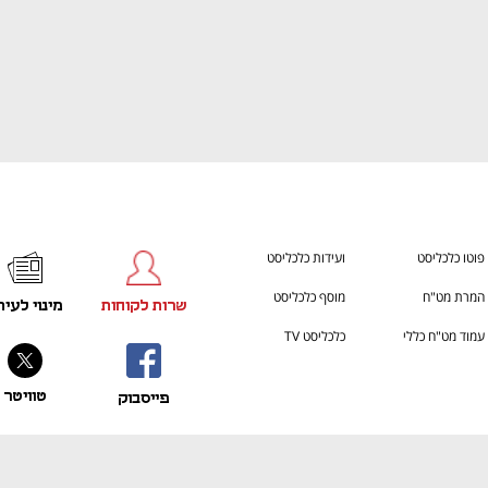
h – the gateway to Tech
You're NXT
פוטו כלכליסט
ועידות כלכליסט
המרת מט"ח
מוסף כלכליסט
שרות לקוחות
מינוי לעית
עמוד מט"ח כללי
כלכליסט TV
טוויטר
פייסבוק