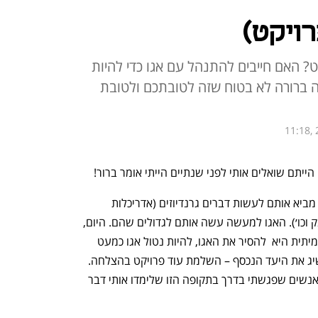
רויקט)
ט? האם חייבים להתנהל עם אגו כדי להיות
ברורה לא בטוח שזה לטובתכם ולטובת
11:18, 
ייתם שואלים אותי לפני שנתיים הייתי אומר ברור!
 אגו זה מה שמניע את כל הגדולים בענף, מביא אותם לעשות דברים גרנדיוזים (אדריכלות 
משוגעת, מערכות שאפתניות, פרויקטי ענק וכו׳). האגו למעשה עשה אותם לגדולים שהם. היום, 
לעומת זאת, אני אגיד שדווקא המעלה האמיתית היא  להסיר את האגו, להיות נטול אגו כמעט 
לחלוטין כדי לקדם את המטרות שלך ולהשיג את היעד הנכסף – השלמת עוד פרויקט בהצלחה. 
מה השתנה בשנתיים האלה? אני. הגיל. ואנשים שפגשתי בדרך בתקופה הזו שלימדו אותי דבר 