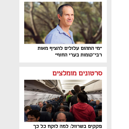
פרויקט הנדל"ן"
"מי התהום עלולים להציף מאות
רבי־קומות בערי החוף"
סרטונים מומלצים
פקקים בשרוול: למה לוקח כל כך