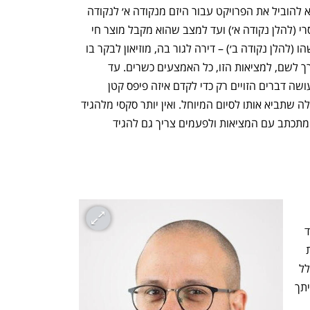
תראו, התפקיד שלנו כמנהלי פרויקטים הוא להוביל את הפרויקט עבור היזם מנקודה א׳ לנקודה 
ב׳. ממצב של חלום/פנטזיה/חזון מאוד בוסרי (להלן נקודה א׳) ועד למצב שהוא מקבל מוצר חי 
ונושם שמעניק לסביבה ולחברה שלנו משהו (להלן נקודה ב׳) – דירה לגור בה, מוזיאון לבקר בו 
או משרד לעבוד בו. מחלום למציאות. ובדרך לשם, למציאות הזו, כל האמצעים כשרים. עד 
הפלילי כמובן, אבל מי לא מצא את עצמו עושה דברים הזויים רק כדי לקדם איזה פיפס קטן 
בפרויקט? להשיג עוד אבן דרך קטנה כגדולה שתביא אותו לסיום המיוחל. ואין יותר סקסי מלהגיד 
– ׳אחרי!׳, או ׳אני אנווט׳, אבל לא תמיד זה מתכתב עם המציאות ולפעמים צריך גם להגיד 
גם זה סוג של ניווט - הובלת הפרויקט ליעד 
הסופי שלו תוך תזוזה הצידה ומתן אפשרות 
לאנשים אחרים להוביל. זה יכול לקרות בגלל 
גורם כזה או אחר בפרויקט שלא מסתדר איתך 