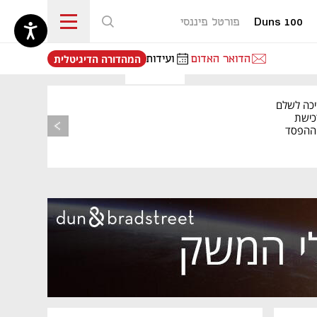
Duns 100
פורטל פיננסי
נפתח בכרטיסייה חדשה
הדואר האדום
ועידות
המהדורה הדיגיטלית
מאמר קניות
יכה לשלם
כישת
BASE: ההפסד
הרבעוני זינק ל-76