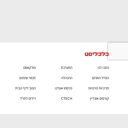
ם ומה שביניהם
התכוננו לשלב הבא בצמיחה שלכם!
כתבו לנו
המערכת
פודקאסט
המייל האדום
ההנהלה
תנאי שימוש
מדיניות פרטיות
פרסמו אצלנו
הפוך לדף הבית
קורסים אונליין
CTECH
דילים לחו"ל