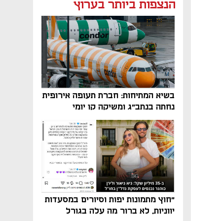
נפתח בכרטיסייה חדשה
נפתח בכרטיסייה חדשה
הנצפות ביותר בערוץ
בשיא המתיחות: חברת תעופה אירופית
נחתה בנתב"ג ומשיקה קו יומי
"חוץ מתמונות יפות וסיורים במסעדות
יווניות, לא ברור מה עלה בגורל