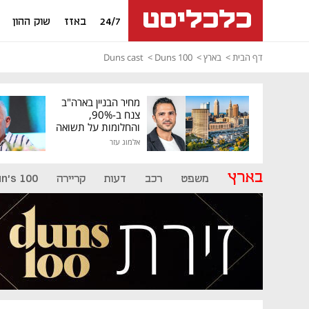
24/7
באזז
שוק ההון
דף הבית
בארץ
Duns 100
Duns cast
מחיר הבניין בארה"ב
צנח ב-90%,
והחלומות על תשואה
גבוהה התנפצו
אלמוג עזר
בארץ
משפט
רכב
דעות
קריירה
n's 100