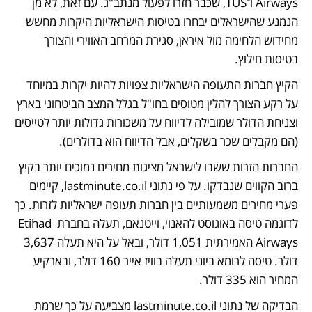
Airways ו־TUS, שכבר חזרו לפעול מנתב"ג. עם זאת, לא מן 
הנמנע שהישראלים יבחרו בטיסות הישראליות היקרות מחשש 
מחידוש הלחימה מול איראן, סגירת המרחב האווירי והצורך 
בטיסות חילוץ.   
הקיץ חברות התעופה הישראליות צפויות להיות יקרות במיוחד 
על רקע הצורך להלין מטוסים בחו"ל בגלל המצב הביטחוני בארץ 
וצניחת הדולר שמובילה לדיווח על משכורות גדולות יותר לטייסים 
(הם מקבלים שכר בשקלים, אבל הדיווח הוא בדולרים).   
החברות הזרות ששבו לישראל מציגות מחירים נמוכים יותר בקיץ 
ברוב הקווים שנבדקו. על פי נתוני lastminute.co.il, קיימים 
פערי מחירים משמעותיים בין חברות תעופה ישראליות לזרות. כך 
לדוגמה טיסה באוגוסט להאנוי, וייטנאם, תעלה בחברת Etihad 
Airways האמירתית 1,051 דולר, ובאל על היא תעלה 3,637 
דולר. טיסה לרומא ביוני תעלה בוויז אייר 160 דולר, ובארקיע 
המחיר הוא 335 דולר. 
הבדיקה של נתוני lastminute.co.il מצביעה על כך שרמת 