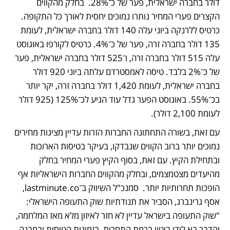
דולר בחברה ישראלית, פער של כ־28%.  בחלק מהקווים 
הקצרים פערי המחיר נותרו נמוכים יחסית לאורך כל התקופה. 
כרטיס ללרנקה ביוני עלה 140 דולר בחברה ישראלית, לעומת 
135 דולר בחברה זרה, פער של כ־4%. כרטיס לקורפו באוגוסט 
עלה 515 דולר בחברה זרה, ו־525 דולר בחברה ישראלית, פער 
של כ־2% בלבד. טיסה לאמסטרדם עלתה ביוני 920 דולר 
בחברה ישראלית, לעומת 1,420 דולר בחברה זרה, יקר יותר 
בכ־55%. באוגוסט הפער גדל עוד הגיע לכ־125% (925 דולר 
לעומת 2,100 דולר).
עם זאת, בשורה התחתונה החברות הזרות עדיין מציגות מחירים 
נמוכים יותר ברוב הקווים שנבדקו, בעיקר בטיסות הארוכות 
ובתחילת הקיץ. עם זאת, בסוף הקיץ פערי המחיר בחלק 
מהיעדים מצטמצמים, ובחלק מהקווים החברות הישראליות אף 
הופכות תחרותיות יותר.  סמנכ"ל השיווק ב־lastminute.co, 
אסף גרינברג, הסביר את תנודתיות שוק התעופה הישראלי: 
"שוק התעופה בישראל עדיין לא חזר לאיזון מלא מאז המלחמה, 
והדבר בא לידי ביטוי ברמת התחרות, בזמינות הטיסות ובמבנה 