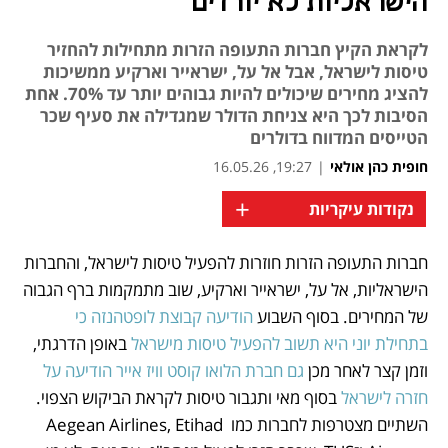
הישראליות לא יורדים
לקראת הקיץ חברות התעופה הזרות מתחילות להחזיר
טיסות לישראל, אבל אל על, ישראייר וארקיע ממשיכות
להציג מחירים שיכולים להיות גבוהים יותר עד 70%. אחת
הסיבות לכך היא צניחת הדולר שמגדילה את סעיף שכר
הטייסים המדווח בדולרים
חופית כהן אולאי
|
19:27, 16.05.26
+
נקודות עיקריות
חברות התעופה הזרות חוזרות להפעיל טיסות לישראל, והחברות 
נפתח בכרטיסייה חדשה
נפתח בכרטיסייה חדשה
הישראליות, אל על, ישראייר וארקיע, שוב מתמקמות ברף הגבוה 
של המחירים. בסוף השבוע 
הודיעה קבוצת לופטהנזה כי 
בתחילת יוני היא תשוב להפעיל טיסות מישראל 
באופן הדרגתי, 
וזמן קצר לאחר מכן 
גם חברת הלואו קוסט וויז אייר הודיעה על 
חזרה לישראל
 בסוף מאי ותגבור טיסות לקראת הביקוש הצפוי. 
השתיים מצטרפות לחברות כמו Aegean Airlines, Etihad 