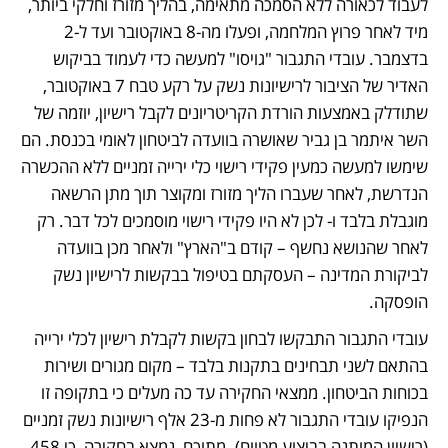
לעבוד לכאורה ללא הסמכה מתאימה, בהליך מזורז וחלקי ביותר, 
מיד לאחר פרוץ המלחמה, ופעלו מה-8 באוקטובר ועד ל-2 
בדצמבר. עובדי התגבור "גויסו" למעשה כדי לעמוד בביקוש 
האדיר של הציבור לרישיונות נשק על רקע טבח 7 באוקטובר, 
שתודלק באמצעות הורדת הקריטריונים לקבל רישיון, יוזמה של 
השר איתמר בן גביר שאושרה בוועדה לביטחון לאומי בכנסת. הם 
שימשו למעשה כמעין פקידי רישוי כלי ירייה זמניים ללא ההכשרה 
הנדרשת, לאחר שעברו הליך מזורז ומקוצר תוך מתן הרשאה 
מוגבלת בלבד ו- לכן לא היו פקידי רישוי מוסמכים לכל דבר. רק 
לאחר שהנושא נחשף – קודם ב"הארץ" ולאחר מכן בוועדה 
לביקורת המדינה – העסקתם בטיפול בבקשות לרישיון נשק 
הופסקה. 
עובדי התגבור התבקשו לבחון בקשות לקבלת רישיון לכלי ירייה 
בהתאם לשני תבחינים בתקנות בלבד – מקום מגורים ושירות 
בכוחות הביטחון. ממצאי החקירה עד כה מעלים כי בתקופה זו 
הנפיקו עובדי התגבור לא פחות מ-23 אלף רישיונות נשק זמניים 
(רישיון המותנה בביצוע מטווח). מתוכם, נמצא בחקירה, כי 458 