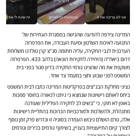
אני לא צריכה את המשרד: רונית שרעבי-חדד מנהלת ארגון של 30000 עובדים מכל מקום_v
טכנולוגיה זה לא רק בהייטק: גם תעשיית המזון הישראלית מאמצת כלי AI, אוטומציה וניתוח דאטה בזמן אמת
זה שינה לי את החיים: 
המדינה צירפה להודעה שהגישה במסגרת העתירות של 
התנועה לאיכות השלטון וסיעת העבודה, את הפרפרזה 
העדכנית לגבי החקירה, עליה חתומה סנ"צ קרן טולדנו משלוחת 
דרום ביאח"ה (היחידה לחקירות הונאה) בלהב 433. הפרפרזה 
משקפת את מה שהציגו גורמי החקירה בדיון סגור בפני בית 
המשפט לפני שבוע וחצי במעמד צד אחד. 
נציגי מחלקת הבג"צים בפרקליטות המדינה כתבו לבית המשפט 
ביחס לאותם רישיונות שנמצא כי ניתנו לכאורה בחוסר סמכות 
באופן לא חוקי, כי "בשים לב לחקירה הפלילית שעודנה 
מתנהלת, ולהשלכות ולמורכבויות הכרוכות בהתליית רישיונות 
אלה, טרם הושלם גיבוש העמדה בסוגיה זו ונדרש פרק זמן נוסף 
לצורך קיום התייעצויות בעניין, בשיתוף גורמים בכירים וגורמים 
האמונים על החקירה". 