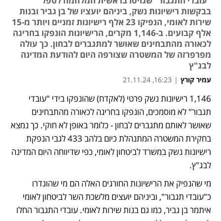
"עובדי התגבור" שגויסו בראשית המלחמה לטפל
בבקשות רישיונות נשק, ביניהם יועציו של בן גביר ובנות
שירות לאומי, הנפיקו 23 אלף רישיונות זמניים ויותר מ-15
אלף קבועים. ב-1,146 מקרים, הרישיונות הונפקו בחריגה
לכאורה מהתבחינים שאושר למתגברים לבחון. כך עולה
מפרפרזה של המשטרה שצורפה היום להודעת המדינה
לבג"ץ
עמיר קורץ
|
16:23, 21.11.24
1,146 רישיונות נשק פרטי (לאקדח) שהונפקו בידי "עובדי 
נפתח בכרטיסייה חדשה
תגבור" לא מוסמכים, הונפקו בחריגה לכאורה מהתבחינים 
שאושר לאותם מתגברים לבחון - כלומר באופן לא חוקי. כך נמצא 
בחקירת המשטרה המתנהלת כיום בלהב 433 לגבי הנפקת 
רישיונות נשק במשרד לביטחון לאומי, כפי שדיווחה היום המדינה 
לבג"ץ. 
מי שהנפיק את הרישיונות החורגים האלה הם מי שהוגדרו 
כ"עובדי תגבור", וביניהם יועצים מלשכת השר לביטחון לאומי 
איתמר בן גביר, כמו גם בנות שירות לאומי. עובדי התגבור החלו 