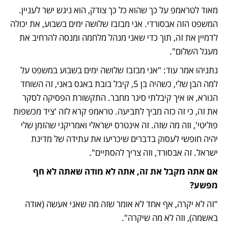
מאוד לטראמפ על כך שהוא כל כך צודק, הוא ניגש ישר לעניין. 
המשפט הזה אבסורדי. אני מבזבז שלושה ימים בשבוע, את יכולה 
לדמיין את זה, תוך כדי שאני מנהל מלחמה ומנסה להרחיב את 
מעגל השלום".
נתניהו אמר עוד: "אני מבזבז שלושה ימים בשבוע במשפט על 
למה הבן שלי, כשהיה בן 5, קיבל בובת באגס באני, זה השוחד 
הנורא, או איך קיבלתי סיגר מחבר. התקשורת הפסיקה לסקר 
את זה, כי זה כזה מביך לתביעה. טראמפ קרא לזה 'ציד מכשפות 
פוליטי', וזה מה שזה. זה אינטרס ישראלי ואמריקני שהזמן שלי 
יהיה חופשי לעסוק בדברים שיכריעו את עתידה של מדינת 
ישראל. זה אבסורד, וזה צריך להסתיים".
אם אתה מקבל את זה, אתה לא מודה שאתה לא חף 
מפשע?
"זה לא יקרה, אף אחד לא אומר שזה מה שאני אעשה (אודה 
באשמה), וזה לא מה שיקרה".