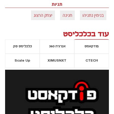
תגיות
בנימין נתניהו
חנינה
יצחק הרצוג
עוד בכלכליסט
פודקאסט
אנרגיה 360
כלכליסט טק
Scale Up
XIMUSNXT
CTECH
יסייה חדשה
נפתח בכרטיסייה חדשה