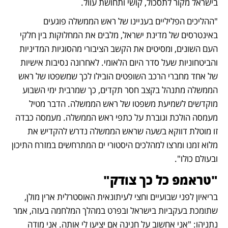
בישראל מקור לתסכול, קושי ותחושת עוול. 
"ההליכים הפליליים בעניינו של ראש הממשלה פוגעים 
באינטרסים של מדינת ישראל, מלבים את המחלוקות בין חלקי 
העם השונים, ומסיטים את הקשב הציבורי מהסוגיות המדיניות 
והביטחוניות שעל סדר היום הלאומי. לאחרונה נסיבות אישיות 
של אחד מחברי הרכב השופטים הובילו לכך שמשפטו של ראש 
הממשלה מתנהל בקצב חסר תקדים, כך שמרבית ימי השבוע 
מוקדשים לשמיעת משפטו של ראש הממשלה. הדבר מטיל 
מעמסה הולכת וגוברת על כתפי ראש הממשלה. מעמסה כבדה 
זו מוטלת דווקא בשעה שראש הממשלה נדרש להקדיש את 
מלוא זמנו ומרצו למהלכים היסטורי ים המתרחשים במזרח התיכון 
ובעולם כולו".
"טראמפ כל כך צודק"
בריאיון לפני שבועיים וחצי לעיתונאית האוסטרלית ארין מולן, 
שתומכת בעקביות בישראל ובפרט במהלך המלחמה בעזה, אמר 
נתניהו: "אני אחשוב על חנינה אם יציעו לי אותה. אני מודה 