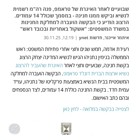
שבועיים לאחר האיגרת של טראמפ, פנה רה"מ רשמית
לנשיא וביקש ממנו חנינה - במסמך שכולל 14 עמודים.
הרצוג הודיע כי הבקשה הועברה למחלקת החנינות
במשרד המשפטים: "אשקול באחריות ובכובד ראש"
איתמר אייכנר, חדשות ynet
|
12:19, 30.11.25
רעידת אדמה, חמש שנים וחצי אחרי פתיחת המשפט: ראש 
נפתח בכרטיסייה חדשה
נפתח בכרטיסייה חדשה
הממשלה בנימין נתניהו הגיש לנשיא המדינה יצחק הרצוג 
בקשת חנינה, שבועיים וחצי לאחר 
האיגרת שהעביר להרצוג 
נשיא ארצות הברית דונלד טראמפ
. הבקשה הועברה למחלקה 
המשפטית בבית הנשיא באמצעות פרקליטו של נתניהו, עו״ד 
עמית חדד. בקשת החנינה כוללת 14 עמודים, לצד הנספחים 
ובהם כתב האישום. 
לצפייה בבקשה במלואה - לחץ כאן