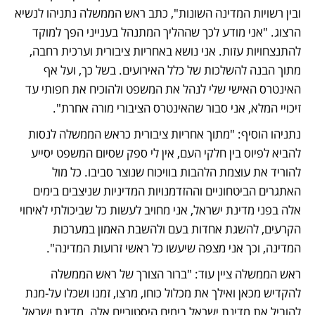
ובין רשויות המדינה השונות", כתב ראש הממשלה נתניהו לנשיא 
הרצוג. "אני מודע לכך שההליך המתנהל בענייני הפך למוקד 
להתנצחויות עזות. אני נושא באחריות ציבורית וערכית רחבה, 
מתוך הבנה להשלכות של כלל האירועים. בשל כך, ועל אף 
האינטרס האישי שלי לנהל את המשפט ולהוכיח את חפותי עד 
זיכויי המלא, אני סבור שהאינטרס הציבורי מורה אחרת".
נתניהו הוסיף: "מתוך אחריות ציבורית כראש הממשלה לנסות 
להביא לפיוס בין חלקי העם, אין לי ספק שסיום המשפט יסייע 
להוריד את עוצמת הלהבות בוויכוח שנוצר סביבו. כל מול 
האתגרים הביטחוניים וההזדמנויות המדיניות שניצבים בימים 
אלה בפני מדינת ישראל, אני מחויב לעשות כל שביכולתי לאיחוי 
הקרעים, להשגת אחדות בעם ולהשבת האמון במערכות 
המדינה, וכך אני מצפה שיעשו כל ראשי זרועות המדינה".
ראש הממשלה ציין עוד: "ברור הצורך של ראש הממשלה 
להקדיש מכאן ואילך את מכלול כוחו, מרצו, זמנו ושכלו על-מנת 
להוביל את מדינת ישראל בימים היסטוריים אלה. מדינת ישראל 