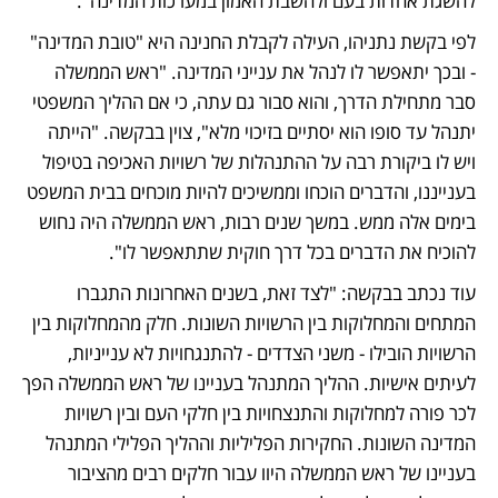
להשגת אחדות בעם ולהשבת האמון במערכות המדינה". 
לפי בקשת נתניהו, העילה לקבלת החנינה היא "טובת המדינה" 
- ובכך יתאפשר לו לנהל את ענייני המדינה. "ראש הממשלה 
סבר מתחילת הדרך, והוא סבור גם עתה, כי אם ההליך המשפטי 
יתנהל עד סופו הוא יסתיים בזיכוי מלא", צוין בבקשה. "הייתה 
ויש לו ביקורת רבה על ההתנהלות של רשויות האכיפה בטיפול 
בענייננו, והדברים הוכחו וממשיכים להיות מוכחים בבית המשפט 
בימים אלה ממש. במשך שנים רבות, ראש הממשלה היה נחוש 
להוכיח את הדברים בכל דרך חוקית שתתאפשר לו".
עוד נכתב בבקשה: "לצד זאת, בשנים האחרונות התגברו 
המתחים והמחלוקות בין הרשויות השונות. חלק מהמחלוקות בין 
הרשויות הובילו - משני הצדדים - להתנגחויות לא ענייניות, 
לעיתים אישיות. ההליך המתנהל בעניינו של ראש הממשלה הפך 
לכר פורה למחלוקות והתנצחויות בין חלקי העם ובין רשויות 
המדינה השונות. החקירות הפליליות וההליך הפלילי המתנהל 
בעניינו של ראש הממשלה היוו עבור חלקים רבים מהציבור 