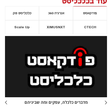
עוד בכלכליסט
פודקאסט
אנרגיה 360
כלכליסט טק
Scale Up
XIMUSNXT
CTECH
יסייה חדשה
נפתח בכרטיסייה חדשה
מדברים כלכלה, עסקים ומה שביניהם