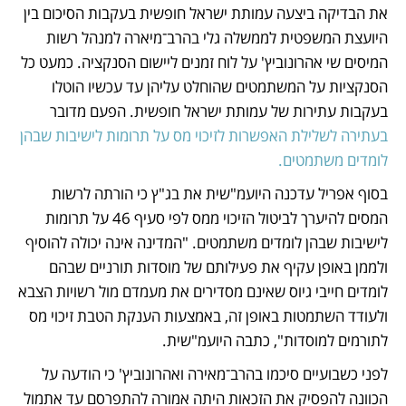
את הבדיקה ביצעה עמותת ישראל חופשית בעקבות הסיכום בין 
היועצת המשפטית לממשלה גלי בהרב־מיארה למנהל רשות 
המיסים שי אהרונוביץ' על לוח זמנים ליישום הסנקציה. כמעט כל 
הסנקציות על המשתמטים שהוחלט עליהן עד עכשיו הוטלו 
בעקבות עתירות של עמותת ישראל חופשית. הפעם מדובר 
בעתירה לשלילת האפשרות לזיכוי מס על תרומות לישיבות שבהן 
לומדים משתמטים. 
בסוף אפריל עדכנה היועמ"שית את בג"ץ כי הורתה לרשות 
המסים להיערך לביטול הזיכוי ממס לפי סעיף 46 על תרומות 
לישיבות שבהן לומדים משתמטים. "המדינה אינה יכולה להוסיף 
ולממן באופן עקיף את פעילותם של מוסדות תורניים שבהם 
לומדים חייבי גיוס שאינם מסדירים את מעמדם מול רשויות הצבא 
ולעודד השתמטות באופן זה, באמצעות הענקת הטבת זיכוי מס 
לתורמים למוסדות", כתבה היועמ"שית.
לפני כשבועיים סיכמו בהרב־מאירה ואהרונוביץ' כי הודעה על 
הכוונה להפסיק את הזכאות היתה אמורה להתפרסם עד אתמול 