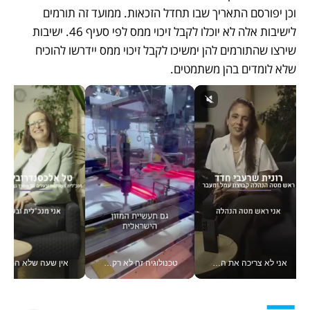
וכן יפורסם התאריך שבו תחדל הזכאות. ממועד זה תורמים 
לישיבות אלה לא יוכלו לקבל זיכוי ממס לפי סעיף 46. ישיבות 
שירצו שהתורמים להן ימשיכו לקבל זיכוי ממס יידרשו להוכיח 
שלא לומדים בהן משתמטים.
אני לא צריכה את המשרד: רונית שרעבי-חדד מנהלת ארגון של 30000 עובדים מכל מקום_v
טכנולוגיה זה לא רק בהייטק: גם תעשיית המזון הישראלית מאמצת כלי AI, אוטומציה וניתוח דאטה בזמן אמת
אין שעה שלא התעסקתי במשבר - טל אלכסנדרוביץ’ שגב מנהלת משברים