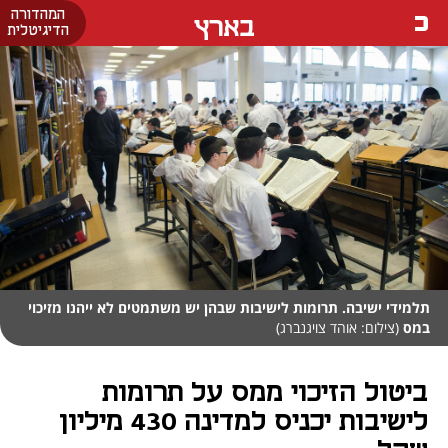
המהדורה
בארץ
הדיגיטלית
תלמידי ישיבה. תרומות לישיבות שבהן יש משתמטים לא ייהנו מזיכוי
במס
(צילום: אוהד צויגנברג)
ביטול הזיכוי ממס על תרומות
לישיבות יכניס למדינה 430 מיליון