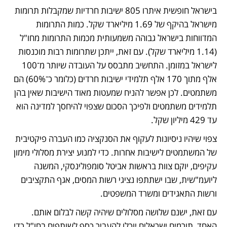
בישראל חופשית איתרו 805 ישיבות חרדיות שמקבלות תרומות 
מישראל בהיקף של 1.69 מיליארד שקל. כמות התרומות 
המדווחות בישראל גבוהה משמעותית מכמות התרומות מחו"ל 
(1.14 מיליארד שקל). עם זאת, ייתכן שתרומות רבות מוכנסות 
לישראל במזומן. התחשיב מתבסס על העובדה שיותר מ־100 
אלף מתוך 170 אלף תלמידי ישיבות חרדים (כלומר כ־60%) הם 
משתמטים. לכן אפשר להניח שמעטות מאוד הישיבות שאין בהן 
תלמידים משתמטים ולפיכך הסכום שצפוי להיחסך למדינה הוא 
עד 429 מיליון שקל.
צפוי שיהיו ניסיונות לעקוף את הסנקציה כמו העברה פיקטיבית 
של המשתמטים לישיבות אחרות. כדי למנוע יצירת מסלולי מימון 
עקיפים, יוקם צוות בראשות אביטל סומפולינסקי, המשנה 
ליועמ"שית, שבו ישתתפו נציגי רשות המסים, אגף התקציבים 
ורשות התאגידים ומשרד המשפטים.
עם זאת, ישנם שלושה מסלולים שיהיה קשה לבלום אותם. 
האחד, תורמים ישראלים יוכלו להעביר כסף לשותפים בחו"ל כדי 