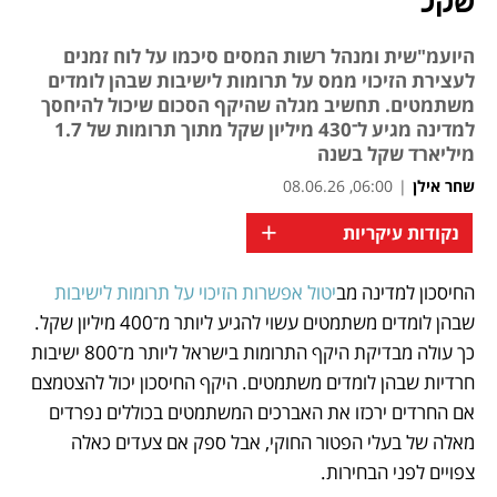
שקל
היועמ"שית ומנהל רשות המסים סיכמו על לוח זמנים
לעצירת הזיכוי ממס על תרומות לישיבות שבהן לומדים
משתמטים. תחשיב מגלה שהיקף הסכום שיכול להיחסך
למדינה מגיע ל־430 מיליון שקל מתוך תרומות של 1.7
מיליארד שקל בשנה
שחר אילן
|
06:00, 08.06.26
+
נקודות עיקריות
החיסכון למדינה מב
יטול אפשרות הזיכוי על תרומות לישיבות
נפתח בכרטיסייה חדשה
נפתח בכרטיסייה חדשה
שבהן לומדים משתמטים עשוי להגיע ליותר מ־400 מיליון שקל. 
כך עולה מבדיקת היקף התרומות בישראל ליותר מ־800 ישיבות 
חרדיות שבהן לומדים משתמטים. היקף החיסכון יכול להצטמצם 
אם החרדים ירכזו את האברכים המשתמטים בכוללים נפרדים 
מאלה של בעלי הפטור החוקי, אבל ספק אם צעדים כאלה 
צפויים לפני הבחירות. 