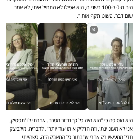
היה מ-0 ל-100 בשנייה, הוא אפילו לא התחיל איתי, לא אמר 
שום דבר. פשוט תקף אותי". 
כלכליסט דיגיטל "חינוך הוא המשימה של החיים שלי"_v
אני לא צריכה את המשרד: רונית שרעבי-חדד מנהלת ארגון של 30000 עובדים מכל מקום_v
אין שעה שלא התעסקתי במשבר - טל אלכסנדרוביץ’ שגב מנהלת משברים
היא הוסיפה כי "הוא היה כל כך חדור מטרה. אמרתי לו 'תפסיק, 
אני לא מעוניינת', וזה הדליק אותו עוד יותר". לדבריה, מילביצקי 
חדל ממעשיו רק אחרי ש"בתוך כל המאבק הזה, כשהייתי 