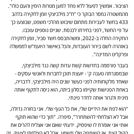
מהמשטרה נמסר הבוקר כי "ח"כ מילביצקי זומן לחקירה בלהב 
433 בחשד לעבירות מתחום שיבוש מהלכי משפט, שבוצעו כך 
על פי החשד, לפני בחירתו לכנסת. שניים נוספים עוכבו. 
החקירה החלה ב-2022, ומשהתבסס חשד סביר, זומן לחקירה 
באזהרה לשם בירור העובדות, והכל באישור היועמ"ש לממשלה 
ופרקליט המדינה".
בעבר פורסמה בחדשות קשת עדות קשה נגד מילביצקי, 
שבמסגרתה טענה ק' - יועצת תוכן לחברות ולאנשי עסקים - 
שאחד מלקוחותיה לפני כעשר שנים היה מילביצקי. לדבריה, 
באחת הפגישות שקיימו בסלון ביתה, הוא ניסה לתקוף אותה 
מינית ולגרור אותה לחדר פינתי. 
"הוא לפת את הידיים שלי, את כל הגוף שלי. אני בחורה גדולה, 
אבל לא הצלחתי להשתחרר", סיפרה. "תוך כדי שהוא תוקף 
אותי אני אומרת לו שיפסיק. ידעתי שאם אני אצליח להרים את 
הקול קצת, אז השותפה שלי תשמע, אבל לא הצלחתי לצעוק. זה 