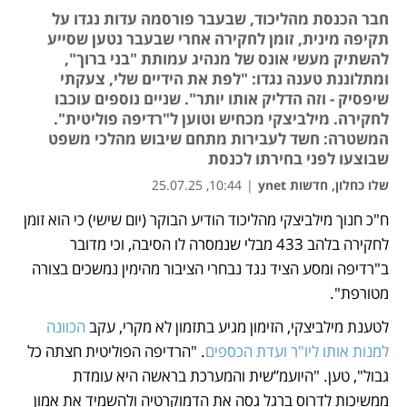
חבר הכנסת מהליכוד, שבעבר פורסמה עדות נגדו על
תקיפה מינית, זומן לחקירה אחרי שבעבר נטען שסייע
להשתיק מעשי אונס של מנהיג עמותת "בני ברוך",
ומתלוננת טענה נגדו: "לפת את הידיים שלי, צעקתי
שיפסיק - וזה הדליק אותו יותר". שניים נוספים עוכבו
לחקירה. מילביצקי מכחיש וטוען ל"רדיפה פוליטית".
המשטרה: חשד לעבירות מתחם שיבוש מהלכי משפט
שבוצעו לפני בחירתו לכנסת
שלו כחלון, חדשות ynet
|
10:44, 25.07.25
ח"כ חנוך מילביצקי מהליכוד הודיע הבוקר (יום שישי) כי הוא זומן 
נפתח בכרטיסייה חדשה
לחקירה בלהב 433 מבלי שנמסרה לו הסיבה, וכי מדובר 
ב"רדיפה ומסע הציד נגד נבחרי הציבור מהימין נמשכים בצורה 
מטורפת". 
לטענת מילביצקי, הזימון מגיע בתזמון לא מקרי, עקב 
הכוונה 
למנות אותו ליו"ר ועדת הכספים
. "הרדיפה הפוליטית חצתה כל 
גבול", טען. "היועמ”שית והמערכת בראשה היא עומדת 
ממשיכות לדרוס ברגל גסה את הדמוקרטיה ולהשמיד את אמון 