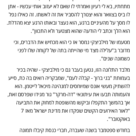
מתחתיו, בא לי רעיון ואמרתי לו שאם לא יעזוב אותי עכשיו - אתן 
לו ביס בצוואר והוא יצטרך להסביר את זה לאשתו. זה כאילו נפל 
לו מסך על מהעיניים ברגע, הוא נעצר ובאותו הרגע יצא מהדלת. 
הוא הלך וכתב לי הודעה שהוא מצטער ולא התכוון".
מטעמו של מילביצקי נמסר אז כי הוא מכחיש את הדברים, וכי 
מדובר ב"עלילה מצד מי שהייתה בתה של לקוחה שלו לפני 
כשמונה שנים".
מלבד התלונה הזו, נטען בעבר גם כי מילביצקי - שהיה בכיר 
בעמותת "בני ברוך - קבלה לעם", שמבקריה רואים בה כת, סייע 
להשתיק מעשי אונס שמיוחסים למנהיגה מיכאל לייטמן. הוא 
והעמותה תבעו את עיתונאי "דה-מרקר" גור מגידו שפרסם זאת, 
אך בהמשך התקפלו וביקשו מהשופטת למחוק את התביעה 
"לאור האירועים הקשים שפקדו את מדינת ישראל מאז 7 
באוקטובר". 
בחודש ספטמבר בשנה שעברה, חברי כנסת קיבלו תמונה 