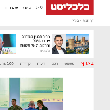
24/7
באזז
שוק ההון
דף הבית
בארץ
מחיר הבניין בארה"ב
צנח ב-90%,
והחלומות על תשואה
גבוהה התנפצו
אלמוג עזר
בארץ
משפט
רכב
דעות
קריירה
uns 100