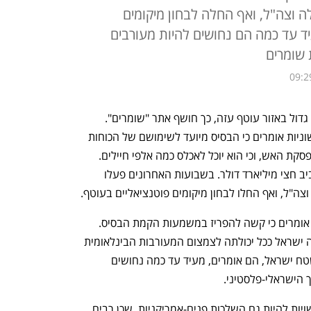
 וצה"ל, ואף החלה לבחון מיקומים
עיד עד כמה הם נחושים להיות מעורבים
 שומרים
09:2
ארצות הברית מתכננת להקים בסיס צבאי גדול באזור עוטף עזה, כך חושף אתר "שומרים". 
גורמים ישראלים שנחשפו לתוכניות הראשוניות אומרים כי הבסיס מיועד לשימושם של הכוחות 
הבינלאומיים שיפעלו ברצועה לשמירת הפסקת האש, וכי הוא יוכל לאכלס כמה אלפי חיילים. 
תקציב הקמתו, הם מוסיפים, צפוי לנוע סביב חצי מיליארד דולר. בשבועות האחרונים פעלו 
ה"ל, ואף החלו לבחון מיקומים פוטנציאליים בעוטף.
גורמים ביטחוניים ששוחחו עם "שומרים" אומרים כי קשה להפריז במשמעות הקמת הבסיס. 
לדבריהם, מאז מלחמת ששת הימים פעלה ישראל ככל יכולתה לצמצום המעורבות הבינלאומית 
בשטחים. הקמת הבסיס והצבת כוחות בשטח ישראל, הם אומרים, מעיד עד כמה נחושים 
 הישראלי-פלסטיני.
להשקעת העתק בבסיס מחוץ לארה"ב עשויות להיות גם השלכות פנים-אמריקניות, שכן רבים 