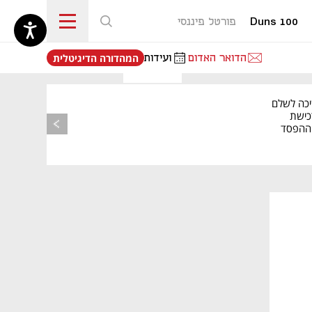
Duns 100
פורטל פיננסי
נפתח בכרטיסייה חדשה
הדואר האדום
ועידות
המהדורה הדיגיטלית
יכה לשלם
כישת
BASE: ההפסד
הרבעוני זינק ל-76