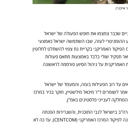
 אייכנר
)
הבסיס המתוכנן מצטרף למהלכים אמריקניים שכבר צמצמו את חופש הפעולה של ישראל 
ברצועה, במיוחד סביב נושא הכנסת הסיוע ההומניטרי לעזה, שבו השתמשה ישראל כאמצעי 
לחץ על חמאס. לפי גורמים ישראלים, מרכז הפיקוד האמריקני בקריית גת צפוי להשתלט לחלוטין 
על הפצת הסיוע ההומניטרי, ולישראל יישאר תפקיד שולי בלבד באמצעות מתאם פעולות 
הממשלה בשטחים (מתפ"ש). ההשתלטות האמריקנית על ניהול הסיוע פורסמה לראשונה 
נפתח בכרטיסייה חדשה
נפתח בכרטיסייה חדשה
"ה-CMCC בקריית גת הולכים להיות אחראים על רוב הפעילות בעזה, והמעמד של ישראל 
כשחקן המרכזי ברצועה הולך להשתנות", אמר לשומרים ד"ר מיכאל מילשטיין, חוקר בכיר במרכז 
המחלקה לענייני פלסטינים באמ"ן.
"שומרים" פנו לקבלת תגובה משגרירות ארה"ב בישראל לגבי התוכנית, והשגרירות הפנתה 
למשרד המלחמה האמריקני - שבתורו הפנה לפיקוד המרכז האמריקני (CENTCOM). עד כה לא 