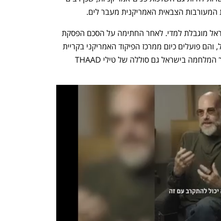
המעורבות הצבאית האמריקנית מעבר לים.
עד כה, הנוכחות הצבאית של ארה"ב בישראל מוגבלת למדי. לאחר החתימה על הסכם הפסקת 
האש שלחה ארה"ב כ-200 חיילים לישראל, והם פועלים כיום ממרכז הפיקוד האמריקני בקריית 
גת (CMCC). בנוסף, פרסה ארה"ב במהלך המלחמה בישראל גם סוללה של טילי THAAD 