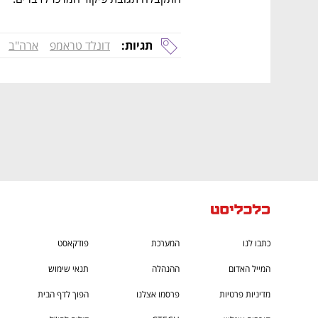
CTech – the
הבית של ההייטק הישראלי
תגיות:
דונלד טראמפ
ארה"ב
כתבו לנו
המערכת
פודקאסט
המייל האדום
ההנהלה
תנאי שימוש
מדיניות פרטיות
פרסמו אצלנו
הפוך לדף הבית