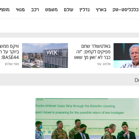
כלכליסט-טק
בארץ
נדל"ן
עולם
משפט
רכב
פנאי
מוסף
באלטשולר שחם
וויקס ממש
מפיקים לקחים: "זה
ביוקר על ר
כבר לא 'וואן מן' שואו
44
של גילעד"
אלמוג עזר
סופי שולמן
מיליון דולר
D