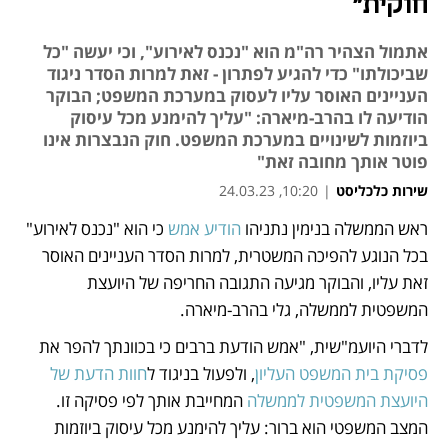
חוקית"
אתמול הצהיר רה"מ הוא "נכנס לאירוע", וכי יעשה "כל
שביכולתו" כדי להגיע לפתרון - זאת למרות הסדר ניגוד
העניינים האוסר עליו לעסוק במערכת המשפט; הבוקר
הודיעה לו בהרב-מיארה: "עליך להימנע מכל עיסוק
ביוזמות לשינויים במערכת המשפט. חוק הנבצרות אינו
פוטר אותך מחובה זאת"
שירות כלכליסט
|
10:20, 24.03.23
ראש הממשלה בנימין נתניהו 
הודיע אמש
 כי הוא "נכנס לאירוע" 
נפתח בכרטיסייה חדשה
נפתח בכרטיסייה חדשה
נפתח בכרטיסייה חדשה
נפתח בכרטיסייה חדשה
בכל הנוגע להפיכה המשטרית, למרות הסדר העניינים האוסר 
זאת עליו, והבוקר מגיעה התגובה החריפה של היועצת 
המשפטית לממשלה, גלי בהרב-מיארה.
לדברי היועמ"שית, "אמש הודעת ברבים כי בכוונתך להפר את 
פסיקת בית המשפט העליון
, ולפעול בניגוד ל
חוות הדעת של 
היועצת המשפטית לממשלה
 המחייבת אותך לפי פסיקה זו. 
המצב המשפטי הוא ברור: עליך להימנע מכל עיסוק ביוזמות 