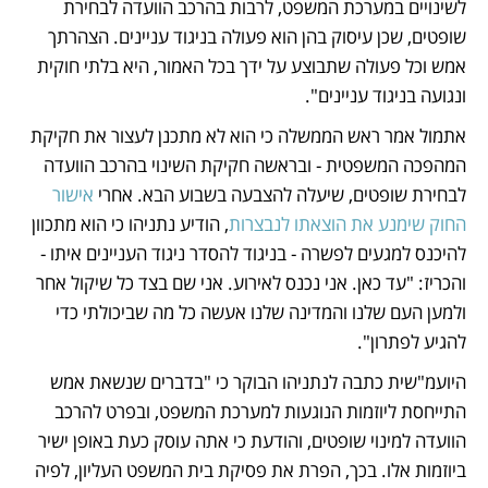
לשינויים במערכת המשפט, לרבות בהרכב הוועדה לבחירת 
שופטים, שכן עיסוק בהן הוא פעולה בניגוד עניינים. הצהרתך 
אמש וכל פעולה שתבוצע על ידך בכל האמור, היא בלתי חוקית 
ונגועה בניגוד עניינים".
אתמול אמר ראש הממשלה כי הוא לא מתכנן לעצור את חקיקת 
המהפכה המשפטית - ובראשה חקיקת השינוי בהרכב הוועדה 
לבחירת שופטים, שיעלה להצבעה בשבוע הבא. אחרי 
אישור 
החוק שימנע את הוצאתו לנבצרות
, הודיע נתניהו כי הוא מתכוון 
להיכנס למגעים לפשרה - בניגוד להסדר ניגוד העניינים איתו - 
והכריז: "עד כאן. אני נכנס לאירוע. אני שם בצד כל שיקול אחר 
ולמען העם שלנו והמדינה שלנו אעשה כל מה שביכולתי כדי 
להגיע לפתרון".
היועמ"שית כתבה לנתניהו הבוקר כי "בדברים שנשאת אמש 
התייחסת ליוזמות הנוגעות למערכת המשפט, ובפרט להרכב 
הוועדה למינוי שופטים, והודעת כי אתה עוסק כעת באופן ישיר 
ביוזמות אלו. בכך, הפרת את פסיקת בית המשפט העליון, לפיה 