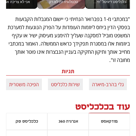
כלכליסט דיגיטל "חינוך הוא המשימה של החיים שלי"_v
טכנולוגיה זה לא רק בהייטק: גם תעשיית המזון הישראלית מאמצת כלי AI, אוטומציה וניתוח דאטה בזמן אמת
אני לא צריכה את המשרד:
"במכתבי מ-1 בפברואר הנחיתי כי יישום המגבלות הקבועות 
בפסקי הדין ביחס ליוזמות העומדות על הפרק הנוגעות למערכת 
המשפט מוביל למסקנה שעליך להימנע מעיסוק ישיר או עקיף 
ביוזמות אלו במסגרת תפקידך כראש הממשלה. האמור במכתבי 
מחייב אותך ותיקון החקיקה בעניין הנבצרות אינו פוטר אותך 
מחובה זו".
תגיות
גלי בהרב-מיארה
שירות כלכליסט
הפיכה משטרית
עוד בכלכליסט
פודקאסט
אנרגיה 360
כלכליסט טק