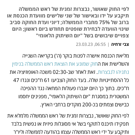
לפי החוק שאושר, נבצרות זמנית של ראש הממשלה
תיקבע על ידו ובאישור של שני שלישים מוועדת הכנסת או
ברוב של 75% מחברי הממשלה; דיוני ועדת החוקה סביב
שינוי הוועדה לבחירת שופטים תחודש ביום ראשון; היום
צפויים שיבושים בשל "יום השיתוק הלאומי"
צבי זרחיה
|
06:55, 23.03.23
מליאת הכנסת אישרה לפנות בוקר (ה') בקריאה השנייה 
נפתח בכרטיסייה חדשה
נפתח בכרטיסייה חדשה
נפתח בכרטיסייה חדשה
והשלישית את ה
חוק שמונע את הוצאת ראש הממשלה בנימין 
נתניהו לנבצרות
. זאת לאחר שב-02:30 משכה האופוזיציה את 
כל ההסתייגויות שלה. בעד החוק הצביעו 61 ח"כים ונגדו 47 
ח"כים. בתוך כך היום יוגברו פעולות המחאה נגד ההפיכה 
המשטרית במסגרת "יום השיתוק הלאומי", מפגינים יחסמו 
כבישים וצמתים בכ-200 מוקדים ברחבי הארץ.
לפי החוק שאושר, נבצרות זמנית של ראש הממשלה מלמלא את 
תפקידו תיכנס לתוקף בשל אי מסוגלות פיזית או נפשית בלבד 
ותיקבע על ידי ראש הממשלה עצמו בהודעה לממשלה וליו"ר 