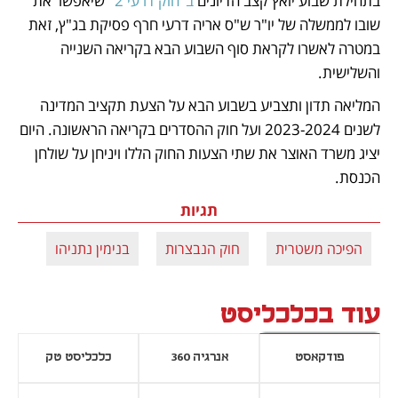
בתחילת שבוע יואץ קצב הדיונים 
ב"חוק דרעי 2"
 שיאפשר את 
שובו לממשלה של יו"ר ש"ס אריה דרעי חרף פסיקת בג"ץ, זאת 
במטרה לאשרו לקראת סוף השבוע הבא בקריאה השנייה 
והשלישית. 
המליאה תדון ותצביע בשבוע הבא על הצעת תקציב המדינה 
לשנים 2023-2024 ועל חוק ההסדרים בקריאה הראשונה. היום 
יציג משרד האוצר את שתי הצעות החוק הללו ויניחן על שולחן 
הכנסת.
תגיות
הפיכה משטרית
חוק הנבצרות
בנימין נתניהו
עוד בכלכליסט
פודקאסט
אנרגיה 360
כלכליסט טק