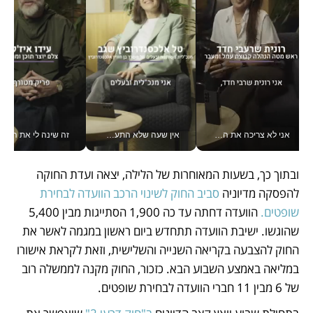
אני לא צריכה את המשרד: רונית שרעבי-חדד מנהלת ארגון של 30000 עובדים מכל מקום_v
אין שעה שלא התעסקתי במשבר - טל אלכסנדרוביץ’ שגב מנהלת משברים תקשורתיים מכל מקום עם ה- Galaxy Z Fold8 Ultra שלה_v
זה שינה לי את החיים: 
ובתוך כך, בשעות המאוחרות של הלילה, יצאה ועדת החוקה 
להפסקה מדיוניה 
סביב החוק לשינוי הרכב הוועדה לבחירת 
שופטים.
 הוועדה דחתה עד כה 1,900 הסתייגות מבין 5,400 
שהוגשו. ישיבת הוועדה תתחדש ביום ראשון במגמה לאשר את 
החוק להצבעה בקריאה השנייה והשלישית, וזאת לקראת אישורו 
במליאה באמצע השבוע הבא. כזכור, החוק מקנה לממשלה רוב 
של 6 מבין 11 חברי הוועדה לבחירת שופטים. 