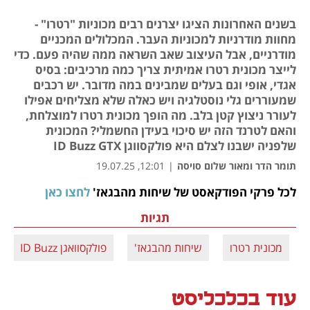
בשנים האחרונות הציגו יצרנים רבים מכוניות "רטרו" -
מחוות מודרניות למכוניות העבר. המכלולים המכניים
מודרניים, אבל העיצוב שאב השראה ממה שהיה פעם. כדי
לייצר מכונית רטרו אמיתית צריך כמה מרכיבים: בסיס
אגדי, אופי וגם בעלים שמבינים במה מדובר. יש רכבים
שמעוררים גלי נוסטלגיה ויש כאלה שלא מצליחים אפילו
לעורר ניצוץ קטן בלב. מה הופך מכונית רטרו למוצלחת,
והאם לטרנד הזה יש סיכוי בעידן החשמלי? המכונית
שלפניה ישבנו לצלם היא פולקסווגן ID Buzz GTX
תומר הדר ומאור שלום סויסה
|
12:01, 19.07.25
לכל פרקי הפודקאסט של שיחות מהבגאז' 
לחצו כאן
נפתח בכרטיסייה חדשה
תגיות
מכונית רטרו
שיחות מהבגאז'
פולקסוואגן ID Buzz
עוד בכלכליסט