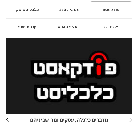
פודקאסט
אנרגיה 360
כלכליסט טק
Scale Up
XIMUSNXT
CTECH
יסייה חדשה
נפתח בכרטיסייה חדשה
מדברים כלכלה, עסקים ומה שביניהם