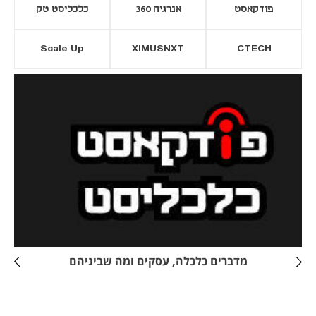
פודקאסט
אנרגיה 360
כלכליסט טק
Scale Up
XIMUSNXT
CTECH
יסייה חדשה
נפתח בכרטיסייה חדשה
מדברים כלכלה, עסקים ומה שביניהם