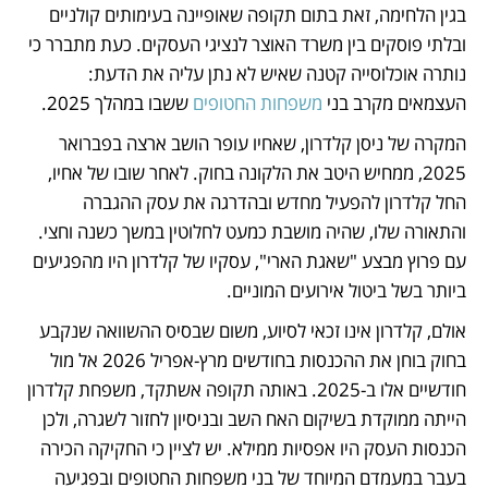
בגין הלחימה, זאת בתום תקופה שאופיינה בעימותים קולניים 
ובלתי פוסקים בין משרד האוצר לנציגי העסקים. כעת מתברר כי 
נותרה אוכלוסייה קטנה שאיש לא נתן עליה את הדעת: 
העצמאים מקרב בני 
משפחות החטופים 
ששבו במהלך 2025.
המקרה של ניסן קלדרון, שאחיו עופר הושב ארצה בפברואר 
2025, ממחיש היטב את הלקונה בחוק. לאחר שובו של אחיו, 
החל קלדרון להפעיל מחדש ובהדרגה את עסק ההגברה 
והתאורה שלו, שהיה מושבת כמעט לחלוטין במשך כשנה וחצי. 
עם פרוץ מבצע "שאגת הארי", עסקיו של קלדרון היו מהפגיעים 
ביותר בשל ביטול אירועים המוניים. 
אולם, קלדרון אינו זכאי לסיוע, משום שבסיס ההשוואה שנקבע 
בחוק בוחן את ההכנסות בחודשים מרץ-אפריל 2026 אל מול 
חודשיים אלו ב-2025. באותה תקופה אשתקד, משפחת קלדרון 
הייתה ממוקדת בשיקום האח השב ובניסיון לחזור לשגרה, ולכן 
הכנסות העסק היו אפסיות ממילא. יש לציין כי החקיקה הכירה 
בעבר במעמדם המיוחד של בני משפחות החטופים ובפגיעה 