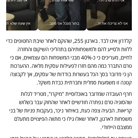
אני לא צריכה את המשרד: רונית שרעבי-חדד מנהלת ארגון של 30000 עובדים מכל מקום_v
בתור מנכל אני מקבל מאות החלטות ביום, וה- Galaxy Z Fold8 Ultra עוזר לי לחתוך אותן מהר יותר_v
אין שעה שלא התעסקתי במשבר - טל אלכסנדרוביץ’ שגב מנהלת משברים
קלדרון אינו לבד. בארגון 255, שהוקם לאחר שיבת החטופים כדי 
ללוות ולסייע להם ולמשפחותיהם בתהליכי השיקום והחזרה 
לחיים, מעריכים כי כ-40% מבני המשפחות הם עצמאים, אם כי 
טרם התברר כמה מהם חזרו לפעילות עסקית מלאה. ההערכות 
הן כי מדובר בסך הכל בעשרות בודדות של עסקים, אך לקבוצה 
קטנה זו משמעות סמלית וחברתית כבדת משקל.
חרף העובדה שמדובר באוכלוסיית "מיקרו", מטריד לגלות 
שהסוגיה טרם נפתרה חודשיים לאחר שהחוק עבר בשלוש 
קריאות. הבעיה צפה כעת, באיחור ניכר, בעקבות פניות של בני 
משפחות לארגון, לאחר שאלו גילו כי מתווה הפיצויים מתעלם 
ממצבם הייחודי.