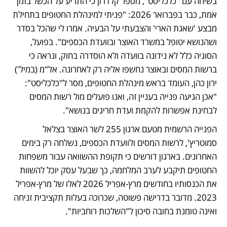
בשיחה עם "כלכליסט", מספר קלדרון כי התריע על הכשל בזמן 
אמת, כבר בפברואר 2026: "פניתי למינהלת החטופים בתחילת 
מבצע 'שאגת הארי' והצבעתי על הבעיה. אמרו לי שהכל בסדר 
ושהנושא יטופל במשרד האוצר ובוועדת הכספים". בפועל, 
הסוגיה כלל לא נידונה בוועדה ולא הוסדרה בחוק, ונראה כי 
ברשות המסים ובאוצר נחשפו אליה רק לאחרונה. אל"מ (במיל') 
ירון כהן, העומד בראש מינהלת החטופים, מסר ל"כלכליסט": 
"אכן הגיעה פנייה בעניין זה, ואנו פועלים מול רשות המסים 
לבחינת אפשרות להקמת ועדת חריגים בנושא".
הפנייה הרשמית מטעם ארגון 255 לשר האוצר בצלאל 
סמוטריץ', לרשות המסים ולוועדת הכספים, נשלחה רק בימים 
האחרונים. בארגון דורשים כי תקופת ההשוואה עבור משפחות 
החטופים תיקבע לערב המלחמה, כך שבעל עסק יוכל להשוות 
את הכנסותיו בחודשים מרץ-אפריל 2026 לאלו של מרץ-אפריל 
2023. מדובר בדרישה פשוטה, שכרוכה בעלות תקציבית זניחה 
ואינה טומנת בחובה סיכון ל"השלכות רוחביות".