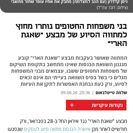
ניסן קלדרון (עם הגב למצלמה) מחבק את אחיו עופר שחזר מהשבי
(צילום: דובר צה"ל)
בני משפחות החטופים נותרו מחוץ
למתווה הסיוע של מבצע "שאגת
הארי"
המתווה שאושר בעקבות מבצע "שאגת הארי" קובע
מנגנון השוואת הכנסות שאינו מתחשב בתקופת השיקום
של משפחות החטופים ששבו. עצמאים מבני המשפחות
מגלים כי בשל בסיס השוואה בעייתי הם אינם זכאים
לסיוע, ורק כעת נבחנת האפשרות לתקן את העיוות
שלמה טייטלבאום
|
20:36, 09.06.26
+
נקודות עיקריות
מבצע "שאגת הארי" נגד איראן החל ב-28 בפברואר, ורק 
נפתח בכרטיסייה חדשה
נפתח בכרטיסייה חדשה
חודשיים לאחר מכן 
אישרה הכנסת מתווה סיוע לעסקים
 שנפגעו 