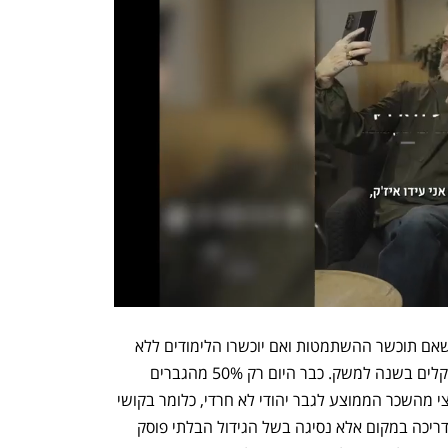
מן העבר השני אין שום הגזמה בהערכה שאם תוכשר ההשתמטות ואם יוכשרו הלימודים ללא 
ליבה מדובר בנזק של עשרות מיליארדי שקלים בשנה למשק. כבר היום רק 50% מהגברים 
החרדים עובדים והם משתכרים פחות מחצי מהשכר הממוצע לגבר יהודי לא חרדי, כלומר בקושי 
משלמים מסים. הנצחת המצב הזה אינה דריכה במקום אלא נסיגה בשל הגידול הבלתי פוסק 