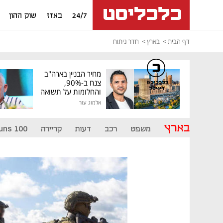
24/7
באזז
שוק ההון
דף הבית
בארץ
חדר ניתוח
מחיר הבניין בארה"ב
צנח ב-90%,
כלכליסט
דיגיטל
והחלומות על תשואה
גבוהה התנפצו
אלמוג עזר
בארץ
משפט
רכב
דעות
קריירה
uns 100