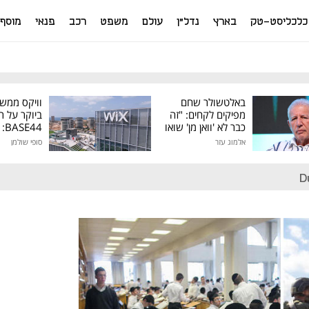
כלכליסט-טק
בארץ
נדל"ן
עולם
משפט
רכב
פנאי
מוסף
באלטשולר שחם
וויקס ממש
מפיקים לקחים: "זה
ביוקר על ר
כבר לא 'וואן מן' שואו
44
של גילעד"
אלמוג עזר
סופי שולמן
מיליון דולר
D