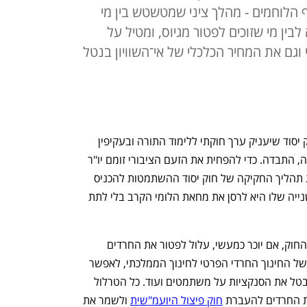
 הלוחמים - מהלך ציני שמטשטש בין מי
ין מי שזוכים לפטור מגיוס, ומטיל על
גם את המחיר הכלכלי של אי־השוויון בנטל
מי שחשב שלא יכול להיות יותר גרוע מחוק יסוד שיעניק ערך חוקתי ללימוד התורה ובעקיפין 
לאורח חיים ללא תוכנית ליבה, צבא ועבודה, התבדה. כדי להפחית את הזעם הציבורי זומם יו"ר 
הקואליציה אופיר כץ מהליכוד, שמוביל את תהליך החקיקה של חוק יסוד ההשתמטות להכניס 
אליו גם את ערך השירות הצבאי. מטרה שנייה שלו היא לרסן את מחאת הלומי הקרב בלי לתת 
בדיוני הוועדה הזהירו יועצים משפטיים שהחוק, אם יוכר כמעשי, עלול לפטור את החרדים 
מלימודי ליבה, להביא להשוואת תקציבים של החינוך החרדי הפרטי לחינוך הממלכתי, לאפשר 
לתלמידי ישיבות לקבל הבטחת הכנסה, לבטל את הסנקציות על משתמטים ועוד. כל הטרלול 
ת החרדים להעברת 
חוק פיצול היועמ"שית
 ולשמר את 