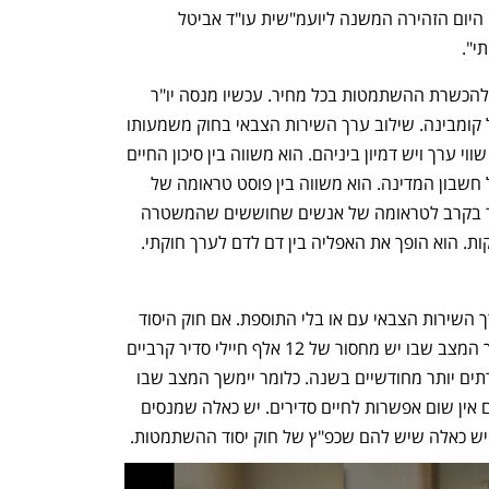
גוש ההפיכה לקואליציה שאחרי הבחירות. היום הזהירה המשנה ליועמ"שית עו"ד אביטל 
י".
 אינו אלא קומבינה להכשרת ההשתמטות בכל מחיר. עכשיו מנסה יו"ר 
הקואליציה אופיר כץ להעמיס קומבינה על קומבינה. שילוב ערך השירות הצבאי בחוק משמעותו 
שערך לימוד התורה וערך השירות הצבאי שווי ערך ויש דמיון ביניהם. הוא משווה בין סיכון החיים 
למען המדינה למציאת מקלט בישיבות על חשבון המדינה. הוא משווה בין פוסט טראומה של 
אנשים שעברו את הזוועות הנוראות ביותר בקרב לטראומה של אנשים שחוששים שהמשטרה 
הצבאית תעצור אותם לכמה ימים על עריקות. הוא הופך את האפליה בין דם לדם לערך חוקתי. 
בפועל חוק יסוד ההשתמטות רומס את ערך השירות הצבאי עם או בלי התוספת. אם חוק היסוד 
יכשיר השתמטות, המשמעות היא שיימשך המצב שבו יש מחסור של 12 אלף חיילי סדיר קרביים 
ותומכי לחימה בצה"ל ואנשי מילואים משרתים יותר מחודשיים בשנה. כלומר יימשך המצב שבו 
לצעירים בישראל שתורמים למדינה בעצם אין שום אפשרות לחיים סדירים. יש כאלה שמנסים 
יש כאלה שיש להם שכפ"ץ של חוק יסוד ההשתמטות.