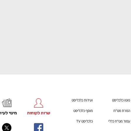
h – the gateway to Tech
You're NXT
פוטו כלכליסט
ועידות כלכליסט
המרת מט"ח
מוסף כלכליסט
שרות לקוחות
מינוי לעית
עמוד מט"ח כללי
כלכליסט TV