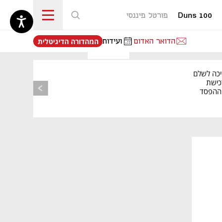
Duns 100
פורטל פיננסי
נפתח בכרטיסייה חדשה
הדואר האדום
ועידות
המהדורה הדיגיטלית
יכה לשלם
כישת
BASE: ההפסד
הרבעוני זינק ל-76