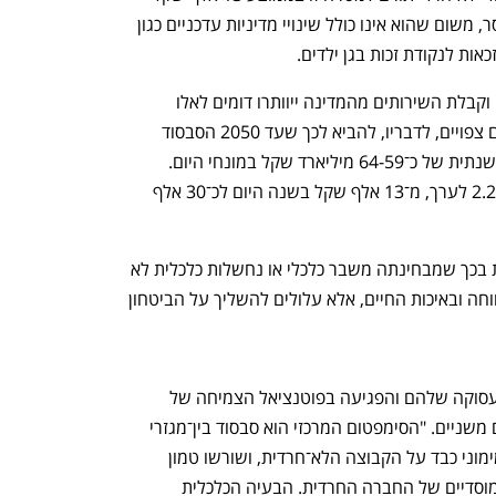
בשנה. כהן קובאץ' מעריך שזהו חישוב חסר, משום שהוא אינו כולל שינויי מדיניות עדכניים כגון 
ות לנקודת זכות בגן ילדים.
בהנחה שדפוסי ההכנסה ותשלומי המסים וקבלת השירותים מהמדינה ייוותרו דומים לאלו 
הקיימים היום, הרי שהשינויים הדמוגרפיים צפויים, לדבריו, להביא לכך שעד 2050 הסבסוד 
הבין־מגזרי יגדל בכ־75% ויעמוד על רמה שנתית של כ־64-59 מיליארד שקל במונחי היום. 
הסבסוד לכל משק בית לא־חרדי יגדל פי 2.25 לערך, מ־13 אלף שקל בשנה היום לכ־30 אלף 
כהן קובאץ' מציין ש"מדינת ישראל מיוחדת בכך שמבחינתה משבר כלכלי או נחשלות כלכלית לא 
רק עלולים לפגוע במערכות הבריאות והרווחה ובאיכות החיים, אלא עלולים להשליך על הביטחון 
נפתח בכרטיסייה חדשה
נפתח בכרטיסייה חדשה
שיעורי התעסוקה של החרדים, איכות התעסוקה שלהם והפגיעה בפוטנציאל הצמיחה של 
המשק הם, לדעת כהן קובאץ', סימפטומים משניים. "הסימפטום המרכזי הוא סבסוד בין־מגזרי 
המייצר השפעות כלכליות שליליות ונטל מימוני כבד על הקבוצה הלא־חרדית, ושורשו טמון 
במערכת היחסים וההסדרים הכלכליים והמוסדיים של החברה החרדית. הבעיה הכלכלית 