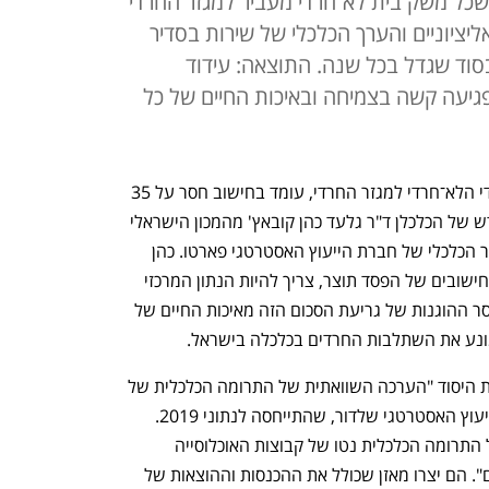
כל משק בית לא־חרדי מעביר למגזר החרדי
הקואליציוניים והערך הכלכלי של שירות בסדיר
סוד שגדל בכל שנה. התוצאה: עידוד
יעה קשה בצמיחה ובאיכות החיים של כל
הסבסוד הבין־מגזרי שמעביר המגזר היהודי הלא־חרדי למגזר החרדי, עומד בחישוב חסר על 35 
מיליארד שקל לשנה. כך עולה ממחקר חדש של הכלכלן ד"ר גלעד כהן קובאץ' מהמכון הישראלי 
לדמוקרטיה, לשעבר מנהל חטיבת המחקר הכלכלי של חברת הייעוץ האסטרטגי פארטו. כהן 
קובאץ' מסביר שהסבסוד הבין־מגזרי, ולא חישובים של הפסד תוצר, צריך להיות הנתון המרכזי 
בשיח על שילוב החרדים. זאת הן בשל חוסר ההוגנות של גריעת הסכום הזה מאיכות החיים של 
ונע את השתלבות החרדים בכלכלה בישראל.
החישוב של כהן קובאץ' מתבסס על עבודת היסוד "הערכה השוואתית של התרומה הכלכלית של 
קבוצות אוכלוסייה בישראל" של קבוצת הייעוץ האסטרטגי שלדור, שהתייחסה לנתוני 2019. 
אנשי שלדור ערכו "מיפוי שיטתי ומקיף של התרומה הכלכלית נטו של קבוצות האוכלוסייה 
בישראל: יהודים לא־חרדים, חרדים וערבים". הם יצרו מאזן שכולל את ההכנסות וההוצאות של 