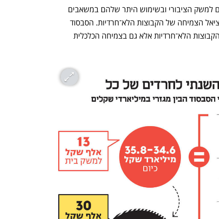
ענף במתח גבוה
מדברים כלכלה, עסקים ומה שב
המרכזית טמונה בתרומת החסר של חרדים למשק הציבורי ובשימוש היתר שלהם במשאבים 
הציבוריים, ובפגיעה ברמת החיים ובפוטנציאל הצמיחה של הקבוצות הלא־חרדיות. הסבסוד 
הבין־מגזרי פוגע לא רק ברמת החיים של הקבוצות הלא־חרדיות אלא גם בצמיחה הכלכלית 