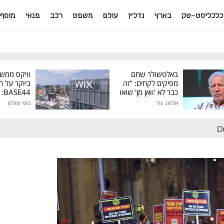
כלכליסט-טק
בארץ
נדל"ן
עולם
משפט
רכב
פנאי
מוסף
באלטשולר שחם
וויקס ממש
מפיקים לקחים: "זה
ביוקר על ר
כבר לא 'וואן מן' שואו
44
של גילעד"
אלמוג עזר
סופי שולמן
מיליון דולר
D