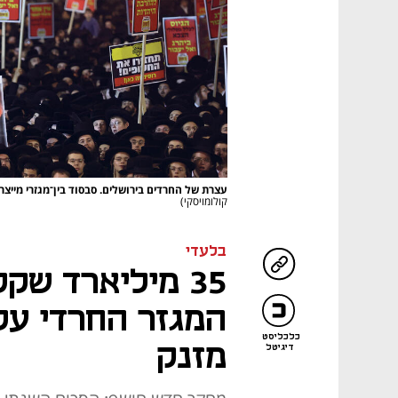
עצרת של החרדים בירושלים. סבסוד בין־מגזרי מייצ
קולומויסקי)
בלעדי
35 מיליארד שק
המגזר החרדי על
כלכליסט
מזנק
דיגיטל