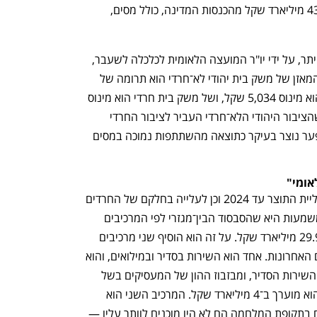
המדינה לכל משק בית. לשם כך מיפו כ־430 מיליארד שקל מהכנסות המדינה, כולל מסים, 
העבודה של שלדור נבחנה ואושרה, בין היתר, על ידי יו"ר המועצה הלאומית לכלכלה לשעבר, 
פרופ' יוג'ין קנדל. מסקנות העבודה היו שהמאזן של משק בית יהודי לא־חרדי הוא תרומה של 
1,350 שקל לחודש, של משק בית ערבי הוא מינוס 5,034 שקל, ושל משק בית חרדי הוא מינוס 
10,318 שקל. בחישוב לכלל המגזר יצא שהציבור היהודי הלא־חרדי העביר לציבור החרדי 
ב־2019 סכום של 23.3 מיליארד שקל. הפער נוצר בעיקר כתוצאה מהשתתפות נמוכה במסים 
אומי"
כהן קובאץ' עדכן את הנתונים בהתאם לעליית התוצר עד 2024 וכן לעלייה בחלקם של החרדים 
באוכלוסייה, והוסיף כ־6 מיליארד שקל. המשמעות היא שהסבסוד הבין־מגזרי לפי המרכיבים 
שחישבה שלדור עמד ב־2024 על 29.9-29.4 מיליארד שקל. על זה הוא הוסיף שני מרכיבים 
שהפכו להרבה יותר משמעותיים בשנתיים האחרונות. אחד הוא השירות בסדיר ובמילואים, והוא 
מורכב מאובדן שכר, ניסיון כולל וותק בשל השירות הסדיר, ומבזבוז ההון של המעסיקים בשל 
היעדרות העובדים המשרתים במילואים. הוא מוערך ב־4 מיליארד שקל. המרכיב השני הוא 
החלק החרדי בכספים הקואליציוניים, שגם בתקופת המלחמה הם לא היו מוכנים לוותר עליו — 