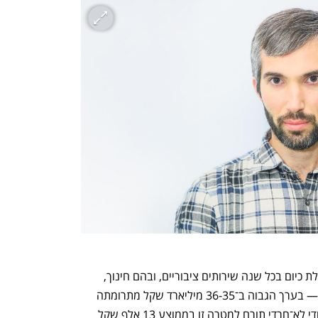
כהן קובאץ' מסכם: "החברה החרדית מקבלת כיום בכל שנה שירותים ציבוריים, ובהם חינוך, 
בריאות ורווחה, ונהנית מתשתיות וביטחון — בערך הגבוה ב־36-35 מיליארד שקל מתרומתה 
הכוללת לקופת המדינה". כל משק בית יהודי לא־חרדי תורם למטרה זו בממוצע 13 אלף שקל 