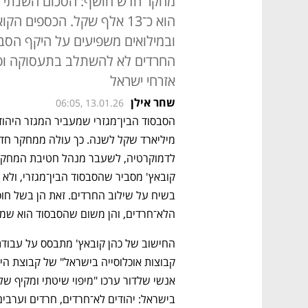
מחקר חדש חושף: הסכום השנתי ש
הוא כ־13 אלף שקל. הכספים 
ובמילואים משפיעים על היקף הסב
החרדים לא להשתלב בתעסוקה ופג
אזרחי ישראל
שחר אילן
06:05, 13.01.26
הלא־חרדים, והן משום שהסבסוד הוא שמ