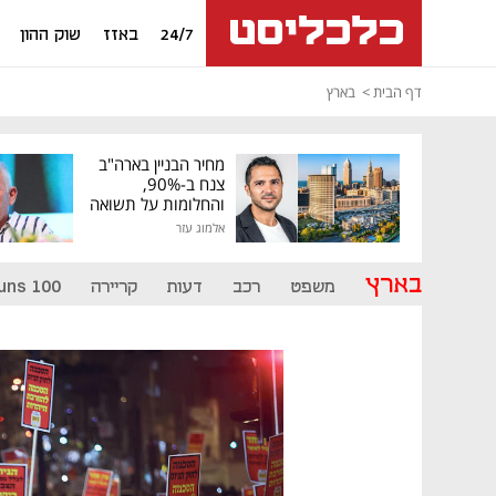
24/7
באזז
שוק ההון
דף הבית
בארץ
מחיר הבניין בארה"ב
צנח ב-90%,
והחלומות על תשואה
גבוהה התנפצו
אלמוג עזר
בארץ
משפט
רכב
דעות
קריירה
uns 100