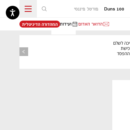
Duns 100
פורטל פיננסי
נפתח בכרטיסייה חדשה
הדואר האדום
ועידות
המהדורה הדיגיטלית
יכה לשלם
כישת
BASE: ההפסד
הרבעוני זינק ל-76