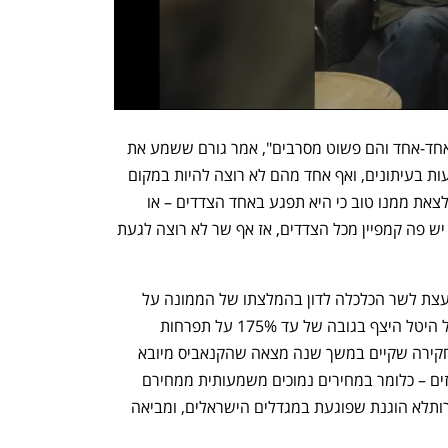
"כולם בורחים מזה כמו מאש, פנו לשרים אחד-אחד והם פשוט מסרבים", אמר גורם ששמע את 
חששות השרים. "השרים רואים את המודעות בעיתונים, ואף אחד מהם לא רוצה להיות במקום 
הזה של לקבל החלטה בנושא, שלא ניתן לצאת ממנו טוב כי היא תפגע באחד הצדדים – או 
במגדלים המקומיים או ביבואניות מקנדה. יש פה קמפיין מכל הצדדים, אז אף שר לא רוצה לגעת 
אתמול (ד') החלה הוועדה הציבורית המייעצת לשר הכלכלה לדון בהמלצתו של הממונה על 
היטלי סחר במשרד הכלכלה דני טל להטיל היטל היצף בגובה של עד 175% על תפרחות 
קנאביס המיובאות מקנדה, וזאת לאחר שחקירה שקיים במשך שנה מצאה שהקנאביס מיובא 
לארץ מקנדה במחירי היצף של מאות אחוזים – כלומר במחירים נמוכים משמעותית ממחירם 
במדינת המקור, מה שמהווה לטענתו תחרותלא הוגנת שפוגעת במגדלים הישראלים, ומביאה 