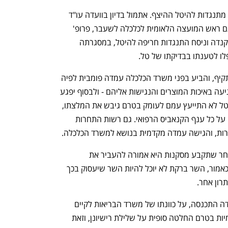
היבואניות מקנדה, כמו גם ממשלת קנדה, מתנגדות להיטל ההיצף. אתמול בדיון בוועדה עו"ד 
ליכט ייצג את ממשלת קנדה, ולצידו טען גם ראש המועצה הלאומית לכלכלה לשעבר, פרופ' 
יוג'ין קנדל, שגויס גם הוא על ידי ממשלת קנדה וניסח התנגדות חריפה להיטל, במסגרתה 
לו לטענתו בבדיקתו של טל. 
גם משרד הבריאות מתנגד להיטל באופן תקיף, והביע בפני משרד הכלכלה עמדה פומבית לפיה 
המהלך יביא לייקור הקנאביס הרפואי, לפגיעה באיכות המוצרים והנגישות אליהם - ולבסוף יפגע 
במטופלים. כמו כן, במשרד קבלו על כך שטל לא התייעץ עמם לעומק בטרם גיבש את המלצתו, 
על אף שהמשרד הוא בר-הסמכא האחראי על כל ענף הקנאביס הרפואי. גם רשות התחרות 
ת, והגישה עמדה מקדמית בנושא למשרד הכלכלה. 
הוועדה תמשיך להתכנס ולדון בנושא, ולאחר שתקבע מסקנות היא אמורה להעביר את 
המלצותיה לאישור סופי של שר הכלכלה. כאמור, השר ברקת לא יוכל להיות השר שיעסוק בכך 
ון אחר.   
, בה בעת שהוועדה התכנסה, על כוונתו של משרד הבריאות לקיים 
שימוע מנהלי לשתי מגדלות קנאביס מקומיות בטרם החלטה סופית על שלילת רישיונן, וזאת 