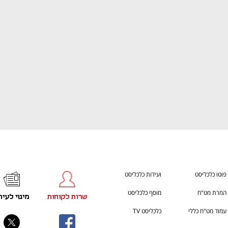
h – the gateway to Tech
You're NXT
פוטו כלכליסט
ועידות כלכליסט
המרת מט"ח
מוסף כלכליסט
שרות לקוחות
מינוי לעית
עמוד מט"ח כללי
כלכליסט TV