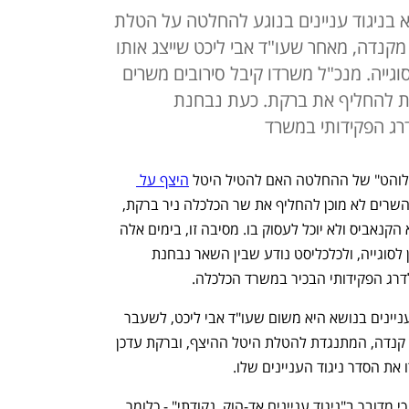
א בניגוד עניינים בנוגע להחלטה על הטלת
מקנדה, מאחר שעו"ד אבי ליכט שייצג אותו
ייה. מנכ"ל משרדו קיבל סירובים משרים
 להחליף את ברקת. כעת נבחנת
ג הפקידותי במשרד
והט" של ההחלטה האם להטיל היטל 
היצף על 
 המיובא מקנדה. אף אחד מהשרים לא מוכן להחליף את שר הכלכלה ניר ברקת, 
שהודיע כי הוא מצוי בניגוד עניינים בנושא הקנאביס ולא יוכל לעסוק בו. מסיבה זו, בימים אלה 
בייעוץ המשפטי לממשלה מחפשים פתרון לסוגייה, ולכלכליסט נודע שבין השאר נבחנת 
ג הפקידותי הבכיר במשרד הכלכלה.  
הסיבה שברקת הודיע שהוא מצוי בניגוד עניינים בנושא היא משום שעו"ד אבי ליכט, לשעבר 
המשנה ליועמ"ש, מייצג כיום את ממשלת קנדה, המתנגדת להטלת היטל ההיצף, וברקת עדכן 
 את הסדר ניגוד העניינים שלו. 
בסביבת ברקת אמרו כבר אמש לכלכליסט כי מדובר ב"ניגוד עניינים אד-הוק, נקודתי" - כלומר, 