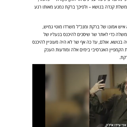
כזה שנוצר מרגע שליכט החל לייצג את ממשלת קנדה בנושא – ולפיכך ברקת נמנע מאותו רגע 
מי שבינתיים עוסק בנושא בפעלתנות הוא איש אמונו של ברקת ומנכ"ל משרדו מוטי גמיש, 
שפנה בתקופה האחרונה לכמה שרים בממשלה כדי לאתר שר שיסכים להיכנס בנעליו של 
ברקת וייקח אליו את הסמכות לקבל החלטה בנושא. אולם, עד כה אף שר לא היה מעוניין להיכנס 
לקלחת הזו, לבטח כאשר השרים רואים את הקמפיין האגרסיבי בימים אלה ומודעות הענק 
קת. 