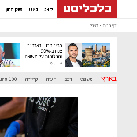
24/7
באזז
שוק ההון
דף הבית
בארץ
מחיר הבניין בארה"ב
צנח ב-90%,
והחלומות על תשואה
גבוהה התנפצו
אלמוג עזר
בארץ
משפט
רכב
דעות
קריירה
uns 100