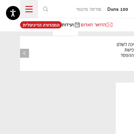
Duns 100
פורטל פיננסי
נפתח בכרטיסייה חדשה
הדואר האדום
ועידות
המהדורה הדיגיטלית
יכה לשלם
כישת
BASE: ההפסד
הרבעוני זינק ל-76